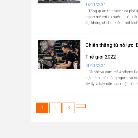
Cập
13/11/2024
nhật
Tổng quan thị trường cà phê đ
mạnh mẽ với xu hướng toàn cầu 
đại không chỉ tìm kiếm một tác
Chiến thắng từ nỗ lực: 
Thế giới 2022
Cập
01/11/2024
nhật
Cà phê và đam mê Anthony Dou
sự chăm chỉ không ngừng và sự 
lẫy ấy là bảy năm dài miệt mài t
Trang
Trang
Trang
1
2
3
Trang
tiếp
theo