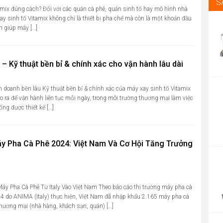
S
tamix đúng cách? Đối với các quán cà phê, quán sinh tố hay mô hình nhà
 sinh tố Vitamix không chỉ là thiết bị pha chế mà còn là một khoản đầu
ch giúp máy […]
 – Kỹ thuật bền bỉ & chính xác cho vận hành lâu dài
 doanh bền lâu Kỹ thuật bền bỉ & chính xác của máy xay sinh tố Vitamix
o ra để vận hành liên tục mỗi ngày, trong môi trường thương mại làm việc
ống được thiết kế […]
y Pha Cà Phê 2024: Việt Nam Và Cơ Hội Tăng Trưởng
P
r
4
t
y Pha Cà Phê Từ Italy Vào Việt Nam Theo báo cáo thị trường máy pha cà
4 do ANIMA (Italy) thực hiện, Việt Nam đã nhập khẩu 2.165 máy pha cà
4
hương mại (nhà hàng, khách sạn, quán) […]