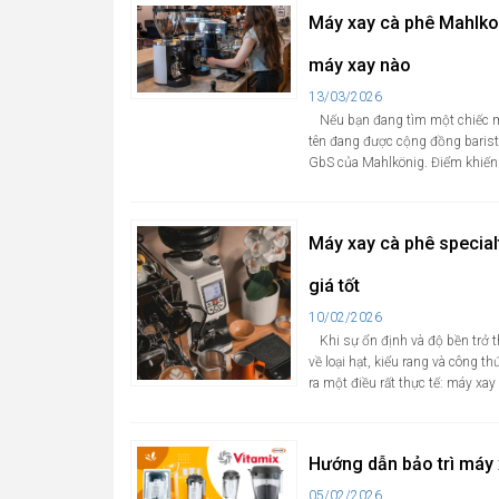
Máy xay cà phê Mahlko
máy xay nào
Cập
13/03/2026
nhật
Nếu bạn đang tìm một chiếc má
tên đang được cộng đồng baris
GbS của Mahlkönig. Điểm khiến 
Máy xay cà phê special
giá tốt
Cập
10/02/2026
nhật
Khi sự ổn định và độ bền trở t
về loại hạt, kiểu rang và công 
ra một điều rất thực tế: máy xay l
Hướng dẫn bảo trì máy 
Cập
05/02/2026