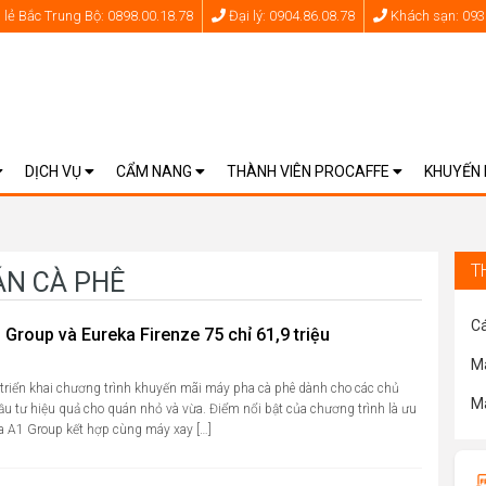
lẻ Bắc Trung Bộ: 0898.00.18.78
Đại lý: 0904.86.08.78
Khách sạn: 093
DỊCH VỤ
CẨM NANG
THÀNH VIÊN PROCAFFE
KHUYẾN
T
ÁN CÀ PHÊ
Cá
roup và Eureka Firenze 75 chỉ 61,9 triệu
Má
 triển khai chương trình khuyến mãi máy pha cà phê dành cho các chủ
Má
u tư hiệu quả cho quán nhỏ và vừa. Điểm nổi bật của chương trình là ưu
a A1 Group kết hợp cùng máy xay […]