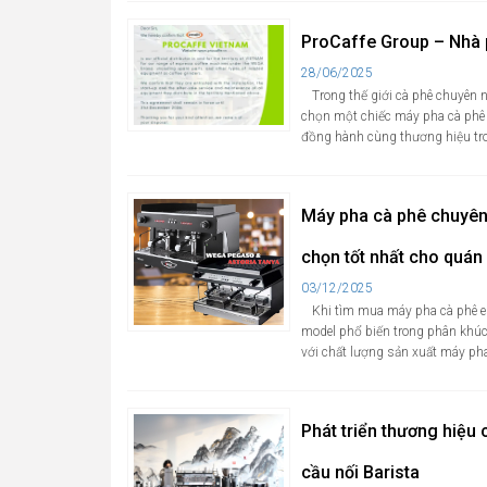
ProCaffe Group – Nhà 
Cập
28/06/2025
nhật
Trong thế giới cà phê chuyên n
chọn một chiếc máy pha cà phê 
đồng hành cùng thương hiệu tron
Máy pha cà phê chuyên
chọn tốt nhất cho quán
Cập
03/12/2025
nhật
Khi tìm mua máy pha cà phê e
model phổ biến trong phân khúc
với chất lượng sản xuất máy pha
Phát triển thương hiệu 
cầu nối Barista