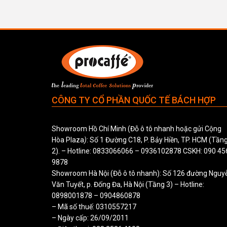
CÔNG TY CỔ PHẦN QUỐC TẾ BÁCH HỢP
Showroom Hồ Chí Minh (Đỗ ô tô nhanh hoặc gửi Cộng
Hòa Plaza
)
: Số 1 Đường C18, P. Bảy Hiền, TP. HCM (Tần
2). – Hotline:
0833066066
–
0936102878
CSKH:
090 45
9878
Showroom Hà Nội (Đỗ ô tô nhanh): Số 126 đường Nguy
Văn Tuyết, p. Đống Đa, Hà Nội (Tầng 3) – Hotline:
0898001878
–
0904860878
– Mã số thuế: 0310557217
– Ngày cấp: 26/09/2011