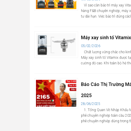
nhật
Vì sao cần bảo trì máy xay Vi
hàng F&B chuyên nghiệp, máy xay
tư dài hạn. Việc bảo trì đúng cá
Máy xay sinh tố Vitamix
Cập
05/02/2026
nhật
Chất lượng vững chắc cho kinh
Máy xay sinh tố Vitamix được tạ
cường độ cao. Khi toàn bộ hệ th
Báo Cáo Thị Trường Má
2025
Cập
28/06/2025
nhật
1. Tổng Quan Về Nhập Khẩu Má
phê chuyên nghiệp toàn cầu 202
phê chuyên nghiệp dùng trong t