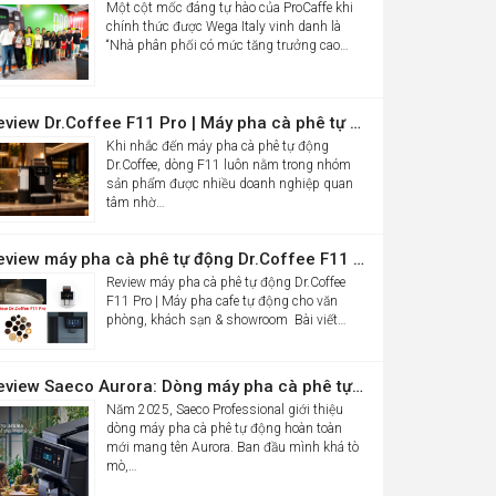
Một cột mốc đáng tự hào của ProCaffe khi
chính thức được Wega Italy vinh danh là
“Nhà phân phối có mức tăng trưởng cao…
Review Dr.Coffee F11 Pro | Máy pha cà phê tự động cho văn phòng
Khi nhắc đến máy pha cà phê tự động
Dr.Coffee, dòng F11 luôn nằm trong nhóm
sản phẩm được nhiều doanh nghiệp quan
tâm nhờ…
Review máy pha cà phê tự động Dr.Coffee F11 Pro| Máy pha cafe tự động cho văn phòng, khách sạn & showroom
Review máy pha cà phê tự động Dr.Coffee
F11 Pro | Máy pha cafe tự động cho văn
phòng, khách sạn & showroom Bài viết…
Review Saeco Aurora: Dòng máy pha cà phê tự động văn phòng mới của Saeco có gì đáng chú ý?
Năm 2025, Saeco Professional giới thiệu
dòng máy pha cà phê tự động hoàn toàn
mới mang tên Aurora. Ban đầu mình khá tò
mò,…