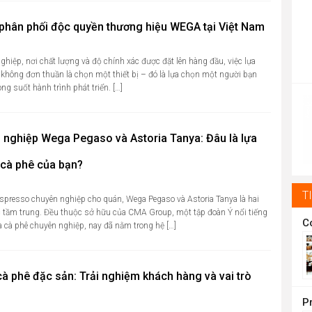
phân phối độc quyền thương hiệu WEGA tại Việt Nam
ghiệp, nơi chất lượng và độ chính xác được đặt lên hàng đầu, việc lựa
không đơn thuần là chọn một thiết bị – đó là lựa chọn một người bạn
P
g suốt hành trình phát triển. […]
r
1
 nghiệp Wega Pegaso và Astoria Tanya: Đâu là lựa
t
1
 cà phê của bạn?
T
spresso chuyên nghiệp cho quán, Wega Pegaso và Astoria Tanya là hai
 tầm trung. Đều thuộc sở hữu của CMA Group, một tập đoàn Ý nổi tiếng
 cà phê chuyên nghiệp, nay đã nằm trong hệ […]
cà phê đặc sản: Trải nghiệm khách hàng và vai trò