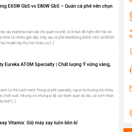
nig E65W GbS vs E80W GbS – Quán cà phê nên chọn
y xay espresso cao cấp cho quán cà phê, có lẽ bạn đã nghe đến hai cái
ta nhắc tới nhiều gần đây: máy xay cà phê Mahlkonig E65W GbS và E80W
hai model này thu hút nhiều sự […]
ty Eureka ATOM Specialty | Chất lượng Ý vững vàng,
hành lợi thế cạnh tranh Trong cà phê specialty, người ta thường nói nhiều
thức chiết xuất. Nhưng với những ai đã vận hành quán đủ lâu, sẽ sớm nhận
à thiết […]
xay Vitamix: Giữ máy xay luôn bền bỉ