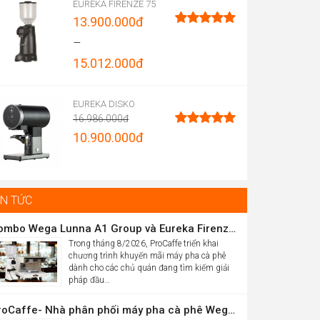
EUREKA FIRENZE 75
13.900.000
đ
Được xếp
–
hạng
4.96
15.012.000
đ
5 sao
rice
ange:
EUREKA DISKO
16.986.000
đ
3.900.000đ
Original
10.900.000
đ
Được xếp
hrough
hạng
5.00
price
Current
5 sao
5.012.000đ
was:
price
16.986.000đ.
is:
IN TỨC
10.900.000đ.
Combo Wega Lunna A1 Group và Eureka Firenze 75 chỉ 61,9 triệu
Trong tháng 8/2026, ProCaffe triển khai
chương trình khuyến mãi máy pha cà phê
dành cho các chủ quán đang tìm kiếm giải
pháp đầu…
ProCaffe- Nhà phân phối máy pha cà phê Wega có mức tăng trưởng cao nhất thế giới