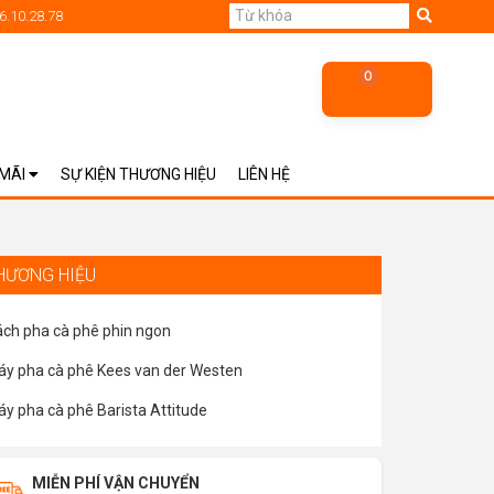
6.10.28.78
0
 MÃI
SỰ KIỆN THƯƠNG HIỆU
LIÊN HỆ
HƯƠNG HIỆU
ch pha cà phê phin ngon
y pha cà phê Kees van der Westen
y pha cà phê Barista Attitude
MIỄN PHÍ VẬN CHUYỂN