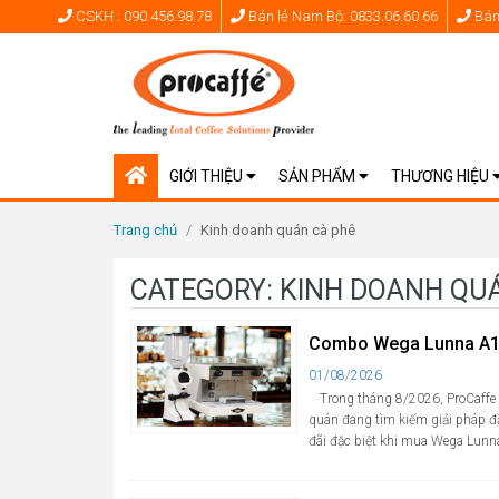
CSKH : 090.456.98.78
Bán lẻ Nam Bộ: 0833.06.60.66
Bán 
GIỚI THIỆU
SẢN PHẨM
THƯƠNG HIỆU
Trang chủ
/
Kinh doanh quán cà phê
CATEGORY:
KINH DOANH QU
Combo Wega Lunna A1 G
Cập
01/08/2026
nhật
Trong tháng 8/2026, ProCaffe
quán đang tìm kiếm giải pháp đầ
đãi đặc biệt khi mua Wega Lunn