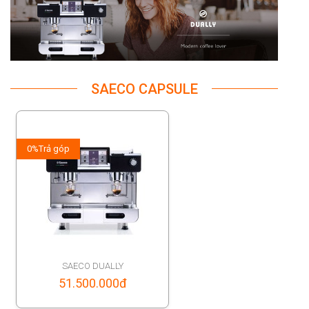
SAECO CAPSULE
0%
Trả góp
SAECO DUALLY
51.500.000
đ