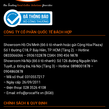
CÔNG TY CỔ PHẦN QUỐC TẾ BÁCH HỢP
Showroom Hồ Chí Minh (Đỗ ô tô nhanh hoặc gửi Cộng Hòa Plaza
)
:
Số 1 Đường C18, P. Bảy Hiền, TP. HCM (Tầng 2). – Hotline:
0833066066
–
0936102878
CSKH:
090 456 9878
Showroom Hà Nội (Đỗ ô tô nhanh): Số 126 đường Nguyễn Văn
Tuyết, p. Đống Đa, Hà Nội (Tầng 3) – Hotline:
0898001878
–
0904860878
– Mã số thuế: 0310557217
– Ngày cấp: 26/09/2011
– Điện thoại: 028 3526 4108
– Email: info@procaffe.vn (BGĐ)
CHÍNH SÁCH & QUY ĐỊNH