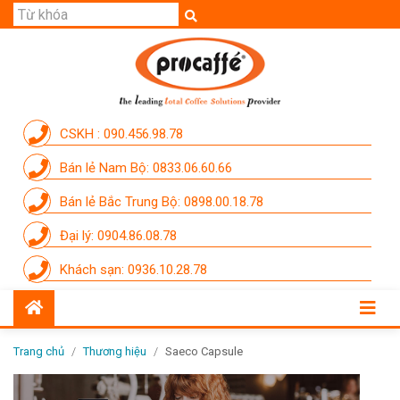
GIỚI THIỆU
SẢN PHẨM
THƯƠNG HIỆU
CSKH : 090.456.98.78
DỊCH VỤ
Bán lẻ Nam Bộ: 0833.06.60.66
CẨM NANG
Bán lẻ Bắc Trung Bộ: 0898.00.18.78
THÀNH VIÊN PROCAFFE
Đại lý: 0904.86.08.78
KHUYẾN MÃI
Khách sạn: 0936.10.28.78
SỰ KIỆN THƯƠNG HIỆU
LIÊN HỆ
Trang chủ
/
Thương hiệu
/
Saeco Capsule