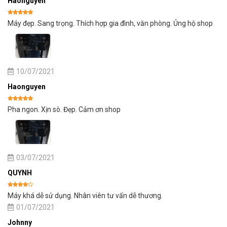
Haonguyen
Được xếp
Máy đẹp. Sang trọng. Thích hợp gia đình, văn phòng. Ủng hộ shop
hạng
5
5
sao
10/07/2021
Haonguyen
Được xếp
Pha ngon. Xịn sò. Đẹp. Cảm ơn shop
hạng
5
5
sao
03/07/2021
QUYNH
Được
Máy khá dễ sử dụng. Nhân viên tư vấn dễ thương.
xếp
hạng
4
5
01/07/2021
sao
Johnny