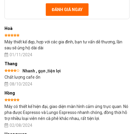
ĐÁNH GIÁ NGAY
Hoà
Được xếp
Máy thiết kế đẹp, hợp với các gia đình, bạn tư vấn dễ thương, lần
hạng
5
5
sao
sau sẽ ủng hộ dài dài
01/11/2024
Thang
Nhanh , gọn ,tiện lợi
Được
Chất lượng cafe ổn
xếp
hạng
4
5
08/10/2024
sao
Hồng
Được xếp
Máy có thiết kế hiện đại, giao diện màn hình cảm ứng trực quan. Nó
hạng
5
5
sao
pha được Espresso và Lungo Espresso nhanh chóng, đồng thời hỗ
trợ nhiều loại viên nén cà phê khác nhau, rất tiện lợi.
02/08/2024