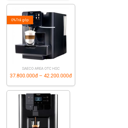
0%
Trả góp
SAECO AREA OTC HSC
Price
37.800.000
đ
–
42.200.000
đ
range:
37.800.000đ
through
42.200.000đ