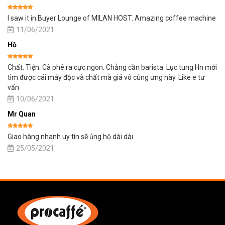
Được xếp
I saw it in Buyer Lounge of MILAN HOST. Amazing coffee machine
hạng
5
5
sao
11/06/2021
Hồ
Được xếp
Chất. Tiện. Cà phê ra cực ngon. Chẳng cần barista. Lục tung Hn mới
hạng
5
5
sao
tìm được cái máy độc và chất mà giá vô cùng ưng này. Like e tư
vấn
10/06/2021
Mr Quan
Được xếp
Giao hàng nhanh uy tín sẽ ủng hộ dài dài.
hạng
5
5
sao
25/05/2021