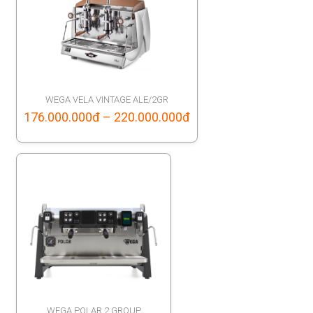
WEGA VELA VINTAGE ALE/2GR
Price
176.000.000
đ
–
220.000.000
đ
range:
176.000.000đ
through
220.000.000đ
WEGA POLAR 2 GROUP