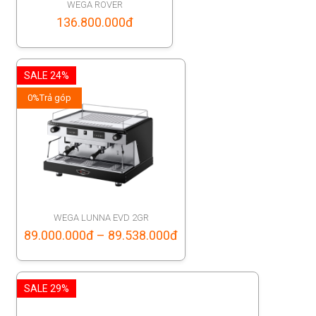
WEGA ROVER
136.800.000
đ
SALE 24%
0%
Trả góp
WEGA LUNNA EVD 2GR
Price
89.000.000
đ
–
89.538.000
đ
range:
89.000.000đ
SALE 29%
through