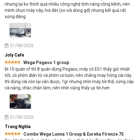
nhưng lại ko thích quá nhiều công nghệ tính năng cồng kềnh, nên
mình chọn máy này, hơi đắt (so với dùng gđ) nhưng kết quả rất
xứng đáng
01/08/2026
Joly Cafe
Wega Pegaso 1 group
Được xếp
Đi 10 quán cf thì 8 quán dùng Pegaso, máy có E61 thấy giữ nhiệt
hạng
5
5
sao
tốt, có phím điện tử và phím cơ luôn, nên chẳng may hỏng cái này
thì dùng cái còn lại vẫn được, 1gr nhưng nhìn máy bề thế, cứng cáp
và nặng, chắc chắn lắm, nên nhìn cũng thấy uy tín hơn
01/08/2026
Trung Nghĩa
Combo Wega Lunna 1 Group & Eureka Firenze 75
Được xếp