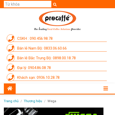
GIỚI THIỆU
SẢN PHẨM
THƯƠNG HIỆU
CSKH : 090.456.98.78
DỊCH VỤ
Bán lẻ Nam Bộ: 0833.06.60.66
CẨM NANG
Bán lẻ Bắc Trung Bộ: 0898.00.18.78
THÀNH VIÊN PROCAFFE
Đại lý: 0904.86.08.78
KHUYẾN MÃI
Khách sạn: 0936.10.28.78
SỰ KIỆN THƯƠNG HIỆU
LIÊN HỆ
Trang chủ
/
Thương hiệu
/
Wega