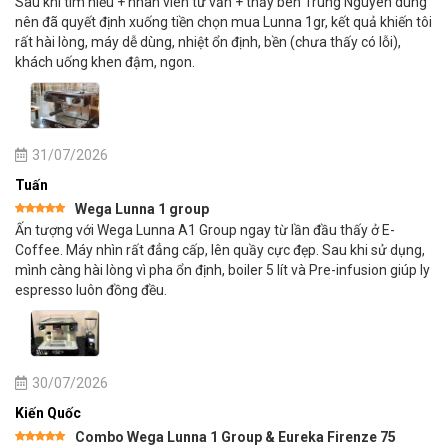
Sau khi tìm hiểu + nhân viên tư vấn + thấy bên Trung Nguyên dùng
hạng
5
5
sao
nên đã quyết định xuống tiền chọn mua Lunna 1gr, kết quả khiến tôi
rất hài lòng, máy dễ dùng, nhiệt ổn định, bền (chưa thấy có lỗi),
khách uống khen đậm, ngon.
31/07/2026
Tuấn
Wega Lunna 1 group
Được xếp
Ấn tượng với Wega Lunna A1 Group ngay từ lần đầu thấy ở E-
hạng
5
5
sao
Coffee. Máy nhìn rất đẳng cấp, lên quầy cực đẹp. Sau khi sử dụng,
mình càng hài lòng vì pha ổn định, boiler 5 lít và Pre-infusion giúp ly
espresso luôn đồng đều.
30/07/2026
Kiến Quốc
Combo Wega Lunna 1 Group & Eureka Firenze 75