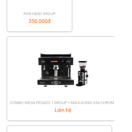
RON HEAD GROUP
350.000
đ
COMBO WEGA PEGASO 1 GROUP + MAHLKONIG X54 CHROME
Liên hệ