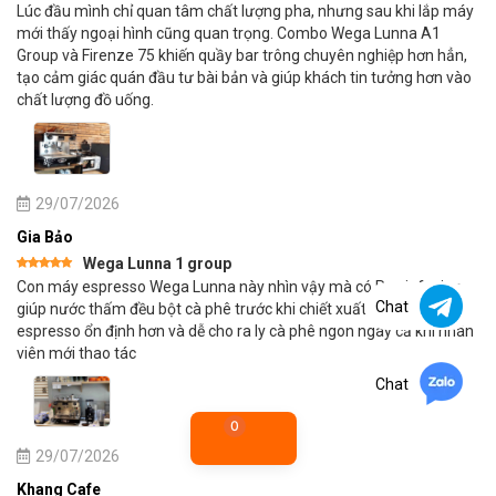
Được xếp
Lúc đầu mình chỉ quan tâm chất lượng pha, nhưng sau khi lắp máy
hạng
5
5
sao
mới thấy ngoại hình cũng quan trọng. Combo Wega Lunna A1
Group và Firenze 75 khiến quầy bar trông chuyên nghiệp hơn hẳn,
tạo cảm giác quán đầu tư bài bản và giúp khách tin tưởng hơn vào
chất lượng đồ uống.
29/07/2026
Gia Bảo
Wega Lunna 1 group
Được xếp
Con máy espresso Wega Lunna này nhìn vậy mà có Pre-infusion,
hạng
5
5
Chat
sao
giúp nước thấm đều bột cà phê trước khi chiết xuất, nhờ đó
espresso ổn định hơn và dễ cho ra ly cà phê ngon ngay cả khi nhân
viên mới thao tác
Chat
0
29/07/2026
Khang Cafe