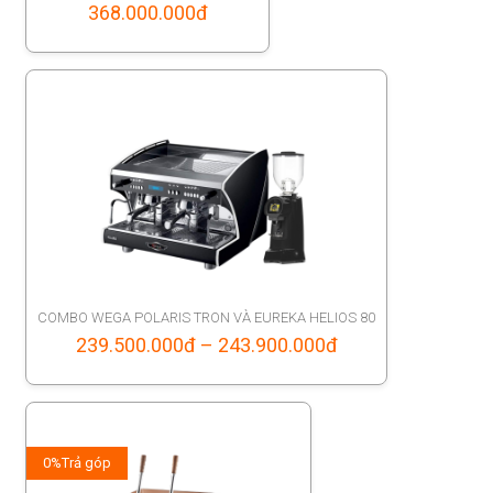
368.000.000
đ
COMBO WEGA POLARIS TRON VÀ EUREKA HELIOS 80
Price
239.500.000
đ
–
243.900.000
đ
range:
239.500.000đ
through
0%
Trả góp
243.900.000đ