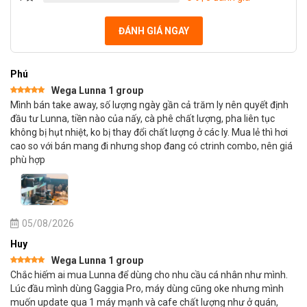
ĐÁNH GIÁ NGAY
Phú
Wega Lunna 1 group
Được xếp
Mình bán take away, số lượng ngày gần cả trăm ly nên quyết định
hạng
5
5
sao
đầu tư Lunna, tiền nào của nấy, cà phê chất lượng, pha liên tục
không bị hụt nhiệt, ko bị thay đổi chất lượng ở các ly. Mua lẻ thì hơi
cao so với bán mang đi nhưng shop đang có ctrinh combo, nên giá
phù hợp
05/08/2026
Huy
Wega Lunna 1 group
Được xếp
Chắc hiếm ai mua Lunna để dùng cho nhu cầu cá nhân như mình.
hạng
5
5
sao
Lúc đầu mình dùng Gaggia Pro, máy dùng cũng oke nhưng mình
muốn update qua 1 máy mạnh và cafe chất lượng như ở quán,