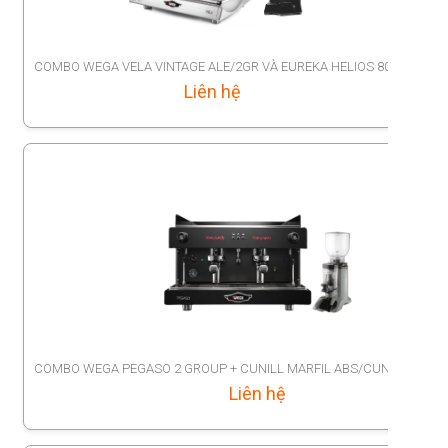
COMBO WEGA VELA VINTAGE ALE/2GR VÀ EUREKA HELIOS 80
Liên hệ
COMBO WEGA PEGASO 2 GROUP + CUNILL MARFIL ABS/CUNILL SPACE
Liên hệ