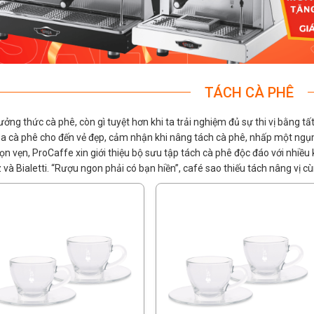
TÁCH CÀ PHÊ
ưởng thức cà phê, còn gì tuyệt hơn khi ta trải nghiệm đủ sự thi vị bằng t
a cà phê cho đến vẻ đẹp, cảm nhận khi nâng tách cà phê, nhấp một ng
ọn vẹn, ProCaffe xin giới thiệu bộ sưu tập tách cà phê độc đáo với nhiều
 và Bialetti. “Rượu ngon phải có bạn hiền”, café sao thiếu tách nâng vị cù