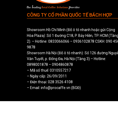
CÔNG TY CỔ PHẦN QUỐC TẾ BÁCH HỢP
Showroom Hồ Chí Minh (Đỗ ô tô nhanh hoặc gửi Cộng
Hòa Plaza
)
: Số 1 Đường C18, P. Bảy Hiền, TP. HCM (Tần
2). – Hotline:
0833066066
–
0936102878
CSKH:
090 45
9878
Showroom Hà Nội (Đỗ ô tô nhanh): Số 126 đường Nguy
Văn Tuyết, p. Đống Đa, Hà Nội (Tầng 3) – Hotline:
0898001878
–
0904860878
– Mã số thuế: 0310557217
– Ngày cấp: 26/09/2011
– Điện thoại: 028 3526 4108
– Email: info@procaffe.vn (BGĐ)