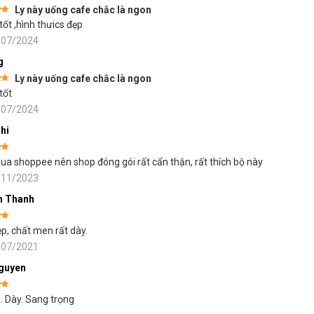
Ly này uống cafe chắc là ngon
ếp
tốt ,hình thưics đẹp
5
/07/2024
g
Ly này uống cafe chắc là ngon
ếp
tốt
5
/07/2024
hi
ếp
ua shoppee nên shop đóng gói rất cẩn thận, rất thích bộ này
5
/11/2023
h Thanh
ếp
p, chất men rất dày.
5
/07/2021
guyen
ếp
. Dày. Sang trọng
5