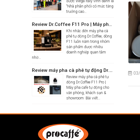
được Wega Italy vinh danh là
“Nhà phân phối có mức tăng
trưởng cao…
Review Dr.Coffee F11 Pro | Máy pha cà phê tự động cho văn phòng
Khi nhắc đến máy pha cà
phê tự động Dr.Coffee, dòng
F11 luôn nằm trong nhóm
sản phẩm được nhiều
doanh nghiệp quan tâm
nhờ…
Review máy pha cà phê tự động Dr.Coffee F11 Pro| Máy pha cafe tự động cho văn phòng, khách sạn & showroom
03
Review máy pha cà phê tự
động Dr.Coffee F11 Pro |
Máy pha cafe tự động cho
văn phòng, khách sạn &
showroom Bài viết…