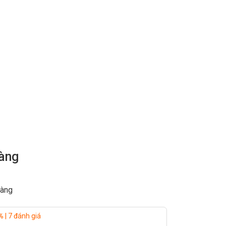
through
299.000đ
hàng
hàng
%
| 7 đánh giá