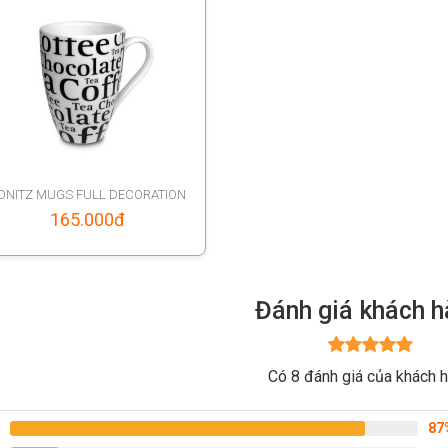
ONITZ MUGS FULL DECORATION
165.000
đ
Đánh giá khách 
Được xếp
Có 8 đánh giá của khách 
hạng
5
5
sao
87