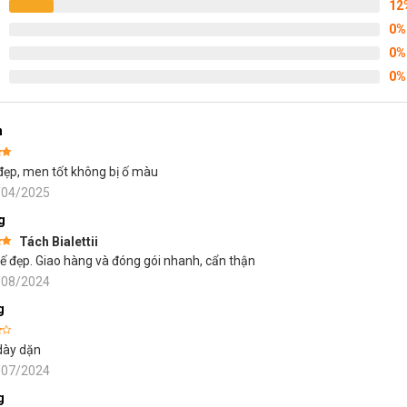
12
0%
0%
0%
n
ếp
đẹp, men tốt không bị ố màu
5
/04/2025
g
Tách Bialettii
ếp
kế đẹp. Giao hàng và đóng gói nhanh, cẩn thận
5
/08/2024
g
dày dặn
5
/07/2024
g