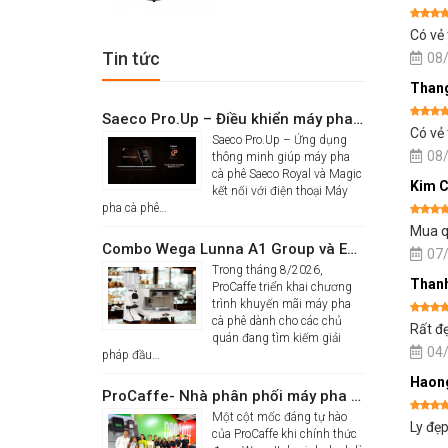
Current
price
Được x
Có vẻ 
hạng
5
price
was:
sao
Tin tức
08
is:
16.986.000đ.
Than
10.900.000đ.
Saeco Pro.Up – Điều khiển máy pha cà phê thông minh Saeco Royal & Magic bằng điện thoại
Được x
Có vẻ 
Saeco Pro.Up – Ứng dụng
hạng
5
sao
08
thông minh giúp máy pha
cà phê Saeco Royal và Magic
Kim C
kết nối với điện thoại Máy
pha cà phê…
Được x
Mua q
hạng
5
Combo Wega Lunna A1 Group và Eureka Firenze 75 chỉ 61,9 triệu
sao
07
Trong tháng 8/2026,
Than
ProCaffe triển khai chương
trình khuyến mãi máy pha
cà phê dành cho các chủ
Được x
Rất đẹ
hạng
5
quán đang tìm kiếm giải
sao
04
pháp đầu…
Haon
ProCaffe- Nhà phân phối máy pha cà phê Wega có mức tăng trưởng cao nhất thế giới
Một cột mốc đáng tự hào
Được x
Ly đẹp
của ProCaffe khi chính thức
hạng
5
sao