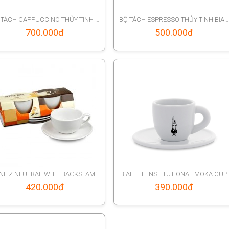
BỘ TÁCH CAPPUCCINO THỦY TINH BIALETTI
BỘ TÁCH ESPRESSO THỦY TINH BIALETTI
700.000
đ
500.000
đ
KONITZ NEUTRAL WITH BACKSTAMP COFFEE CAPPUCCINO
BIALETTI INSTITUTIONAL MOKA CUP
420.000
đ
390.000
đ