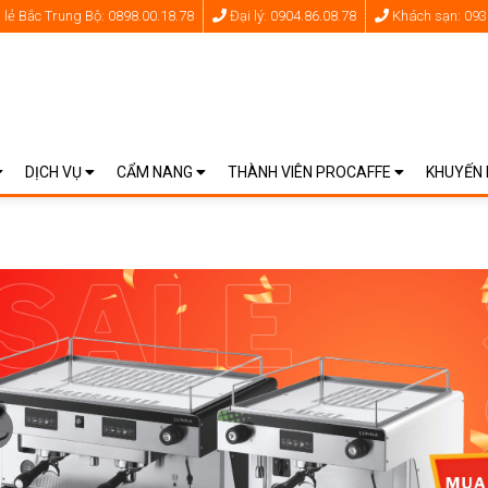
lẻ Bắc Trung Bộ: 0898.00.18.78
Đại lý: 0904.86.08.78
Khách sạn: 093
DỊCH VỤ
CẨM NANG
THÀNH VIÊN PROCAFFE
KHUYẾN