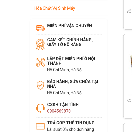
Hóa Chất Vệ Sinh Máy
MIỄN PHÍ VẬN CHUYỂN
CAM KẾT CHÍNH HÃNG,
GIẤY TỜ RÕ RÀNG
LẮP ĐẶT MIỄN PHÍ Ở NỘI
THÀNH
Hồ Chí Minh, Hà Nội
BẢO HÀNH, SỬA CHỬA TẠI
NHÀ
Hồ Chí Minh, Hà Nội
CSKH TẬN TÌNH
0904569878
TRẢ GÓP THẺ TÍN DỤNG
Lãi suất 0% cho đơn hàng