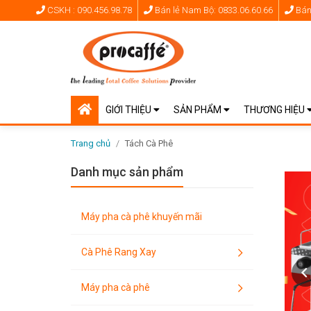
CSKH : 090.456.98.78
Bán lẻ Nam Bộ: 0833.06.60.66
Bán 
GIỚI THIỆU
SẢN PHẨM
THƯƠNG HIỆU
Trang chủ
/
Tách Cà Phê
Danh mục sản phẩm
Máy pha cà phê khuyến mãi
Cà Phê Rang Xay
Máy pha cà phê