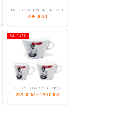
BIALETTI INSTITUTIONAL CAPPUCCINO CUP
498.000
đ
SALE 45%
LELIT ESPRESSO/CAPPUCCINO/MILK CUPS COLLECTION
Price
239.000
đ
–
299.000
đ
range:
239.000đ