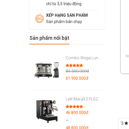
chỉ từ 3,5 triệu đồng
XẾP HẠNG SẢN PHẨM
Sản phẩm bán chạy
Sản phẩm nổi bật
K
Combo Wega Lunna 1 Group & Eureka Firenze 75
83.560.000
đ
Được xếp
hạng
5.00
Original
61.900.000
đ
5 sao
Current
price
price
was:
Lelit MaraX3 PL62X3
is:
83.560.000đ.
61.900.000đ.
46.800.000
đ
Được xếp
hạng
5.00
–
5 sao
5
48.800.000
đ