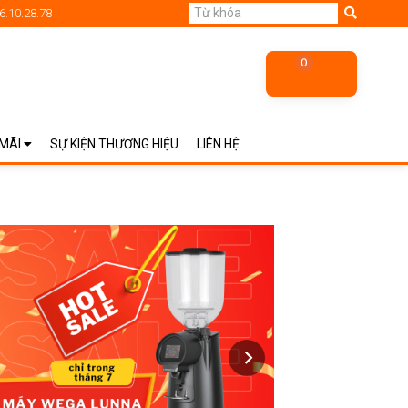
6.10.28.78
0
 MÃI
SỰ KIỆN THƯƠNG HIỆU
LIÊN HỆ