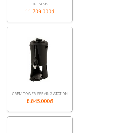
CREM M2
11.709.000
đ
CREM TOWER SERVING STATION
8.845.000
đ