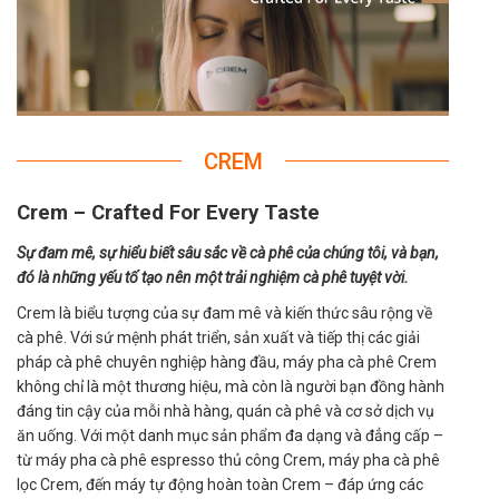
CREM
Crem – Crafted For Every Taste
Sự đam mê, sự hiểu biết sâu sắc về cà phê của chúng tôi, và bạn,
đó là những yếu tố tạo nên một trải nghiệm cà phê tuyệt vời.
Crem là biểu tượng của sự đam mê và kiến thức sâu rộng về
cà phê. Với sứ mệnh phát triển, sản xuất và tiếp thị các giải
pháp cà phê chuyên nghiệp hàng đầu, máy pha cà phê Crem
không chỉ là một thương hiệu, mà còn là người bạn đồng hành
đáng tin cậy của mỗi nhà hàng, quán cà phê và cơ sở dịch vụ
ăn uống. Với một danh mục sản phẩm đa dạng và đẳng cấp –
từ máy pha cà phê espresso thủ công Crem, máy pha cà phê
lọc Crem, đến máy tự động hoàn toàn Crem – đáp ứng các