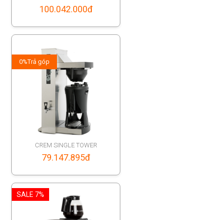
100.042.000
đ
0%
Trả góp
CREM SINGLE TOWER
79.147.895
đ
SALE 7%