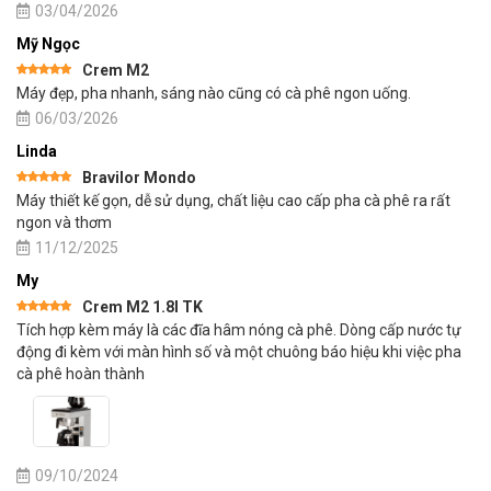
sao
03/04/2026
Mỹ Ngọc
Crem M2
Được xếp
Máy đẹp, pha nhanh, sáng nào cũng có cà phê ngon uống.
hạng
5
5
sao
06/03/2026
Linda
Bravilor Mondo
Được xếp
Máy thiết kế gọn, dễ sử dụng, chất liệu cao cấp pha cà phê ra rất
hạng
5
5
sao
ngon và thơm
11/12/2025
My
Crem M2 1.8l TK
Được xếp
Tích hợp kèm máy là các đĩa hâm nóng cà phê. Dòng cấp nước tự
hạng
5
5
sao
động đi kèm với màn hình số và một chuông báo hiệu khi việc pha
cà phê hoàn thành
09/10/2024