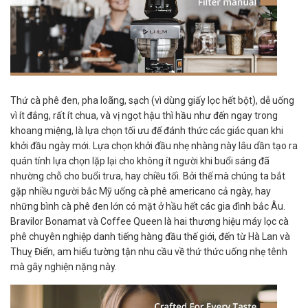
Thứ cà phê đen, pha loãng, sạch (vì dùng giấy lọc hết bột), dễ uống
vì ít đắng, rất ít chua, và vị ngọt hậu thì hầu như đến ngay trong
khoang miệng, là lựa chọn tối ưu để đánh thức các giác quan khi
khởi đầu ngày mới. Lựa chọn khởi đầu nhẹ nhàng này lâu dần tạo ra
quán tính lựa chọn lặp lại cho không ít người khi buổi sáng đã
nhường chỗ cho buổi trưa, hay chiều tối. Bởi thế mà chúng ta bắt
gặp nhiều người bắc Mỹ uống cà phê americano cả ngày, hay
những bình cà phê đen lớn có mặt ở hầu hết các gia đình bắc Âu.
Bravilor Bonamat và Coffee Queen là hai thương hiệu máy lọc cà
phê chuyên nghiệp danh tiếng hàng đầu thế giới, đến từ Hà Lan và
Thuỵ Điển, am hiểu tường tận nhu cầu về thứ thức uống nhẹ tênh
mà gây nghiện nặng này.