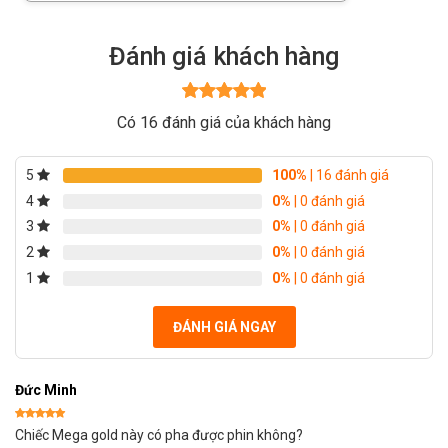
Current
was:
price
968.000đ.
Đánh giá khách hàng
is:
896.000đ.
Được xếp
Có 16 đánh giá của khách hàng
hạng
5
5
sao
5
100%
| 16 đánh giá
4
0%
| 0 đánh giá
3
0%
| 0 đánh giá
2
0%
| 0 đánh giá
1
0%
| 0 đánh giá
ĐÁNH GIÁ NGAY
Đức Minh
Được xếp
Chiếc Mega gold này có pha được phin không?
hạng
5
5