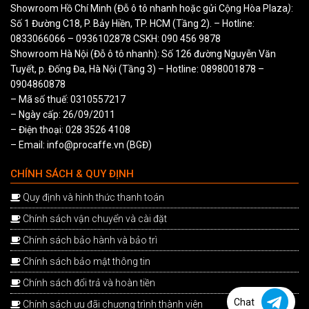
Showroom Hồ Chí Minh (Đỗ ô tô nhanh hoặc gửi Cộng Hòa Plaza
)
:
Số 1 Đường C18, P. Bảy Hiền, TP. HCM (Tầng 2). – Hotline:
0833066066
–
0936102878
CSKH:
090 456 9878
Showroom Hà Nội (Đỗ ô tô nhanh): Số 126 đường Nguyễn Văn
Tuyết, p. Đống Đa, Hà Nội (Tầng 3) – Hotline:
0898001878
–
0904860878
– Mã số thuế: 0310557217
– Ngày cấp: 26/09/2011
– Điện thoại: 028 3526 4108
– Email: info@procaffe.vn (BGĐ)
CHÍNH SÁCH & QUY ĐỊNH
Quy định và hình thức thanh toán
Chính sách vận chuyển và cài đặt
Chính sách bảo hành và bảo trì
Chính sách bảo mật thông tin
Chính sách đổi trả và hoàn tiền
Chat
Chính sách ưu đãi chương trình thành viên