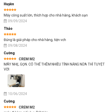
Huyền
Được xếp
Máy công suất lớn, thích hợp cho nhà hàng, khách sạn
hạng
5
5
sao
09/09/2024
Thảo
Được xếp
Đúng là giải pháp cho nhà hàng, tiện vch
hạng
5
5
sao
09/08/2024
Cường
CREM M2
Được xếp
MÁY NHẸ, GỌN. CÓ THỂ THÊM NHIỀU TÍNH NĂNG NỮA THÌ TUYỆT
hạng
5
5
sao
VỜI
10/06/2024
Cường
CREM M2
Được xếp