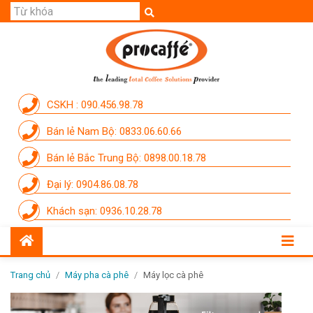
GIỚI THIỆU
SẢN PHẨM
THƯƠNG HIỆU
CSKH : 090.456.98.78
DỊCH VỤ
Bán lẻ Nam Bộ: 0833.06.60.66
CẨM NANG
Bán lẻ Bắc Trung Bộ: 0898.00.18.78
THÀNH VIÊN PROCAFFE
Đại lý: 0904.86.08.78
KHUYẾN MÃI
Khách sạn: 0936.10.28.78
SỰ KIỆN THƯƠNG HIỆU
LIÊN HỆ
Trang chủ
/
Máy pha cà phê
/
Máy lọc cà phê