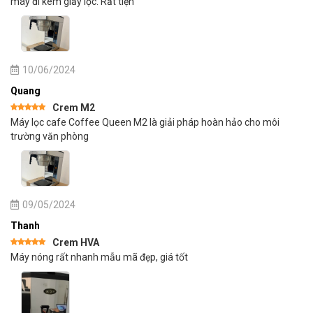
máy đi kèm giấy lọc. Rất tiện
hạng
5
5
sao
10/06/2024
Quang
Crem M2
Được xếp
Máy lọc cafe Coffee Queen M2 là giải pháp hoàn hảo cho môi
hạng
5
5
sao
trường văn phòng
09/05/2024
Thanh
Crem HVA
Được xếp
Máy nóng rất nhanh mẫu mã đẹp, giá tốt
hạng
5
5
sao