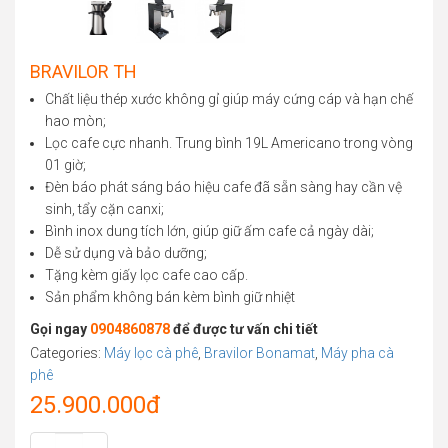
BRAVILOR TH
Chất liệu thép xước không gỉ giúp máy cứng cáp và hạn chế
hao mòn;
Lọc cafe cực nhanh. Trung bình 19L Americano trong vòng
01 giờ;
Đèn báo phát sáng báo hiệu cafe đã sẵn sàng hay cần vệ
sinh, tẩy cặn canxi;
Bình inox dung tích lớn, giúp giữ ấm cafe cả ngày dài;
Dễ sử dụng và bảo dưỡng;
Tặng kèm giấy lọc cafe cao cấp.
Sản phẩm không bán kèm bình giữ nhiệt
Gọi ngay
0904860878
để được tư vấn chi tiết
Categories:
Máy lọc cà phê
,
Bravilor Bonamat
,
Máy pha cà
phê
25.900.000
đ