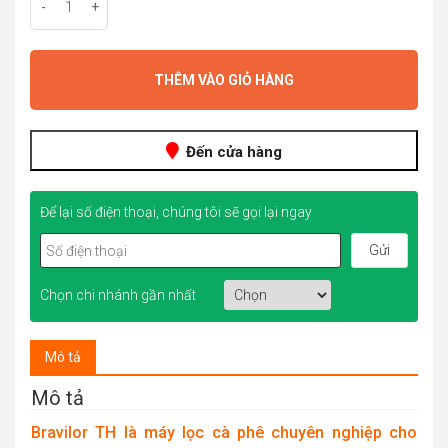
-
+
THÊM VÀO GIỎ HÀNG
Đến cửa hàng
Để lại số điện thoại, chúng tôi sẽ gọi lại ngay
Chọn chi nhánh gần nhất
Mô tả
Mô tả
Bravilor TH là máy lọc cà phê chuyên nghiệp cho