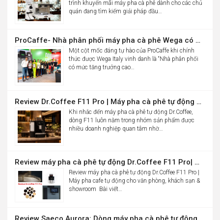
trình khuyến mãi máy pha cà phê dành cho các chủ
quán đang tìm kiếm giải pháp đầu…
ProCaffe- Nhà phân phối máy pha cà phê Wega có mức tăng trưởng cao nhất thế giới
Một cột mốc đáng tự hào của ProCaffe khi chính
thức được Wega Italy vinh danh là “Nhà phân phối
có mức tăng trưởng cao…
Review Dr.Coffee F11 Pro | Máy pha cà phê tự động cho văn phòng
Khi nhắc đến máy pha cà phê tự động Dr.Coffee,
dòng F11 luôn nằm trong nhóm sản phẩm được
nhiều doanh nghiệp quan tâm nhờ…
Review máy pha cà phê tự động Dr.Coffee F11 Pro| Máy pha cafe tự động cho văn phòng, khách sạn & showroom
Review máy pha cà phê tự động Dr.Coffee F11 Pro |
Máy pha cafe tự động cho văn phòng, khách sạn &
showroom Bài viết…
Review Saeco Aurora: Dòng máy pha cà phê tự động văn phòng mới của Saeco có gì đáng chú ý?