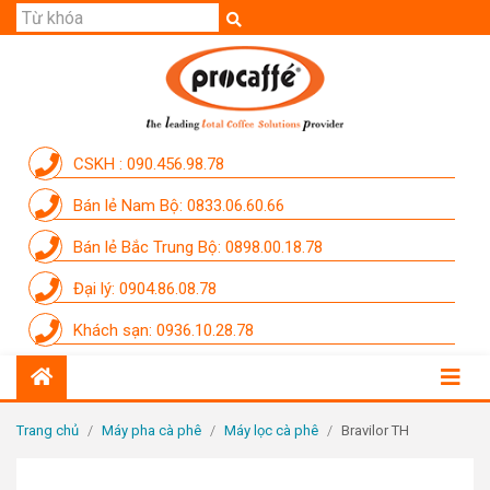
GIỚI THIỆU
SẢN PHẨM
THƯƠNG HIỆU
CSKH : 090.456.98.78
DỊCH VỤ
Bán lẻ Nam Bộ: 0833.06.60.66
CẨM NANG
Bán lẻ Bắc Trung Bộ: 0898.00.18.78
THÀNH VIÊN PROCAFFE
Đại lý: 0904.86.08.78
KHUYẾN MÃI
Khách sạn: 0936.10.28.78
SỰ KIỆN THƯƠNG HIỆU
LIÊN HỆ
Trang chủ
/
Máy pha cà phê
/
Máy lọc cà phê
/
Bravilor TH