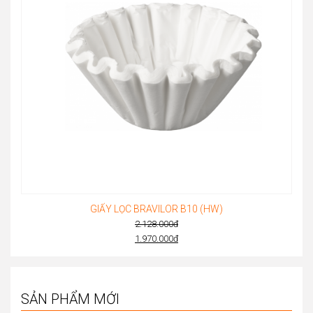
GIẤY LỌC BRAVILOR B10 (HW)
2.128.000
đ
Original
1.970.000
đ
Current
price
price
was:
is:
2.128.000đ.
SẢN PHẨM MỚI
1.970.000đ.