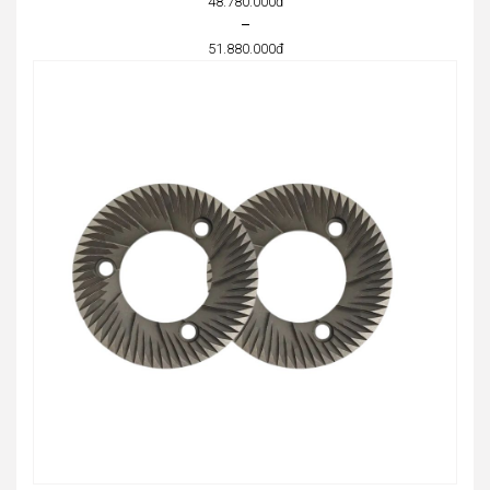
48.780.000
đ
–
51.880.000
đ
Price
range:
48.780.000đ
through
51.880.000đ