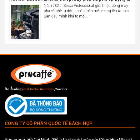
Năm 2025, Saeco Professional giới thiệu dòng máy
pha cà phê tự động hoàn toàn mới mang tên Aurora.
Ban đầu mình khá tò mò,…
CÔNG TY CỔ PHẦN QUỐC TẾ BÁCH HỢP
Showroom Hồ Chí Minh (Đỗ ô tô nhanh hoặc gửi Cộng Hòa Plaza
)
: