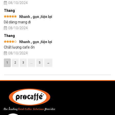
hạng
08/10/2024
3
5
sao
Thang
Nhanh , gọn ,tiện lợi
Được xếp
Dễ dàng mang đi
hạng
5
5
sao
08/10/2024
Thang
Nhanh , gọn ,tiện lợi
Được
Chất lượng cafe ổn
xếp
hạng
4
5
08/10/2024
sao
1
2
3
…
5
→