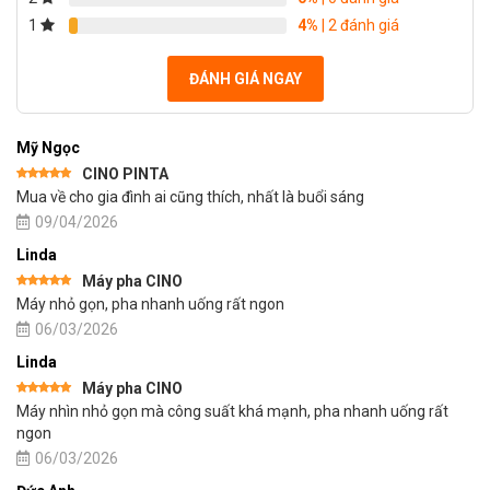
1
4%
| 2 đánh giá
ĐÁNH GIÁ NGAY
Mỹ Ngọc
CINO PINTA
Được xếp
Mua về cho gia đình ai cũng thích, nhất là buổi sáng
hạng
5
5
sao
09/04/2026
Linda
Máy pha CINO
Được xếp
Máy nhỏ gọn, pha nhanh uống rất ngon
hạng
5
5
sao
06/03/2026
Linda
Máy pha CINO
Được xếp
Máy nhìn nhỏ gọn mà công suất khá mạnh, pha nhanh uống rất
hạng
5
5
sao
ngon
06/03/2026