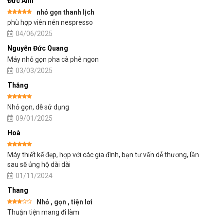
Đức Anh
nhỏ gọn thanh lịch
Được xếp
phù hợp viên nén nespresso
hạng
5
5
sao
04/06/2025
Nguyễn Đức Quang
Máy nhỏ gọn pha cà phê ngon
03/03/2025
Thắng
Được xếp
Nhỏ gọn, dễ sử dụng
hạng
5
5
sao
09/01/2025
Hoà
Được xếp
Máy thiết kế đẹp, hợp với các gia đình, bạn tư vấn dễ thương, lần
hạng
5
5
sao
sau sẽ ủng hộ dài dài
01/11/2024
Thang
Nhỏ , gọn , tiện lơi
Được
Thuận tiện mang đi làm
xếp