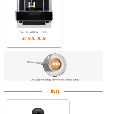
SAECO AREA FOCUS
33.980.000
đ
CINO