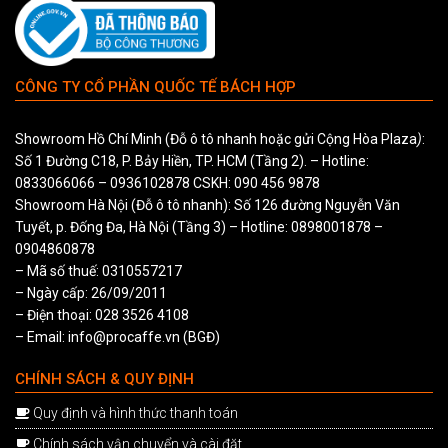
CÔNG TY CỔ PHẦN QUỐC TẾ BÁCH HỢP
Showroom Hồ Chí Minh (Đỗ ô tô nhanh hoặc gửi Cộng Hòa Plaza
)
:
Số 1 Đường C18, P. Bảy Hiền, TP. HCM (Tầng 2). – Hotline:
0833066066
–
0936102878
CSKH:
090 456 9878
Showroom Hà Nội (Đỗ ô tô nhanh): Số 126 đường Nguyễn Văn
Tuyết, p. Đống Đa, Hà Nội (Tầng 3) – Hotline:
0898001878
–
0904860878
– Mã số thuế: 0310557217
– Ngày cấp: 26/09/2011
– Điện thoại: 028 3526 4108
– Email: info@procaffe.vn (BGĐ)
CHÍNH SÁCH & QUY ĐỊNH
Quy định và hình thức thanh toán
Chính sách vận chuyển và cài đặt