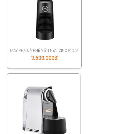
MÁY PHA CÀ PHÊ VIÊN NÉN CINO PINTA
3.600.000
đ