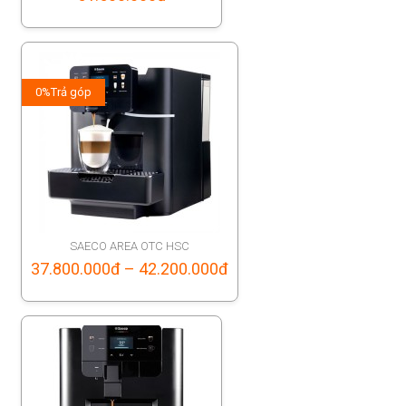
0%
Trả góp
SAECO AREA OTC HSC
Price
37.800.000
đ
–
42.200.000
đ
range:
37.800.000đ
through
42.200.000đ