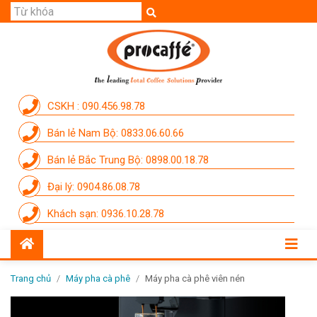
GIỚI THIỆU
SẢN PHẨM
THƯƠNG HIỆU
CSKH : 090.456.98.78
DỊCH VỤ
Bán lẻ Nam Bộ: 0833.06.60.66
CẨM NANG
Bán lẻ Bắc Trung Bộ: 0898.00.18.78
THÀNH VIÊN PROCAFFE
Đại lý: 0904.86.08.78
KHUYẾN MÃI
Khách sạn: 0936.10.28.78
SỰ KIỆN THƯƠNG HIỆU
LIÊN HỆ
Trang chủ
/
Máy pha cà phê
/
Máy pha cà phê viên nén