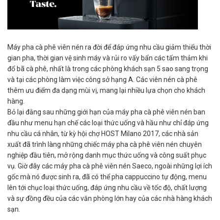
Máy pha cà phê viên nén ra đời để đáp ứng nhu cầu giảm thiểu thời
gian pha, thời gian vệ sinh máy và rủi ro vấy bẩn các tấm thảm khi
đổ bã cà phê, nhất là trong các phòng khách sạn 5 sao sang trọng
và tại các phòng làm việc công sở hạng A. Các viên nén cà phê
thêm ưu điểm đa dạng mùi vị, mang lại nhiều lựa chọn cho khách
hàng.
Bỏ lại đằng sau những giới hạn của máy pha cà phê viên nén ban
đầu như menu hạn chế các loại thức uống và hầu như chỉ đáp ứng
nhu cầu cá nhân, từ kỳ hội chợ HOST Milano 2017, các nhà sản
xuất đã trình làng những chiếc máy pha cà phê viên nén chuyên
nghiệp đầu tiên, mở rộng danh mục thức uống và công suất phục
vụ. Giờ đây các máy pha cà phê viên nén Saeco, ngoài những lợi ích
gốc mà nó được sinh ra, đã có thể pha cappuccino tự động, menu
lên tới chục loại thức uống, đáp ứng nhu cầu về tốc độ, chất lượng
và sự đồng đều của các văn phòng lớn hay của các nhà hàng khách
sạn.