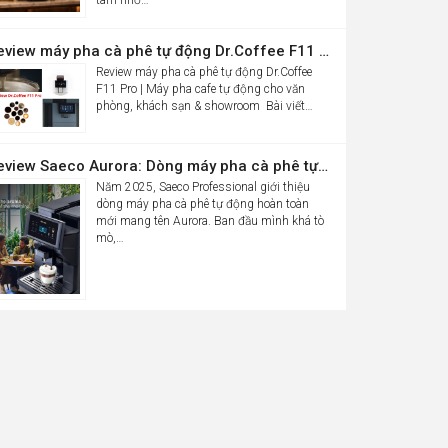
Review máy pha cà phê tự động Dr.Coffee F11 Pro| Máy pha cafe tự động cho văn phòng, khách sạn & showroom
Review máy pha cà phê tự động Dr.Coffee
F11 Pro | Máy pha cafe tự động cho văn
phòng, khách sạn & showroom Bài viết…
Review Saeco Aurora: Dòng máy pha cà phê tự động văn phòng mới của Saeco có gì đáng chú ý?
Năm 2025, Saeco Professional giới thiệu
dòng máy pha cà phê tự động hoàn toàn
mới mang tên Aurora. Ban đầu mình khá tò
mò,…