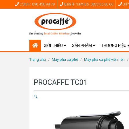
CSKH : 090.456.98.78
Bán lẻ Nam Bộ: 0833.06.60.66
Bán 
GIỚI THIỆU
SẢN PHẨM
THƯƠNG HIỆU
Trang chủ
/
Máy pha cà phê
/
Máy pha cà phê viên nén
/
PROCAFFE TC01
🔍