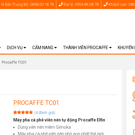
lẻ Bắc Trung Bộ: 0898.00.18.78
Đại lý: 0904.86.08.78
Khách sạn: 093
DỊCH VỤ
CẨM NANG
THÀNH VIÊN PROCAFFE
KHUYẾN
Procaffe TC01
PROCAFFE TC01
(
4
đánh giá)
Rated
4
5.00
Máy pha cà phê viên nén tự động Procaffe Elfin
out of 5
Dùng viên nén mềm Gimoka
based on
customer
Máy pha cà phê viên nén nhỏ gọn nhất thế giới