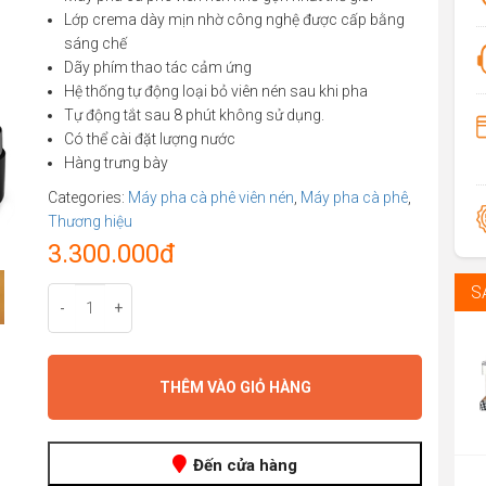
ratings
Lớp crema dày mịn nhờ công nghệ được cấp bằng
sáng chế
Dãy phím thao tác cảm ứng
Hệ thống tự động loại bỏ viên nén sau khi pha
Tự động tắt sau 8 phút không sử dụng.
Có thể cài đặt lượng nước
Hàng trưng bày
Categories:
Máy pha cà phê viên nén
,
Máy pha cà phê
,
Thương hiệu
3.300.000
đ
S
-
+
THÊM VÀO GIỎ HÀNG
Đến cửa hàng