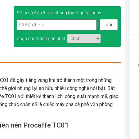
Để lại số điện thoại, chúng tôi sẽ gọi lại ngay
P
Chọn chi nhánh gần nhất
r
4
t
4
C01 đã gây tiếng vang khi trở thành một trong những
hế giới nhưng lại sở hữu nhiều công nghệ nổi bật. Bắt
fe TC01 với thiết kế thanh lịch, công suất mạnh mẽ, giao
ăng chắc chắn sẽ là chiếc máy pha cà phê văn phòng,
P
viên nén Procaffe TC01
r
1