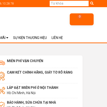
6.10.28.78
0
 MÃI
SỰ KIỆN THƯƠNG HIỆU
LIÊN HỆ
MIỄN PHÍ VẬN CHUYỂN
CAM KẾT CHÍNH HÃNG, GIẤY TỜ RÕ RÀNG
LẮP ĐẶT MIỄN PHÍ Ở NỘI THÀNH
Hồ Chí Minh, Hà Nội
BẢO HÀNH, SỬA CHỬA TẠI NHÀ