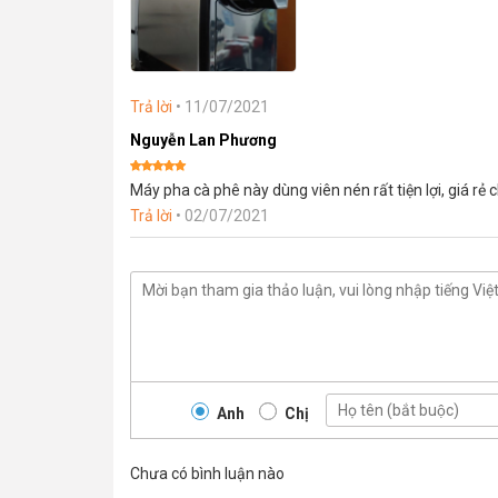
Trả lời
•
11/07/2021
Nguyễn Lan Phương
Được xếp
Máy pha cà phê này dùng viên nén rất tiện lợi, giá rẻ
hạng
5
5
sao
Trả lời
•
02/07/2021
Anh
Chị
Chưa có bình luận nào