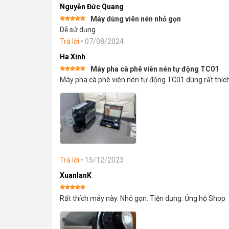
Nguyễn Đức Quang
Máy dùng viên nén nhỏ gọn
Được xếp
Dễ sử dụng
hạng
5
5
sao
Trả lời
•
07/08/2024
Ha Xinh
Máy pha cà phê viên nén tự động TC01
Được xếp
Máy pha cà phê viên nén tự động TC01 dùng rất thích,
hạng
5
5
sao
Trả lời
•
15/12/2023
XuanlanK
Được xếp
Rất thích máy này. Nhỏ gọn. Tiện dụng. Ủng hộ Shop
hạng
5
5
sao