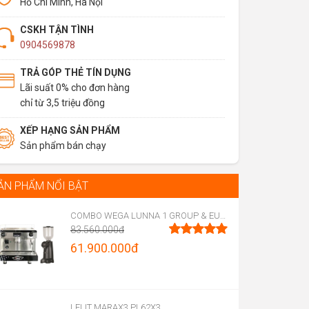
Hồ Chí Minh, Hà Nội
CSKH TẬN TÌNH
0904569878
TRẢ GÓP THẺ TÍN DỤNG
Lãi suất 0% cho đơn hàng
chỉ từ 3,5 triệu đồng
XẾP HẠNG SẢN PHẨM
Sản phẩm bán chạy
ẢN PHẨM NỔI BẬT
COMBO WEGA LUNNA 1 GROUP & EUREKA FIRENZE 75
83.560.000
đ
Original
61.900.000
đ
Được xếp
hạng
5.00
price
Current
5 sao
was:
price
83.560.000đ.
is:
LELIT MARAX3 PL62X3