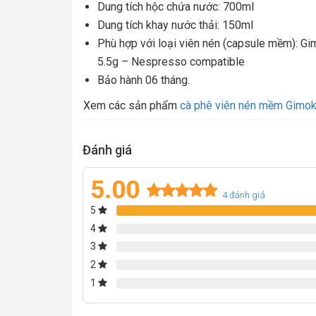
Dung tích hộc chứa nước: 700ml
Dung tích khay nước thải: 150ml
Phù hợp với loại viên nén (capsule mềm): G
5.5g – Nespresso compatible
Bảo hành 06 tháng.
Xem các sản phẩm
cà phê viên nén mềm Gimo
Đánh giá
5.00
4
đánh giá
5
Rated
4
5.00
out of 5
4
based on
3
customer
2
ratings
1