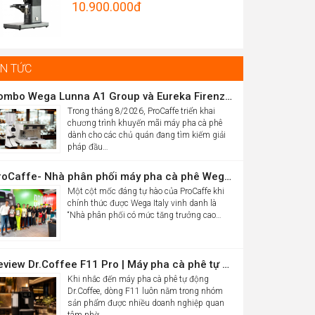
Original
10.900.000
đ
Được xếp
hrough
hạng
5.00
price
Current
5 sao
5.012.000đ
was:
price
16.986.000đ.
is:
IN TỨC
10.900.000đ.
Combo Wega Lunna A1 Group và Eureka Firenze 75 chỉ 61,9 triệu
Trong tháng 8/2026, ProCaffe triển khai
chương trình khuyến mãi máy pha cà phê
dành cho các chủ quán đang tìm kiếm giải
pháp đầu…
ProCaffe- Nhà phân phối máy pha cà phê Wega có mức tăng trưởng cao nhất thế giới
Một cột mốc đáng tự hào của ProCaffe khi
chính thức được Wega Italy vinh danh là
“Nhà phân phối có mức tăng trưởng cao…
Review Dr.Coffee F11 Pro | Máy pha cà phê tự động cho văn phòng
Khi nhắc đến máy pha cà phê tự động
Dr.Coffee, dòng F11 luôn nằm trong nhóm
sản phẩm được nhiều doanh nghiệp quan
tâm nhờ…