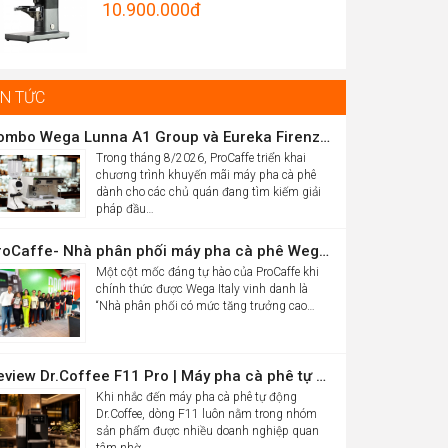
Original
10.900.000
đ
Được xếp
hrough
hạng
5.00
price
Current
5 sao
5.012.000đ
was:
price
16.986.000đ.
is:
IN TỨC
10.900.000đ.
Combo Wega Lunna A1 Group và Eureka Firenze 75 chỉ 61,9 triệu
Trong tháng 8/2026, ProCaffe triển khai
chương trình khuyến mãi máy pha cà phê
dành cho các chủ quán đang tìm kiếm giải
pháp đầu…
ProCaffe- Nhà phân phối máy pha cà phê Wega có mức tăng trưởng cao nhất thế giới
Một cột mốc đáng tự hào của ProCaffe khi
chính thức được Wega Italy vinh danh là
“Nhà phân phối có mức tăng trưởng cao…
Review Dr.Coffee F11 Pro | Máy pha cà phê tự động cho văn phòng
Khi nhắc đến máy pha cà phê tự động
Dr.Coffee, dòng F11 luôn nằm trong nhóm
sản phẩm được nhiều doanh nghiệp quan
tâm nhờ…