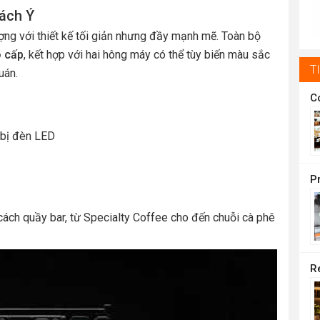
t
ách Ý
1
ợng với thiết kế tối giản nhưng đầy mạnh mẽ. Toàn bộ
o cấp
, kết hợp với hai hông máy có thể tùy biến màu sắc
T
uán.
 bị đèn LED
ách quầy bar, từ Specialty Coffee cho đến chuỗi cà phê