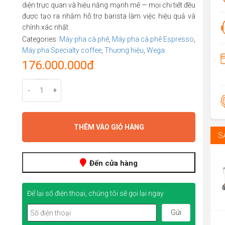
diện trực quan và hiệu năng mạnh mẽ — mọi chi tiết đều
được tạo ra nhằm hỗ trợ barista làm việc hiệu quả và
chính xác nhất.
Categories:
Máy pha cà phê
,
Máy pha cà phê Espresso
,
Máy pha Specialty coffee
,
Thương hiệu
,
Wega
176.000.000
đ
-
+
THÊM VÀO GIỎ HÀNG
S
Đến cửa hàng
Để lại số điện thoại, chúng tôi sẽ gọi lại ngay