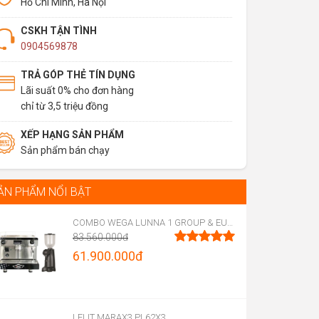
Hồ Chí Minh, Hà Nội
CSKH TẬN TÌNH
0904569878
TRẢ GÓP THẺ TÍN DỤNG
Lãi suất 0% cho đơn hàng
chỉ từ 3,5 triệu đồng
XẾP HẠNG SẢN PHẨM
Sản phẩm bán chạy
ẢN PHẨM NỔI BẬT
COMBO WEGA LUNNA 1 GROUP & EUREKA FIRENZE 75
83.560.000
đ
Original
61.900.000
đ
Được xếp
hạng
5.00
price
Current
5 sao
was:
price
83.560.000đ.
is:
LELIT MARAX3 PL62X3