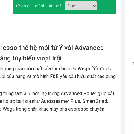
Chọn chi nhánh gần nhất
P
r
resso thế hệ mới từ Ý với Advanced
4
ăng tùy biến vượt trội
t
4
thương mại mới nhất của thương hiệu
Wega (Ý)
, được
chuỗi cửa hàng và mô hình F&B yêu cầu hiệu suất cao cùng
 trung tâm 3.5 inch, hệ thống
Advanced Boiler
giúp cải
ệ hỗ trợ barista như
Autosteamer Plus
,
SmartGrind
,
 của Wega trong phân khúc máy pha espresso chuyên
P
r
1