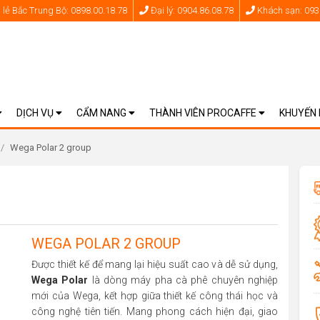
lẻ Bắc Trung Bộ: 0898.00.18.78
Đại lý: 0904.86.08.78
Khách sạn: 093
DỊCH VỤ
CẨM NANG
THÀNH VIÊN PROCAFFE
KHUYẾN
/
Wega Polar 2 group
WEGA POLAR 2 GROUP
Được thiết kế để mang lại hiệu suất cao và dễ sử dụng,
Wega Polar
là dòng máy pha cà phê chuyên nghiệp
mới của Wega, kết hợp giữa thiết kế công thái học và
công nghệ tiên tiến. Mang phong cách hiện đại, giao