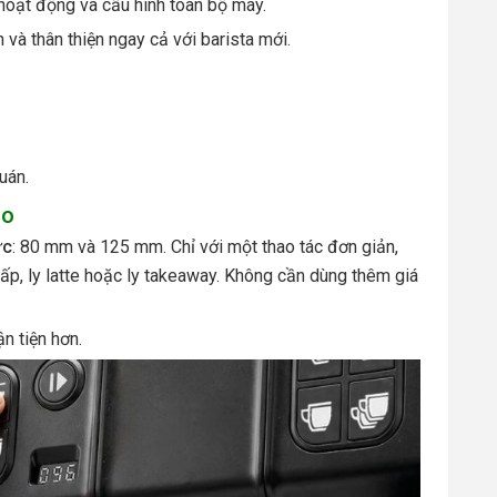
 hoạt động và cấu hình toàn bộ máy.
 và thân thiện ngay cả với barista mới.
uán.
ao
ức
: 80 mm và 125 mm. Chỉ với một thao tác đơn giản,
ấp, ly latte hoặc ly takeaway. Không cần dùng thêm giá
n tiện hơn.