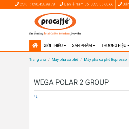
CSKH : 090.456.98.78
Bán lẻ Nam Bộ: 0833.06.60.66
Bán 
GIỚI THIỆU
SẢN PHẨM
THƯƠNG HIỆU
Trang chủ
/
Máy pha cà phê
/
Máy pha cà phê Espresso
WEGA POLAR 2 GROUP
🔍