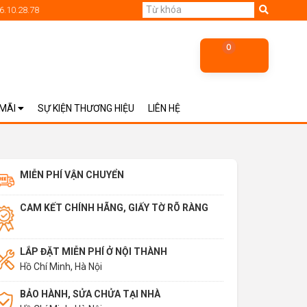
6.10.28.78
0
 MÃI
SỰ KIỆN THƯƠNG HIỆU
LIÊN HỆ
MIỄN PHÍ VẬN CHUYỂN
CAM KẾT CHÍNH HÃNG, GIẤY TỜ RÕ RÀNG
LẮP ĐẶT MIỄN PHÍ Ở NỘI THÀNH
Hồ Chí Minh, Hà Nội
BẢO HÀNH, SỬA CHỬA TẠI NHÀ