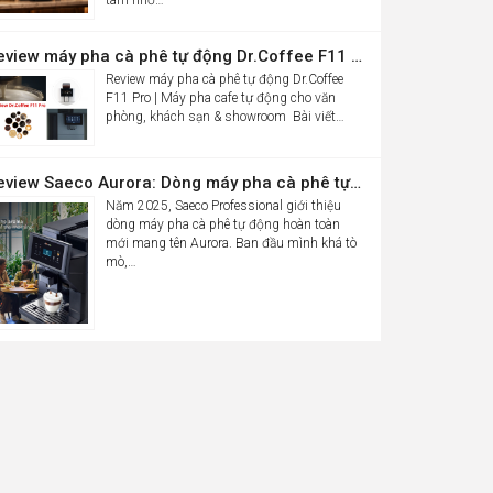
Review máy pha cà phê tự động Dr.Coffee F11 Pro| Máy pha cafe tự động cho văn phòng, khách sạn & showroom
Review máy pha cà phê tự động Dr.Coffee
F11 Pro | Máy pha cafe tự động cho văn
phòng, khách sạn & showroom Bài viết…
Review Saeco Aurora: Dòng máy pha cà phê tự động văn phòng mới của Saeco có gì đáng chú ý?
Năm 2025, Saeco Professional giới thiệu
dòng máy pha cà phê tự động hoàn toàn
mới mang tên Aurora. Ban đầu mình khá tò
mò,…