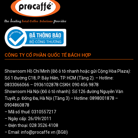
CÔNG TY CỔ PHẦN QUỐC TẾ BÁCH HỢP
Showroom Hồ Chí Minh (Đỗ ô tô nhanh hoặc gửi Cộng Hòa Plaza
)
:
Số 1 Đường C18, P. Bảy Hiền, TP. HCM (Tầng 2). – Hotline:
0833066066
–
0936102878
CSKH:
090 456 9878
Showroom Hà Nội (Đỗ ô tô nhanh): Số 126 đường Nguyễn Văn
Tuyết, p. Đống Đa, Hà Nội (Tầng 3) – Hotline:
0898001878
–
0904860878
– Mã số thuế: 0310557217
– Ngày cấp: 26/09/2011
– Điện thoại: 028 3526 4108
– Email: info@procaffe.vn (BGĐ)