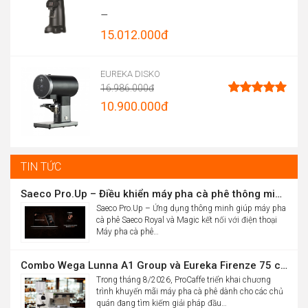
Được xếp
–
hạng
4.96
15.012.000
đ
5 sao
Price
range:
EUREKA DISKO
16.986.000
đ
13.900.000đ
Original
10.900.000
đ
Được xếp
through
hạng
5.00
price
Current
5 sao
15.012.000đ
was:
price
16.986.000đ.
is:
TIN TỨC
10.900.000đ.
Saeco Pro.Up – Điều khiển máy pha cà phê thông minh Saeco Royal & Magic bằng điện thoại
Saeco Pro.Up – Ứng dụng thông minh giúp máy pha
cà phê Saeco Royal và Magic kết nối với điện thoại
Máy pha cà phê…
Combo Wega Lunna A1 Group và Eureka Firenze 75 chỉ 61,9 triệu
Trong tháng 8/2026, ProCaffe triển khai chương
trình khuyến mãi máy pha cà phê dành cho các chủ
quán đang tìm kiếm giải pháp đầu…