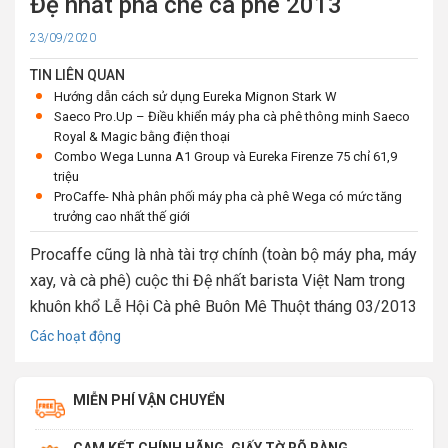
Đệ nhất pha chế cà phê 2013
Cập
23/09/2020
nhật
TIN LIÊN QUAN
Hướng dẫn cách sử dụng Eureka Mignon Stark W
Saeco Pro.Up – Điều khiển máy pha cà phê thông minh Saeco
Royal & Magic bằng điện thoại
Combo Wega Lunna A1 Group và Eureka Firenze 75 chỉ 61,9
triệu
ProCaffe- Nhà phân phối máy pha cà phê Wega có mức tăng
trưởng cao nhất thế giới
Procaffe cũng là nhà tài trợ chính (toàn bộ máy pha, máy
xay, và cà phê) cuộc thi Đệ nhất barista Việt Nam trong
khuôn khổ Lễ Hội Cà phê Buôn Mê Thuột tháng 03/2013
Chuyên
Các hoạt động
mục:
MIỄN PHÍ VẬN CHUYỂN
CAM KẾT CHÍNH HÃNG, GIẤY TỜ RÕ RÀNG