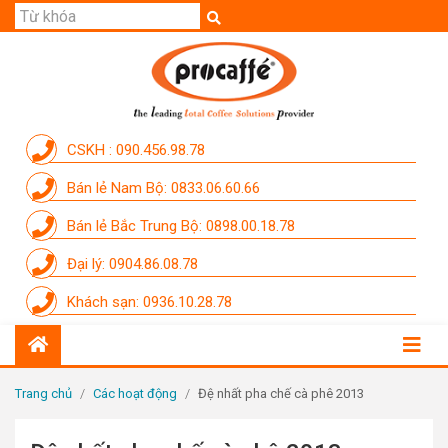
GIỚI THIỆU
SẢN PHẨM
THƯƠNG HIỆU
CSKH : 090.456.98.78
DỊCH VỤ
Bán lẻ Nam Bộ: 0833.06.60.66
CẨM NANG
Bán lẻ Bắc Trung Bộ: 0898.00.18.78
THÀNH VIÊN PROCAFFE
Đại lý: 0904.86.08.78
KHUYẾN MÃI
Khách sạn: 0936.10.28.78
SỰ KIỆN THƯƠNG HIỆU
LIÊN HỆ
Trang chủ
/
Các hoạt động
/
Đệ nhất pha chế cà phê 2013