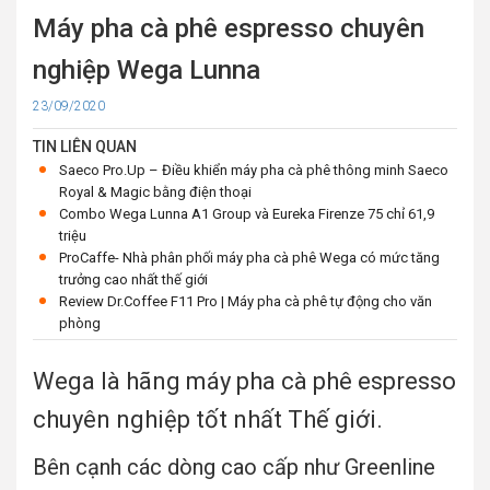
Máy pha cà phê espresso chuyên
nghiệp Wega Lunna
Cập
23/09/2020
nhật
TIN LIÊN QUAN
Saeco Pro.Up – Điều khiển máy pha cà phê thông minh Saeco
Royal & Magic bằng điện thoại
Combo Wega Lunna A1 Group và Eureka Firenze 75 chỉ 61,9
triệu
ProCaffe- Nhà phân phối máy pha cà phê Wega có mức tăng
trưởng cao nhất thế giới
Review Dr.Coffee F11 Pro | Máy pha cà phê tự động cho văn
phòng
Wega là hãng máy pha cà phê espresso
chuyên nghiệp tốt nhất Thế giới.
Bên cạnh các dòng cao cấp như Greenline