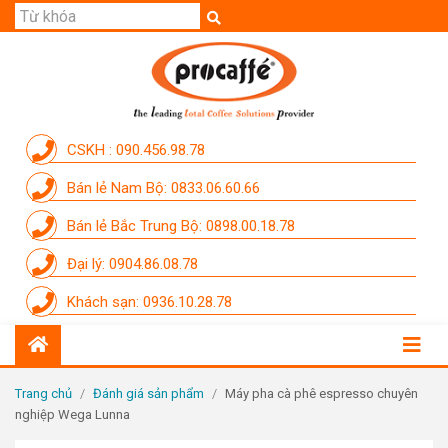
GIỚI THIỆU
SẢN PHẨM
THƯƠNG HIỆU
CSKH : 090.456.98.78
DỊCH VỤ
Bán lẻ Nam Bộ: 0833.06.60.66
CẨM NANG
Bán lẻ Bắc Trung Bộ: 0898.00.18.78
THÀNH VIÊN PROCAFFE
Đại lý: 0904.86.08.78
KHUYẾN MÃI
Khách sạn: 0936.10.28.78
SỰ KIỆN THƯƠNG HIỆU
LIÊN HỆ
Trang chủ
/
Đánh giá sản phẩm
/
Máy pha cà phê espresso chuyên
nghiệp Wega Lunna