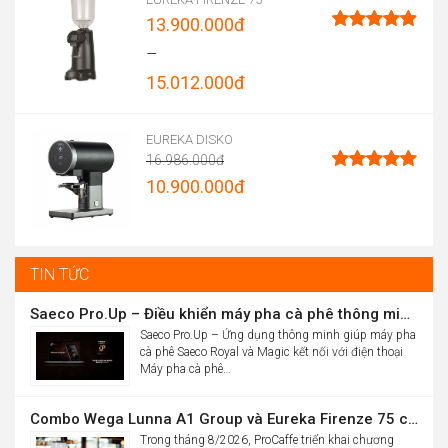
13.900.000
đ
Được xếp
–
hạng
4.96
15.012.000
đ
5 sao
Price
range:
EUREKA DISKO
16.986.000
đ
13.900.000đ
Original
10.900.000
đ
Được xếp
through
hạng
5.00
price
Current
5 sao
15.012.000đ
was:
price
16.986.000đ.
is:
TIN TỨC
10.900.000đ.
Saeco Pro.Up – Điều khiển máy pha cà phê thông minh Saeco Royal & Magic bằng điện thoại
Saeco Pro.Up – Ứng dụng thông minh giúp máy pha
cà phê Saeco Royal và Magic kết nối với điện thoại
Máy pha cà phê…
Combo Wega Lunna A1 Group và Eureka Firenze 75 chỉ 61,9 triệu
Trong tháng 8/2026, ProCaffe triển khai chương