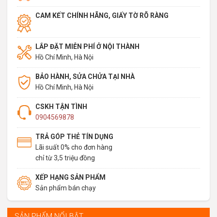
CAM KẾT CHÍNH HÃNG, GIẤY TỜ RÕ RÀNG
LẮP ĐẶT MIỄN PHÍ Ở NỘI THÀNH
Hồ Chí Minh, Hà Nội
BẢO HÀNH, SỬA CHỬA TẠI NHÀ
Hồ Chí Minh, Hà Nội
CSKH TẬN TÌNH
0904569878
TRẢ GÓP THẺ TÍN DỤNG
Lãi suất 0% cho đơn hàng
chỉ từ 3,5 triệu đồng
XẾP HẠNG SẢN PHẨM
Sản phẩm bán chạy
SẢN PHẨM NỔI BẬT