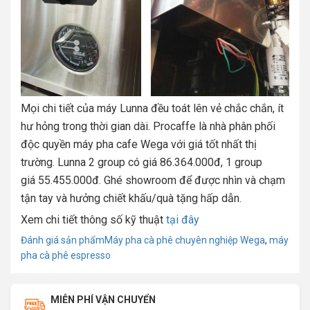
Mọi chi tiết của máy Lunna đều toát lên vẻ chắc chắn, ít
hư hỏng trong thời gian dài. Procaffe là nhà phân phối
độc quyền máy pha cafe Wega với giá tốt nhất thị
trường. Lunna 2 group có giá 86.364.000
đ, 1 group
giá 55.455.000đ. Ghé showroom để được nhìn và chạm
tận tay và hưởng chiết khấu/quà tặng hấp dẫn.
Xem chi tiết thông số kỹ thuật
tại đây
Chuyên
Từ
Đánh giá sản phẩm
Máy pha cà phê chuyên nghiệp Wega
,
máy
mục:
khoá
pha cà phê espresso
MIỄN PHÍ VẬN CHUYỂN