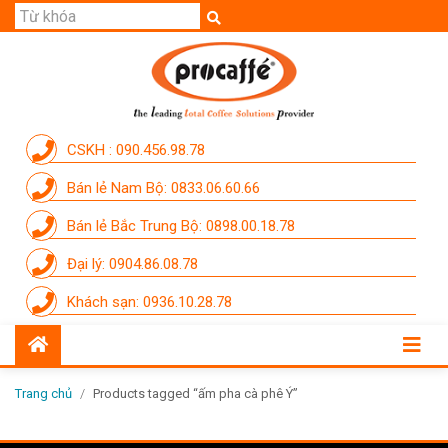
GIỚI THIỆU
SẢN PHẨM
THƯƠNG HIỆU
CSKH : 090.456.98.78
DỊCH VỤ
Bán lẻ Nam Bộ: 0833.06.60.66
CẨM NANG
Bán lẻ Bắc Trung Bộ: 0898.00.18.78
THÀNH VIÊN PROCAFFE
Đại lý: 0904.86.08.78
KHUYẾN MÃI
Khách sạn: 0936.10.28.78
SỰ KIỆN THƯƠNG HIỆU
LIÊN HỆ
Trang chủ
/
Products tagged “ấm pha cà phê Ý”