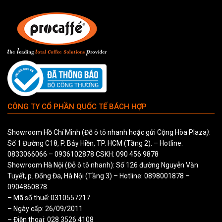
CÔNG TY CỔ PHẦN QUỐC TẾ BÁCH HỢP
Showroom Hồ Chí Minh (Đỗ ô tô nhanh hoặc gửi Cộng Hòa Plaza
)
:
Số 1 Đường C18, P. Bảy Hiền, TP. HCM (Tầng 2). – Hotline:
0833066066
–
0936102878
CSKH:
090 456 9878
Showroom Hà Nội (Đỗ ô tô nhanh): Số 126 đường Nguyễn Văn
Tuyết, p. Đống Đa, Hà Nội (Tầng 3) – Hotline:
0898001878
–
0904860878
– Mã số thuế: 0310557217
– Ngày cấp: 26/09/2011
– Điện thoại: 028 3526 4108