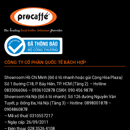
CÔNG TY CỔ PHẦN QUỐC TẾ BÁCH HỢP
Showroom Hồ Chí Minh (Đỗ ô tô nhanh hoặc gửi Cộng Hòa Plaza
)
:
Số 1 Đường C18, P. Bảy Hiền, TP. HCM (Tầng 2). – Hotline:
0833066066
–
0936102878
CSKH:
090 456 9878
Showroom Hà Nội (Đỗ ô tô nhanh): Số 126 đường Nguyễn Văn
Tuyết, p. Đống Đa, Hà Nội (Tầng 3) – Hotline:
0898001878
–
0904860878
– Mã số thuế: 0310557217
– Ngày cấp: 26/09/2011
– Điện thoại: 028 3526 4108