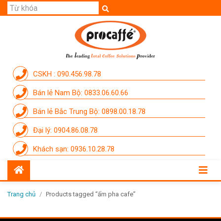
GIỚI THIỆU
SẢN PHẨM
THƯƠNG HIỆU
CSKH : 090.456.98.78
DỊCH VỤ
Bán lẻ Nam Bộ: 0833.06.60.66
CẨM NANG
Bán lẻ Bắc Trung Bộ: 0898.00.18.78
THÀNH VIÊN PROCAFFE
Đại lý: 0904.86.08.78
KHUYẾN MÃI
Khách sạn: 0936.10.28.78
SỰ KIỆN THƯƠNG HIỆU
LIÊN HỆ
Trang chủ
/
Products tagged “ấm pha cafe”