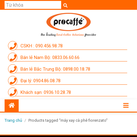
GIỚI THIỆU
SẢN PHẨM
THƯƠNG HIỆU
CSKH : 090.456.98.78
DỊCH VỤ
Bán lẻ Nam Bộ: 0833.06.60.66
CẨM NANG
Bán lẻ Bắc Trung Bộ: 0898.00.18.78
THÀNH VIÊN PROCAFFE
Đại lý: 0904.86.08.78
KHUYẾN MÃI
Khách sạn: 0936.10.28.78
SỰ KIỆN THƯƠNG HIỆU
LIÊN HỆ
Trang chủ
/
Products tagged “máy xay cà phê fiorenzato”