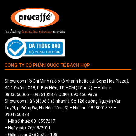
CÔNG TY CỔ PHẦN QUỐC TẾ BÁCH HỢP
Showroom Hồ Chí Minh (Đỗ ô tô nhanh hoặc gửi Cộng Hòa Plaza
)
:
Số 1 Đường C18, P. Bảy Hiền, TP. HCM (Tầng 2). – Hotline:
0833066066
–
0936102878
CSKH:
090 456 9878
Showroom Hà Nội (Đỗ ô tô nhanh): Số 126 đường Nguyễn Văn
Tuyết, p. Đống Đa, Hà Nội (Tầng 3) – Hotline:
0898001878
–
0904860878
– Mã số thuế: 0310557217
– Ngày cấp: 26/09/2011
– Điện thoại: 028 3526 4108