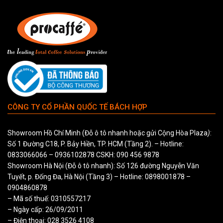
CÔNG TY CỔ PHẦN QUỐC TẾ BÁCH HỢP
Showroom Hồ Chí Minh (Đỗ ô tô nhanh hoặc gửi Cộng Hòa Plaza
)
:
Số 1 Đường C18, P. Bảy Hiền, TP. HCM (Tầng 2). – Hotline:
0833066066
–
0936102878
CSKH:
090 456 9878
Showroom Hà Nội (Đỗ ô tô nhanh): Số 126 đường Nguyễn Văn
Tuyết, p. Đống Đa, Hà Nội (Tầng 3) – Hotline:
0898001878
–
0904860878
– Mã số thuế: 0310557217
– Ngày cấp: 26/09/2011
– Điện thoại: 028 3526 4108