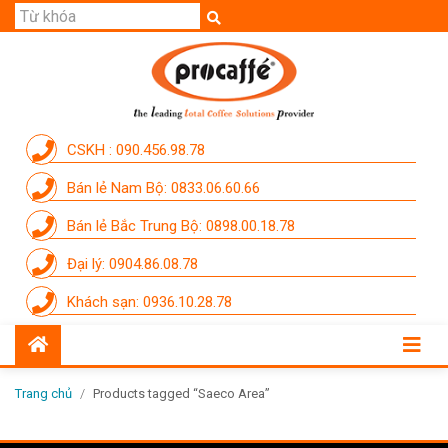
GIỚI THIỆU
SẢN PHẨM
THƯƠNG HIỆU
CSKH : 090.456.98.78
DỊCH VỤ
Bán lẻ Nam Bộ: 0833.06.60.66
CẨM NANG
Bán lẻ Bắc Trung Bộ: 0898.00.18.78
THÀNH VIÊN PROCAFFE
Đại lý: 0904.86.08.78
KHUYẾN MÃI
Khách sạn: 0936.10.28.78
SỰ KIỆN THƯƠNG HIỆU
LIÊN HỆ
Trang chủ
/
Products tagged “Saeco Area”