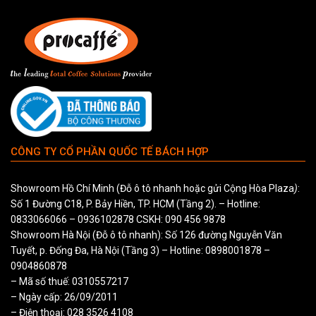
CÔNG TY CỔ PHẦN QUỐC TẾ BÁCH HỢP
Showroom Hồ Chí Minh (Đỗ ô tô nhanh hoặc gửi Cộng Hòa Plaza
)
:
Số 1 Đường C18, P. Bảy Hiền, TP. HCM (Tầng 2). – Hotline:
0833066066
–
0936102878
CSKH:
090 456 9878
Showroom Hà Nội (Đỗ ô tô nhanh): Số 126 đường Nguyễn Văn
Tuyết, p. Đống Đa, Hà Nội (Tầng 3) – Hotline:
0898001878
–
0904860878
– Mã số thuế: 0310557217
– Ngày cấp: 26/09/2011
– Điện thoại: 028 3526 4108