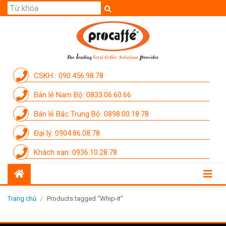
GIỚI THIỆU
SẢN PHẨM
THƯƠNG HIỆU
CSKH : 090.456.98.78
DỊCH VỤ
Bán lẻ Nam Bộ: 0833.06.60.66
CẨM NANG
Bán lẻ Bắc Trung Bộ: 0898.00.18.78
THÀNH VIÊN PROCAFFE
Đại lý: 0904.86.08.78
KHUYẾN MÃI
Khách sạn: 0936.10.28.78
SỰ KIỆN THƯƠNG HIỆU
LIÊN HỆ
Trang chủ
/
Products tagged “Whip-it”