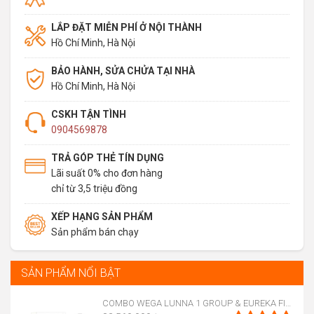
LẮP ĐẶT MIỄN PHÍ Ở NỘI THÀNH
Hồ Chí Minh, Hà Nội
BẢO HÀNH, SỬA CHỬA TẠI NHÀ
Hồ Chí Minh, Hà Nội
CSKH TẬN TÌNH
0904569878
TRẢ GÓP THẺ TÍN DỤNG
Lãi suất 0% cho đơn hàng
chỉ từ 3,5 triệu đồng
XẾP HẠNG SẢN PHẨM
Sản phẩm bán chạy
SẢN PHẨM NỔI BẬT
COMBO WEGA LUNNA 1 GROUP & EUREKA FIRENZE 75