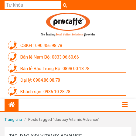
GIỚI THIỆU
SẢN PHẨM
THƯƠNG HIỆU
CSKH : 090.456.98.78
DỊCH VỤ
Bán lẻ Nam Bộ: 0833.06.60.66
CẨM NANG
Bán lẻ Bắc Trung Bộ: 0898.00.18.78
THÀNH VIÊN PROCAFFE
Đại lý: 0904.86.08.78
KHUYẾN MÃI
Khách sạn: 0936.10.28.78
SỰ KIỆN THƯƠNG HIỆU
LIÊN HỆ
Trang chủ
/
Posts tagged “dao xay Vitamix Advance”