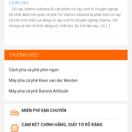
Cập
23/09/2020
nhật
Cối xay Vitamix Advance là sản phẩm cối xay sinh tố chuyên nghiệp
tốt nhất dành cho quán cà phê Cối Vitamix Advance là phiên bản cối xay
cải tiến mới nhất của dòng cối xay sinh tố chuyên nghiệp Vitamix. Với
những cải tiến về hình dáng cối, chất liệu, bộ lưỡi dao xay…cối […]
THƯƠNG HIỆU
Cách pha cà phê phin ngon
Máy pha cà phê Kees van der Westen
Máy pha cà phê Barista Attitude
MIỄN PHÍ VẬN CHUYỂN
CAM KẾT CHÍNH HÃNG, GIẤY TỜ RÕ RÀNG