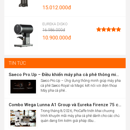
hạng
4.96
15.012.000
đ
5 sao
Price
range:
EUREKA DISKO
16.986.000
đ
13.900.000đ
Original
10.900.000
đ
Được xếp
through
hạng
5.00
price
Current
5 sao
15.012.000đ
was:
price
16.986.000đ.
is:
TIN TỨC
10.900.000đ.
Saeco Pro.Up – Điều khiển máy pha cà phê thông minh Saeco Royal & Magic bằng điện thoại
Saeco Pro.Up – Ứng dụng thông minh giúp máy pha
cà phê Saeco Royal và Magic kết nối với điện thoại
Máy pha cà phê…
Combo Wega Lunna A1 Group và Eureka Firenze 75 chỉ 61,9 triệu
Trong tháng 8/2026, ProCaffe triển khai chương
trình khuyến mãi máy pha cà phê dành cho các chủ
quán đang tìm kiếm giải pháp đầu…