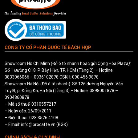
CÔNG TY CỔ PHẦN QUỐC TẾ BÁCH HỢP
Showroom Hồ Chí Minh (Đỗ ô tô nhanh hoặc gửi Cộng Hòa Plaza
)
:
Số 1 Đường C18, P. Bảy Hiền, TP. HCM (Tầng 2). – Hotline:
0833066066
–
0936102878
CSKH:
090 456 9878
Showroom Hà Nội (Đỗ ô tô nhanh): Số 126 đường Nguyễn Văn
Tuyết, p. Đống Đa, Hà Nội (Tầng 3) – Hotline:
0898001878
–
0904860878
– Mã số thuế: 0310557217
– Ngày cấp: 26/09/2011
– Điện thoại: 028 3526 4108
– Email: info@procaffe.vn (BGĐ)
CHÍNH SÁCH & QUY ĐỊNH