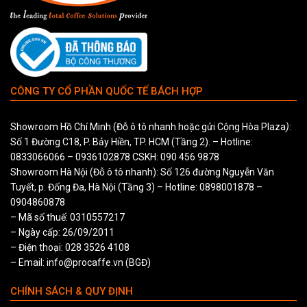
CÔNG TY CỔ PHẦN QUỐC TẾ BÁCH HỢP
Showroom Hồ Chí Minh (Đỗ ô tô nhanh hoặc gửi Cộng Hòa Plaza
)
:
Số 1 Đường C18, P. Bảy Hiền, TP. HCM (Tầng 2). – Hotline:
0833066066
–
0936102878
CSKH:
090 456 9878
Showroom Hà Nội (Đỗ ô tô nhanh): Số 126 đường Nguyễn Văn
Tuyết, p. Đống Đa, Hà Nội (Tầng 3) – Hotline:
0898001878
–
0904860878
– Mã số thuế: 0310557217
– Ngày cấp: 26/09/2011
– Điện thoại: 028 3526 4108
– Email: info@procaffe.vn (BGĐ)
CHÍNH SÁCH & QUY ĐỊNH