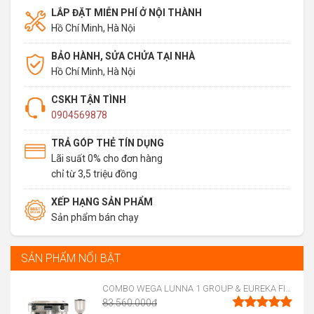
LẮP ĐẶT MIỄN PHÍ Ở NỘI THÀNH
Hồ Chí Minh, Hà Nội
BẢO HÀNH, SỬA CHỬA TẠI NHÀ
Hồ Chí Minh, Hà Nội
CSKH TẬN TÌNH
0904569878
TRẢ GÓP THẺ TÍN DỤNG
Lãi suất 0% cho đơn hàng
chỉ từ 3,5 triệu đồng
XẾP HẠNG SẢN PHẨM
Sản phẩm bán chạy
SẢN PHẨM NỔI BẬT
COMBO WEGA LUNNA 1 GROUP & EUREKA FIRENZE 75
83.560.000
đ