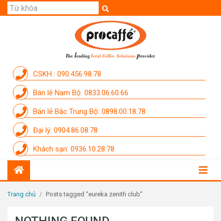
GIỚI THIỆU
SẢN PHẨM
THƯƠNG HIỆU
CSKH : 090.456.98.78
DỊCH VỤ
Bán lẻ Nam Bộ: 0833.06.60.66
CẨM NANG
Bán lẻ Bắc Trung Bộ: 0898.00.18.78
THÀNH VIÊN PROCAFFE
Đại lý: 0904.86.08.78
KHUYẾN MÃI
Khách sạn: 0936.10.28.78
SỰ KIỆN THƯƠNG HIỆU
LIÊN HỆ
Trang chủ
/
Posts tagged “eureka zenith club”