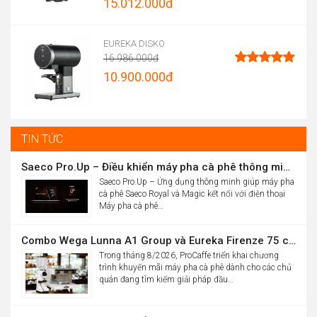
15.012.000
đ
5 sao
Price
range:
EUREKA DISKO
16.986.000
đ
13.900.000đ
Original
10.900.000
đ
Được xếp
through
hạng
5.00
price
Current
5 sao
15.012.000đ
was:
price
16.986.000đ.
is:
TIN TỨC
10.900.000đ.
Saeco Pro.Up – Điều khiển máy pha cà phê thông minh Saeco Royal & Magic bằng điện thoại
Saeco Pro.Up – Ứng dụng thông minh giúp máy pha
cà phê Saeco Royal và Magic kết nối với điện thoại
Máy pha cà phê…
Combo Wega Lunna A1 Group và Eureka Firenze 75 chỉ 61,9 triệu
Trong tháng 8/2026, ProCaffe triển khai chương
trình khuyến mãi máy pha cà phê dành cho các chủ
quán đang tìm kiếm giải pháp đầu…