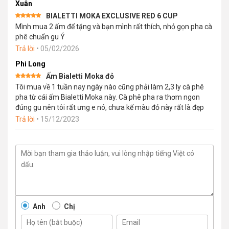
Xuân
BIALETTI MOKA EXCLUSIVE RED 6 CUP
Được xếp
Mình mua 2 ấm để tặng và bạn mình rất thích, nhỏ gọn pha cà
hạng
5
5
sao
phê chuẩn gu Ý
Trả lời
•
05/02/2026
Phi Long
Ấm Bialetti Moka đỏ
Được xếp
Tôi mua về 1 tuần nay ngày nào cũng phải làm 2,3 ly cà phê
hạng
5
5
sao
pha từ cái ấm Bialetti Moka này. Cà phê pha ra thơm ngon
đúng gu nên tôi rất ưng e nó, chưa kể màu đỏ này rất là đẹp
Trả lời
•
15/12/2023
Anh
Chị