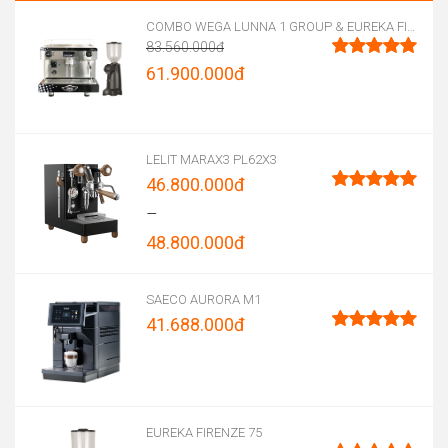
COMBO WEGA LUNNA 1 GROUP & EUREKA FIRENZE 75
83.560.000
đ
Original
61.900.000
đ
Được xếp
hạng
5.00
price
Current
5 sao
was:
price
83.560.000đ.
is:
LELIT MARAX3 PL62X3
46.800.000
đ
61.900.000đ.
Được xếp
–
hạng
5.00
48.800.000
đ
5 sao
Price
range:
SAECO AURORA M1
41.688.000
đ
46.800.000đ
Được xếp
through
hạng
5.00
5 sao
48.800.000đ
EUREKA FIRENZE 75