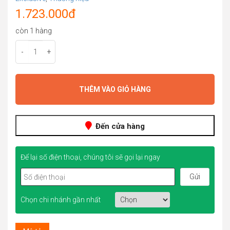
1.723.000
đ
còn 1 hàng
-
+
THÊM VÀO GIỎ HÀNG
Đến cửa hàng
Để lại số điện thoại, chúng tôi sẽ gọi lại ngay
Chọn chi nhánh gần nhất