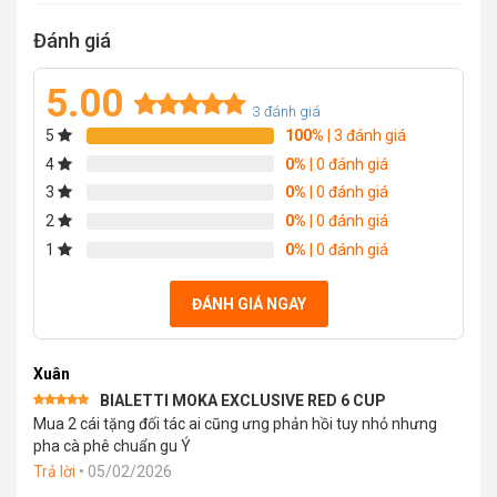
Đánh giá
5.00
3
đánh giá
5
100%
| 3 đánh giá
Rated
3
5.00
out of 5
4
0%
| 0 đánh giá
based on
3
0%
| 0 đánh giá
customer
2
0%
| 0 đánh giá
ratings
1
0%
| 0 đánh giá
ĐÁNH GIÁ NGAY
Xuân
BIALETTI MOKA EXCLUSIVE RED 6 CUP
Được xếp
Mua 2 cái tặng đối tác ai cũng ưng phản hồi tuy nhỏ nhưng
hạng
5
5
sao
pha cà phê chuẩn gu Ý
Trả lời
•
05/02/2026