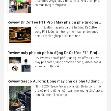
thức được Wega Italy vinh danh là “Nhà phân phối
có mức tăng trưởng cao…
Review Dr.Coffee F11 Pro | Máy pha cà phê tự động cho văn phòng
Khi nhắc đến máy pha cà phê tự động Dr.Coffee,
dòng F11 luôn nằm trong nhóm sản phẩm được
nhiều doanh nghiệp quan tâm nhờ…
Review máy pha cà phê tự động Dr.Coffee F11 Pro| Máy pha cafe tự động cho văn phòng, khách sạn & showroom
Review máy pha cà phê tự động Dr.Coffee F11 Pro |
Máy pha cafe tự động cho văn phòng, khách sạn &
showroom Bài viết…
Review Saeco Aurora: Dòng máy pha cà phê tự động văn phòng mới của Saeco có gì đáng chú ý?
Năm 2025, Saeco Professional giới thiệu dòng máy
pha cà phê tự động hoàn toàn mới mang tên Aurora.
Ban đầu mình khá tò mò,…