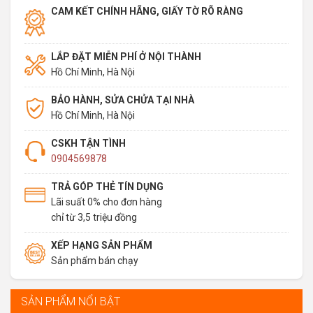
CAM KẾT CHÍNH HÃNG, GIẤY TỜ RÕ RÀNG
LẮP ĐẶT MIỄN PHÍ Ở NỘI THÀNH
Hồ Chí Minh, Hà Nội
BẢO HÀNH, SỬA CHỬA TẠI NHÀ
Hồ Chí Minh, Hà Nội
CSKH TẬN TÌNH
0904569878
TRẢ GÓP THẺ TÍN DỤNG
Lãi suất 0% cho đơn hàng
chỉ từ 3,5 triệu đồng
XẾP HẠNG SẢN PHẨM
Sản phẩm bán chạy
SẢN PHẨM NỔI BẬT