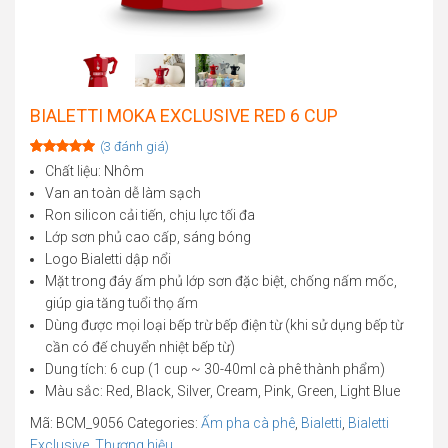
BIALETTI MOKA EXCLUSIVE RED 6 CUP
(
3
đánh giá)
Rated
3
5.00
Chất liệu: Nhôm
out of 5
Van an toàn dễ làm sạch
based on
customer
Ron silicon cải tiến, chịu lực tối đa
ratings
Lớp sơn phủ cao cấp, sáng bóng
Logo Bialetti dập nổi
Mặt trong đáy ấm phủ lớp sơn đặc biệt, chống nấm mốc,
giúp gia tăng tuổi thọ ấm
Dùng được mọi loại bếp trừ bếp điện từ (khi sử dụng bếp từ
cần có đế chuyển nhiệt bếp từ)
Dung tích: 6 cup (1 cup ~ 30-40ml cà phê thành phẩm)
Màu sắc: Red, Black, Silver, Cream, Pink, Green, Light Blue
Mã:
BCM_9056
Categories:
Ấm pha cà phê
,
Bialetti
,
Bialetti
Exclusive
,
Thương hiệu