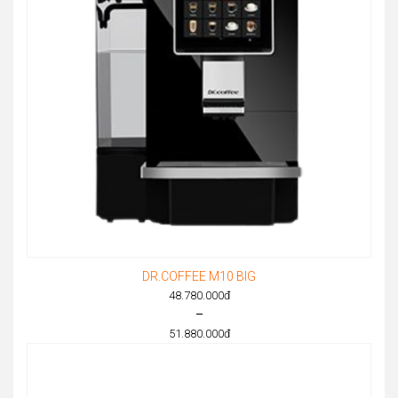
DR.COFFEE M10 BIG
48.780.000
đ
–
51.880.000
đ
Price
range:
48.780.000đ