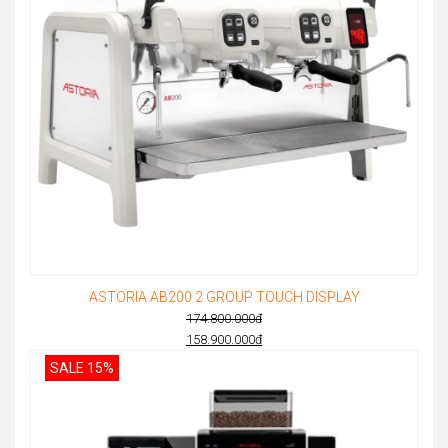
ASTORIA AB200 2 GROUP TOUCH DISPLAY
174.800.000
đ
Original
158.900.000
đ
Current
price
SALE 15%
price
was:
is:
174.800.000đ.
158.900.000đ.