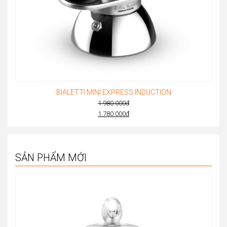
BIALETTI MINI EXPRESS INDUCTION
1.980.000
đ
Original
1.780.000
đ
Current
price
price
was:
is:
1.980.000đ.
SẢN PHẨM MỚI
1.780.000đ.