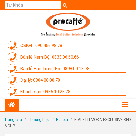
GIỚI THIỆU
SẢN PHẨM
THƯƠNG HIỆU
CSKH : 090.456.98.78
DỊCH VỤ
Bán lẻ Nam Bộ: 0833.06.60.66
CẨM NANG
Bán lẻ Bắc Trung Bộ: 0898.00.18.78
THÀNH VIÊN PROCAFFE
Đại lý: 0904.86.08.78
KHUYẾN MÃI
Khách sạn: 0936.10.28.78
SỰ KIỆN THƯƠNG HIỆU
LIÊN HỆ
Trang chủ
/
Thương hiệu
/
Bialetti
/
BIALETTI MOKA EXCLUSIVE RED
6 CUP