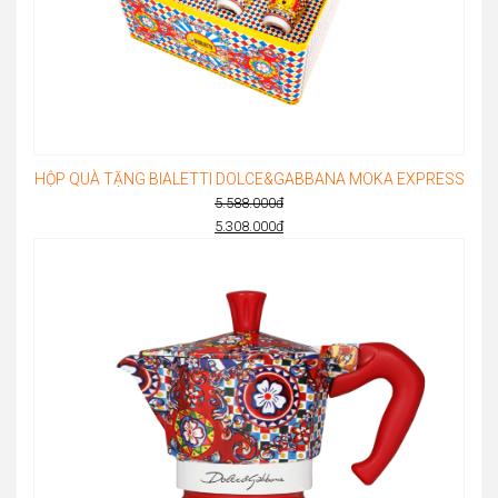
HỘP QUÀ TẶNG BIALETTI DOLCE&GABBANA MOKA EXPRESS
5.588.000
đ
Original
5.308.000
đ
Current
price
price
was:
is:
5.588.000đ.
5.308.000đ.