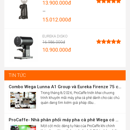
13.900.000
đ
Được xếp
–
hạng
4.96
15.012.000
đ
5 sao
Price
range:
EUREKA DISKO
16.986.000
đ
13.900.000đ
Original
10.900.000
đ
Được xếp
through
hạng
5.00
price
Current
5 sao
15.012.000đ
was:
price
16.986.000đ.
is:
TIN TỨC
10.900.000đ.
Combo Wega Lunna A1 Group và Eureka Firenze 75 chỉ 61,9 triệu
Trong tháng 8/2026, ProCaffe triển khai chương
trình khuyến mãi máy pha cà phê dành cho các chủ
quán đang tìm kiếm giải pháp đầu…
ProCaffe- Nhà phân phối máy pha cà phê Wega có mức tăng trưởng cao nhất thế giới
Một cột mốc đáng tự hào của ProCaffe khi chính