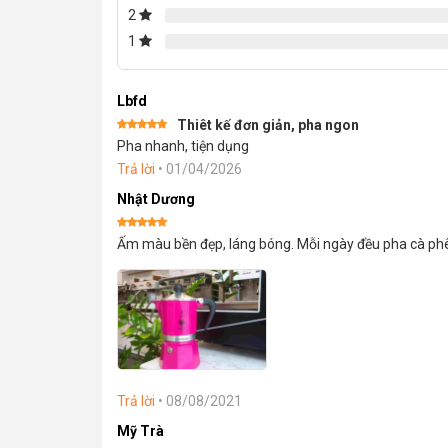
customer
2
ratings
1
Lbfd
Thiêt kế đơn giản, pha ngon
Được xếp
Pha nhanh, tiện dụng
hạng
5
5
sao
Trả lời
•
01/04/2026
Nhật Dương
Được xếp
Ấm màu bền đẹp, láng bóng. Mỗi ngày đều pha cà phê
hạng
5
5
sao
Trả lời
•
08/08/2021
Mỹ Trà