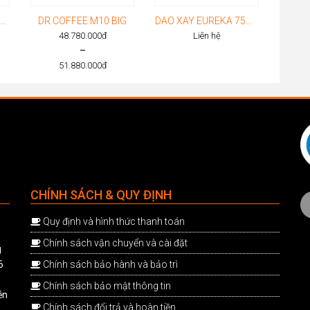
ASTORIA AB200 2 GROUP TOUCH DISPLAY
DR.COFFEE M10 BIG
DAO XAY EUREKA 75MM
48.780.000
đ
Liên hệ
–
51.880.000
đ
Price
range:
00đ.
00đ.
48.780.000đ
through
51.880.000đ
CHÍNH SÁCH & QUY ĐỊNH
Quy định và hình thức thanh toán
Chính sách vận chuyển và cài đặt
g
6
Chính sách bảo hành và bảo trì
Chính sách bảo mật thông tin
ễn
Chính sách đổi trả và hoàn tiền