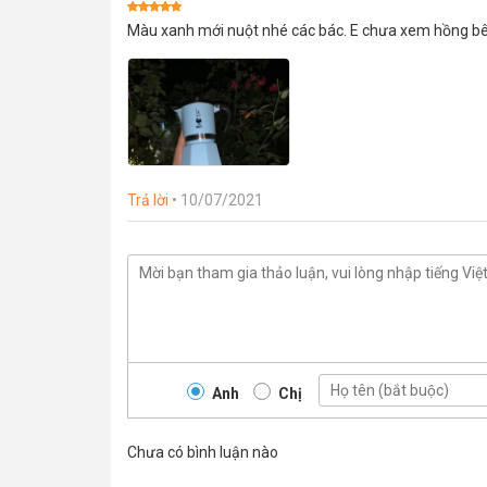
Được xếp
Màu xanh mới nuột nhé các bác. E chưa xem hồng b
hạng
5
5
sao
Trả lời
•
10/07/2021
Anh
Chị
Chưa có bình luận nào