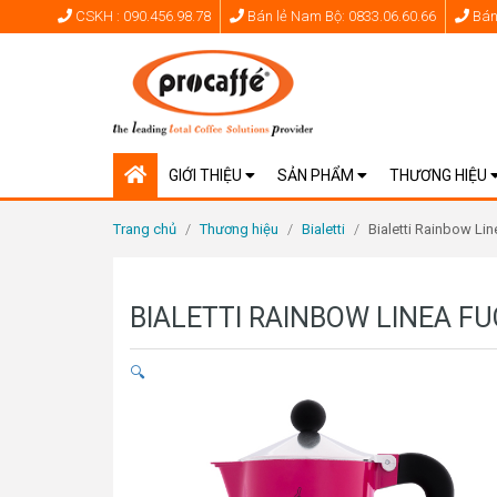
CSKH : 090.456.98.78
Bán lẻ Nam Bộ: 0833.06.60.66
Bán 
GIỚI THIỆU
SẢN PHẨM
THƯƠNG HIỆU
Trang chủ
/
Thương hiệu
/
Bialetti
/
Bialetti Rainbow Lin
BIALETTI RAINBOW LINEA FU
🔍