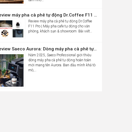
Review máy pha cà phê tự động Dr.Coffee F11 Pro| Máy pha cafe tự động cho văn phòng, khách sạn & showroom
Review máy pha cà phê tự động Dr.Coffee
F11 Pro | Máy pha cafe tự động cho văn
phòng, khách sạn & showroom Bài viết…
Review Saeco Aurora: Dòng máy pha cà phê tự động văn phòng mới của Saeco có gì đáng chú ý?
Năm 2025, Saeco Professional giới thiệu
dòng máy pha cà phê tự động hoàn toàn
mới mang tên Aurora. Ban đầu mình khá tò
mò,…