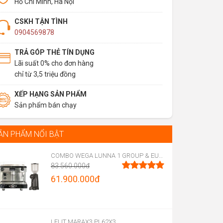
Hồ Chí Minh, Hà Nội
CSKH TẬN TÌNH
0904569878
TRẢ GÓP THẺ TÍN DỤNG
Lãi suất 0% cho đơn hàng
chỉ từ 3,5 triệu đồng
XẾP HẠNG SẢN PHẨM
Sản phẩm bán chạy
ẢN PHẨM NỔI BẬT
COMBO WEGA LUNNA 1 GROUP & EUREKA FIRENZE 75
83.560.000
đ
Original
61.900.000
đ
Được xếp
hạng
5.00
price
Current
5 sao
was:
price
83.560.000đ.
is:
LELIT MARAX3 PL62X3