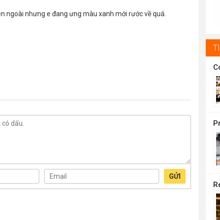
t
ên ngoài nhưng e đang ưng màu xanh mới rước về quá.
1
T
GỬI