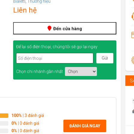
ratings
Bialetti
,
Thương hiệu
Liên hệ
Đến cửa hàng
Để lại số điện thoại, chúng tôi sẽ gọi lại ngay
Chọn chi nhánh gần nhất
S
100%
| 3 đánh giá
0%
| 0 đánh giá
ĐÁNH GIÁ NGAY
0%
| 0 đánh giá