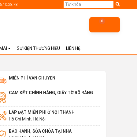
6.10.28.78
0
 MÃI
SỰ KIỆN THƯƠNG HIỆU
LIÊN HỆ
MIỄN PHÍ VẬN CHUYỂN
CAM KẾT CHÍNH HÃNG, GIẤY TỜ RÕ RÀNG
LẮP ĐẶT MIỄN PHÍ Ở NỘI THÀNH
Hồ Chí Minh, Hà Nội
BẢO HÀNH, SỬA CHỬA TẠI NHÀ