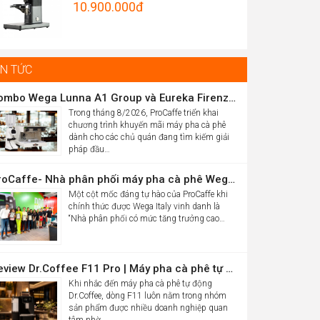
Original
10.900.000
đ
Được xếp
hrough
hạng
5.00
price
Current
5 sao
5.012.000đ
was:
price
16.986.000đ.
is:
IN TỨC
10.900.000đ.
Combo Wega Lunna A1 Group và Eureka Firenze 75 chỉ 61,9 triệu
Trong tháng 8/2026, ProCaffe triển khai
chương trình khuyến mãi máy pha cà phê
dành cho các chủ quán đang tìm kiếm giải
pháp đầu…
ProCaffe- Nhà phân phối máy pha cà phê Wega có mức tăng trưởng cao nhất thế giới
Một cột mốc đáng tự hào của ProCaffe khi
chính thức được Wega Italy vinh danh là
“Nhà phân phối có mức tăng trưởng cao…
Review Dr.Coffee F11 Pro | Máy pha cà phê tự động cho văn phòng
Khi nhắc đến máy pha cà phê tự động
Dr.Coffee, dòng F11 luôn nằm trong nhóm
sản phẩm được nhiều doanh nghiệp quan
tâm nhờ…