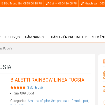
lẻ Bắc Trung Bộ: 0898.00.18.78
Đại lý: 0904.86.08.78
Khách sạn: 093
DỊCH VỤ
CẨM NANG
THÀNH VIÊN PROCAFFE
KHUYẾN
ea Fucsia
CSIA
BIALETTI RAINBOW LINEA FUCSIA
(
3
đánh giá)
Rated
3
5.00
Giá: 899.00dđ
out of 5
based on
Categories:
Ấm pha cà phê
,
Ấm pha cà phê moka pot
,
customer