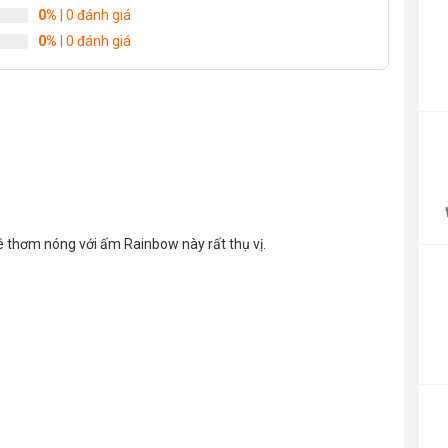
0%
| 0 đánh giá
0%
| 0 đánh giá
P
r
4
t
4
 thơm nóng với ấm Rainbow này rất thụ vị.
P
r
1