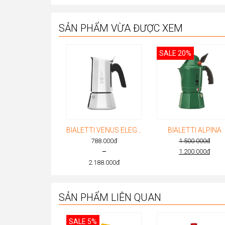
SẢN PHẨM VỪA ĐƯỢC XEM
SALE 20%
BIALETTI VENUS ELEGANCE
BIALETTI ALPINA
788.000
đ
1.500.000
đ
Original
–
1.200.000
đ
Current
price
2.188.000
đ
Price
price
was:
range:
is:
1.500.000
788.000đ
1.200.000
SẢN PHẨM LIÊN QUAN
through
2.188.000đ
SALE 5%