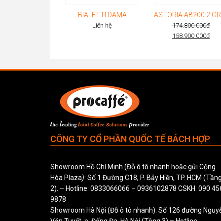
BIALETTI DAMA
Liên hệ
174.800.000
đ
Original
158.900.000
đ
Current
price
price
was:
is:
174.800.0
158.900.0
CÔNG TY CỔ PHẦN QUỐC TẾ BÁCH HỢP
Showroom Hồ Chí Minh (Đỗ ô tô nhanh hoặc gửi Cộng
Hòa Plaza
)
: Số 1 Đường C18, P. Bảy Hiền, TP. HCM (Tần
2). – Hotline:
0833066066
–
0936102878
CSKH:
090 45
9878
Showroom Hà Nội (Đỗ ô tô nhanh): Số 126 đường Nguy