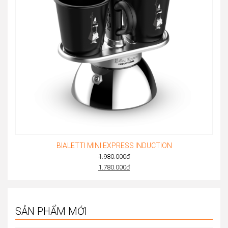
BIALETTI MINI EXPRESS INDUCTION
1.980.000
đ
Original
1.780.000
đ
Current
price
price
was:
is:
1.980.000đ.
SẢN PHẨM MỚI
1.780.000đ.