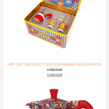
HỘP QUÀ TẶNG BIALETTI DOLCE&GABBANA MOKA EXPRESS
5.588.000
đ
Original
5.308.000
đ
Current
price
price
was:
is:
5.588.000đ.
5.308.000đ.