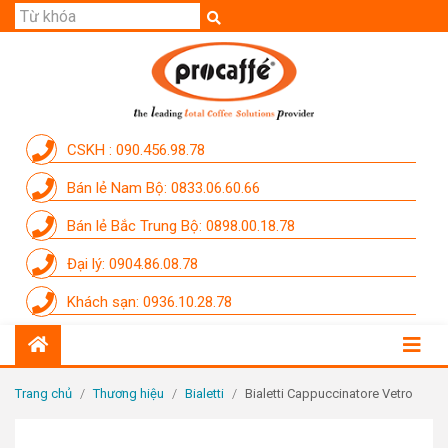
GIỚI THIỆU
SẢN PHẨM
THƯƠNG HIỆU
CSKH : 090.456.98.78
DỊCH VỤ
Bán lẻ Nam Bộ: 0833.06.60.66
CẨM NANG
Bán lẻ Bắc Trung Bộ: 0898.00.18.78
THÀNH VIÊN PROCAFFE
Đại lý: 0904.86.08.78
KHUYẾN MÃI
Khách sạn: 0936.10.28.78
SỰ KIỆN THƯƠNG HIỆU
LIÊN HỆ
Trang chủ
/
Thương hiệu
/
Bialetti
/
Bialetti Cappuccinatore Vetro