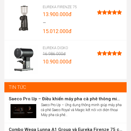
EUREKA FIRENZE 75
13.900.000
đ
Được xếp
–
hạng
4.96
15.012.000
đ
5 sao
Price
range:
EUREKA DISKO
16.986.000
đ
13.900.000đ
Original
10.900.000
đ
Được xếp
through
hạng
5.00
price
Current
5 sao
15.012.000đ
was:
price
16.986.000đ.
is:
TIN TỨC
10.900.000đ.
Saeco Pro.Up – Điều khiển máy pha cà phê thông minh Saeco Royal & Magic bằng điện thoại
Saeco Pro.Up – Ứng dụng thông minh giúp máy pha
cà phê Saeco Royal và Magic kết nối với điện thoại
Máy pha cà phê…
Combo Wega Lunna A1 Group và Eureka Firenze 75 chỉ 61,9 triệu