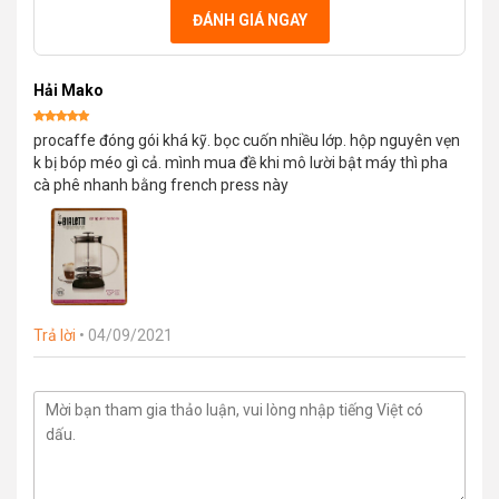
ĐÁNH GIÁ NGAY
Hải Mako
Được xếp
procaffe đóng gói khá kỹ. bọc cuốn nhiều lớp. hộp nguyên vẹn
hạng
5
5
sao
k bị bóp méo gì cả. mình mua đề khi mô lười bật máy thì pha
cà phê nhanh bằng french press này
Trả lời
•
04/09/2021