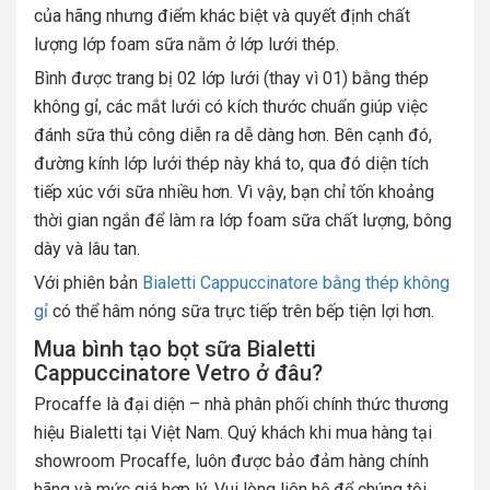
của hãng nhưng điểm khác biệt và quyết định chất
lượng lớp foam sữa nằm ở lớp lưới thép.
Bình được trang bị 02 lớp lưới (thay vì 01) bằng thép
không gỉ, các mắt lưới có kích thước chuẩn giúp việc
đánh sữa thủ công diễn ra dễ dàng hơn. Bên cạnh đó,
đường kính lớp lưới thép này khá to, qua đó diện tích
tiếp xúc với sữa nhiều hơn. Vì vậy, bạn chỉ tốn khoảng
thời gian ngắn để làm ra lớp foam sữa chất lượng, bông
dày và lâu tan.
Với phiên bản
Bialetti Cappuccinatore bằng thép không
gỉ
có thể hâm nóng sữa trực tiếp trên bếp tiện lợi hơn.
Mua bình tạo bọt sữa Bialetti
Cappuccinatore Vetro ở đâu?
Procaffe là đại diện – nhà phân phối chính thức thương
hiệu Bialetti tại Việt Nam. Quý khách khi mua hàng tại
showroom Procaffe, luôn được bảo đảm hàng chính
hãng và mức giá hợp lý. Vui lòng liên hệ để chúng tôi