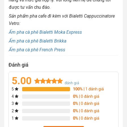
được tư vấn chu đáo.
Sản phẩm pha cafe đi kèm với Bialetti Cappuccinatore
Vetro:
Ấm pha cà phê Bialetti Moka Express
Ấm pha cà phê Bialetti Brikka
Ấm pha cà phê French Press
Đánh giá
5.00
đánh giá
5
100%
| 1 đánh giá
Rated
1
5.00
out of 5
4
0%
| 0 đánh giá
based on
3
0%
| 0 đánh giá
customer
2
0%
| 0 đánh giá
rating
1
0%
| 0 đánh giá