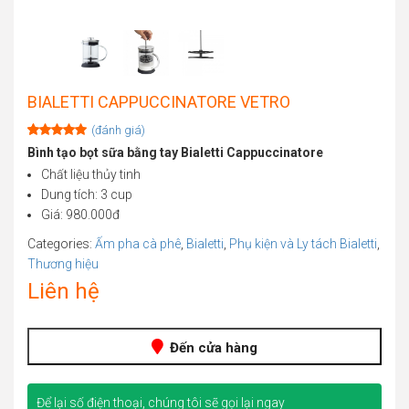
BIALETTI CAPPUCCINATORE VETRO
(đánh giá)
Rated
1
5.00
Bình tạo bọt sữa bằng tay Bialetti Cappuccinatore
out of 5
Chất liệu thủy tinh
based on
customer
Dung tích: 3 cup
rating
Giá: 980.000đ
Categories:
Ấm pha cà phê
,
Bialetti
,
Phụ kiện và Ly tách Bialetti
,
Thương hiệu
Liên hệ
Đến cửa hàng
Để lại số điện thoại, chúng tôi sẽ gọi lại ngay