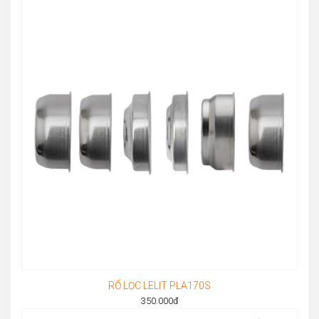
RỔ LỌC LELIT PLA170S
350.000
đ