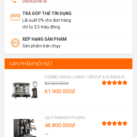
0904569878
TRẢ GÓP THẺ TÍN DỤNG
Lãi suất 0% cho đơn hàng
chỉ từ 3,5 triệu đồng
XẾP HẠNG SẢN PHẨM
Sản phẩm bán chạy
SẢN PHẨM NỔI BẬT
COMBO WEGA LUNNA 1 GROUP & EUREKA FIRENZE 75
83.560.000
đ
Original
61.900.000
đ
Được xếp
hạng
5.00
price
Current
5 sao
was:
price
83.560.000đ.
is:
LELIT MARAX3 PL62X3
46.800.000
đ
61.900.000đ.
Được xếp
–