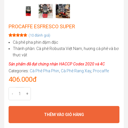
PROCAFFE ESFRESCO SUPER
(
10
đánh giá)
Rated
10
5.00
Cà phê pha phin đậm đặc
out of 5
Thành phần: Cà phê Robusta Việt Nam, hương cà phê và bơ
based on
customer
thực vật
ratings
Sản phẩm đã đạt chứng nhận HACCP Codex 2020 và 4C
Categories:
Cà Phê Pha Phin
,
Cà Phê Rang Xay
,
Procaffe
406.000
đ
-
+
THÊM VÀO GIỎ HÀNG