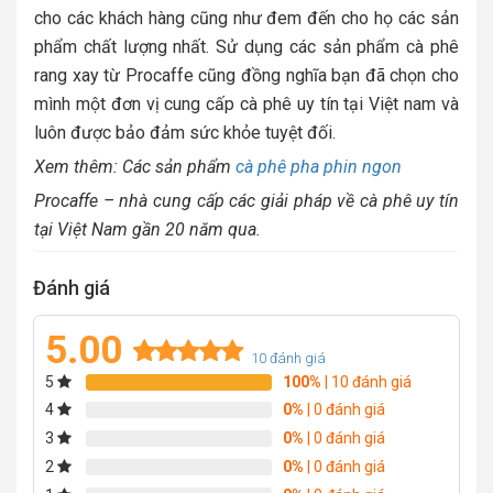
cho các khách hàng cũng như đem đến cho họ các sản
phẩm chất lượng nhất. Sử dụng các sản phẩm cà phê
rang xay từ Procaffe cũng đồng nghĩa bạn đã chọn cho
mình một đơn vị cung cấp cà phê uy tín tại Việt nam và
luôn được bảo đảm sức khỏe tuyệt đối.
Xem thêm: Các sản phẩm
cà phê pha phin ngon
Procaffe – nhà cung cấp các giải pháp về cà phê uy tín
tại Việt Nam gần 20 năm qua.
Đánh giá
5.00
10
đánh giá
5
100%
| 10 đánh giá
Rated
10
5.00
out of 5
4
0%
| 0 đánh giá
based on
3
0%
| 0 đánh giá
customer
2
0%
| 0 đánh giá
ratings