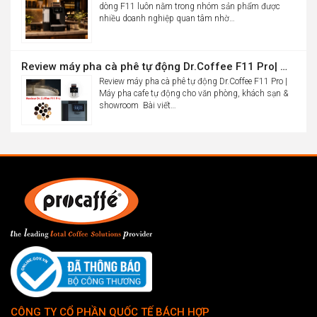
dòng F11 luôn nằm trong nhóm sản phẩm được
nhiều doanh nghiệp quan tâm nhờ…
Review máy pha cà phê tự động Dr.Coffee F11 Pro| Máy pha cafe tự động cho văn phòng, khách sạn & showroom
Review máy pha cà phê tự động Dr.Coffee F11 Pro |
Máy pha cafe tự động cho văn phòng, khách sạn &
showroom Bài viết…
CÔNG TY CỔ PHẦN QUỐC TẾ BÁCH HỢP