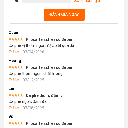
1
0%
| 0 đánh giá
ĐÁNH GIÁ NGAY
Quân
Procaffe Esfresco Super
Được xếp
Cà phê vị thơm ngon, đặc biệt quá đã
hạng
5
5
sao
Trả lời
•
03/04/2026
Hoàng
Procaffe Esfresco Super
Được xếp
Cà phê thơm ngon, chất lượng
hạng
5
5
sao
Trả lời
•
03/12/2025
Linh
Cà phê thơm, đậm vị
Được xếp
Cà phê ngon, đậm đà
hạng
5
5
sao
Trả lời
•
07/06/2025
Vũ
Procaffe Esfresco Super
Được xếp