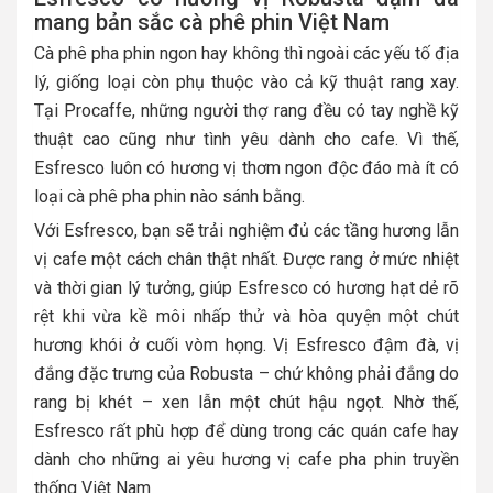
mang bản sắc cà phê phin Việt Nam
Cà phê pha phin ngon hay không thì ngoài các yếu tố địa
lý, giống loại còn phụ thuộc vào cả kỹ thuật rang xay.
Tại Procaffe, những người thợ rang đều có tay nghề kỹ
thuật cao cũng như tình yêu dành cho cafe. Vì thế,
Esfresco luôn có hương vị thơm ngon độc đáo mà ít có
loại cà phê pha phin nào sánh bằng.
Với Esfresco, bạn sẽ trải nghiệm đủ các tầng hương lẫn
vị cafe một cách chân thật nhất. Được rang ở mức nhiệt
và thời gian lý tưởng, giúp Esfresco có hương hạt dẻ rõ
rệt khi vừa kề môi nhấp thử và hòa quyện một chút
hương khói ở cuối vòm họng. Vị Esfresco đậm đà, vị
đắng đặc trưng của Robusta – chứ không phải đắng do
rang bị khét – xen lẫn một chút hậu ngọt. Nhờ thế,
Esfresco rất phù hợp để dùng trong các quán cafe hay
dành cho những ai yêu hương vị cafe pha phin truyền
thống Việt Nam