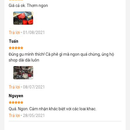
Được xếp
Giá cả ok. Thơm ngon
hạng
5
5
sao
Trả lời
•
01/08/2021
Tuấn
Được xếp
Đúng gu mình thích! Cà phê gì mà ngon quá chừng, ủng hộ
hạng
5
5
sao
shop dài dài luôn
Trả lời
•
08/07/2021
Nguyen
Được xếp
Quá. Ngon. Cảm nhận khác biệt với các loai khac.
hạng
5
5
sao
Trả lời
•
28/05/2021