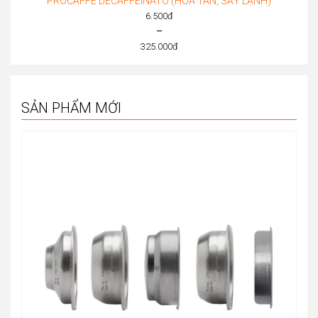
PROCAFFE DECAFFEINATO (HÒA TAN, SẤY LẠNH)
6.500
đ
–
325.000
đ
Price
range:
6.500đ
SẢN PHẨM MỚI
through
325.000đ