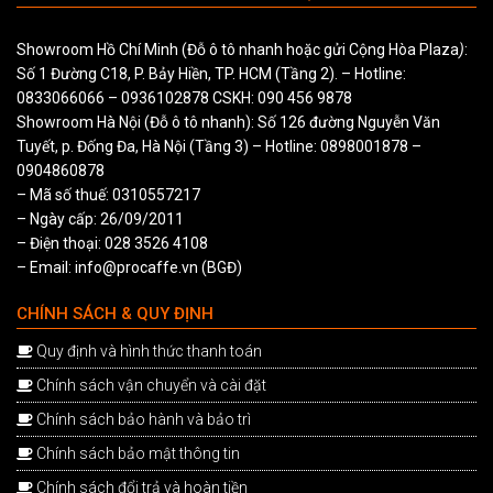
Showroom Hồ Chí Minh (Đỗ ô tô nhanh hoặc gửi Cộng Hòa Plaza
)
:
Số 1 Đường C18, P. Bảy Hiền, TP. HCM (Tầng 2). – Hotline:
0833066066
–
0936102878
CSKH:
090 456 9878
Showroom Hà Nội (Đỗ ô tô nhanh): Số 126 đường Nguyễn Văn
Tuyết, p. Đống Đa, Hà Nội (Tầng 3) – Hotline:
0898001878
–
0904860878
– Mã số thuế: 0310557217
– Ngày cấp: 26/09/2011
– Điện thoại: 028 3526 4108
– Email: info@procaffe.vn (BGĐ)
CHÍNH SÁCH & QUY ĐỊNH
Quy định và hình thức thanh toán
Chính sách vận chuyển và cài đặt
Chính sách bảo hành và bảo trì
Chính sách bảo mật thông tin
Chính sách đổi trả và hoàn tiền