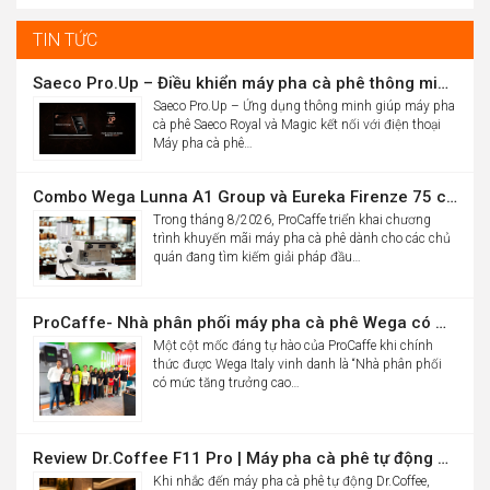
was:
price
16.986.000đ.
is:
TIN TỨC
10.900.000đ.
Saeco Pro.Up – Điều khiển máy pha cà phê thông minh Saeco Royal & Magic bằng điện thoại
Saeco Pro.Up – Ứng dụng thông minh giúp máy pha
cà phê Saeco Royal và Magic kết nối với điện thoại
Máy pha cà phê…
Combo Wega Lunna A1 Group và Eureka Firenze 75 chỉ 61,9 triệu
Trong tháng 8/2026, ProCaffe triển khai chương
trình khuyến mãi máy pha cà phê dành cho các chủ
quán đang tìm kiếm giải pháp đầu…
ProCaffe- Nhà phân phối máy pha cà phê Wega có mức tăng trưởng cao nhất thế giới
Một cột mốc đáng tự hào của ProCaffe khi chính
thức được Wega Italy vinh danh là “Nhà phân phối
có mức tăng trưởng cao…
Review Dr.Coffee F11 Pro | Máy pha cà phê tự động cho văn phòng
Khi nhắc đến máy pha cà phê tự động Dr.Coffee,