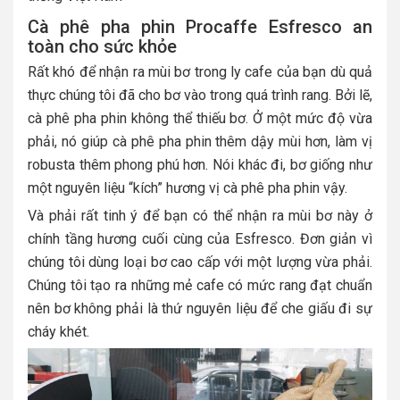
Cà phê pha phin Procaffe Esfresco an
toàn cho sức khỏe
Rất khó để nhận ra mùi bơ trong ly cafe của bạn dù quả
thực chúng tôi đã cho bơ vào trong quá trình rang. Bởi lẽ,
cà phê pha phin không thể thiếu bơ. Ở một mức độ vừa
phải, nó giúp cà phê pha phin thêm dậy mùi hơn, làm vị
robusta thêm phong phú hơn. Nói khác đi, bơ giống như
một nguyên liệu “kích” hương vị cà phê pha phin vậy.
Và phải rất tinh ý để bạn có thể nhận ra mùi bơ này ở
chính tầng hương cuối cùng của Esfresco. Đơn giản vì
chúng tôi dùng loại bơ cao cấp với một lượng vừa phải.
Chúng tôi tạo ra những mẻ cafe có mức rang đạt chuẩn
nên bơ không phải là thứ nguyên liệu để che giấu đi sự
cháy khét.