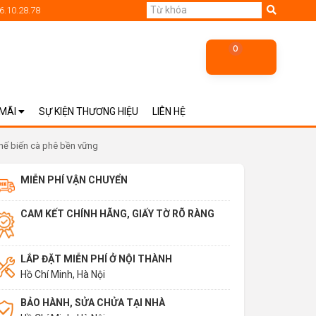
6.10.28.78
0
 MÃI
SỰ KIỆN THƯƠNG HIỆU
LIÊN HỆ
chế biến cà phê bền vững
MIỄN PHÍ VẬN CHUYỂN
CAM KẾT CHÍNH HÃNG, GIẤY TỜ RÕ RÀNG
LẮP ĐẶT MIỄN PHÍ Ở NỘI THÀNH
Hồ Chí Minh, Hà Nội
BẢO HÀNH, SỬA CHỬA TẠI NHÀ