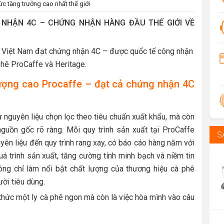
 tăng trưởng cao nhất thế giới
 NHẬN 4C – CHỨNG NHẬN HÀNG ĐẦU THẾ GIỚI VỀ
ại Việt Nam đạt chứng nhận 4C – được quốc tế công nhận
phê ProCaffe và Heritage.
ượng cao Procaffe – đạt cả chứng nhận 4C
 nguyên liệu chọn lọc theo tiêu chuẩn xuất khẩu, mà còn
guồn gốc rõ ràng. Mỗi quy trình sản xuất tại ProCaffe
S
yên liệu đến quy trình rang xay, có báo cáo hàng năm với
uá trình sản xuất, tăng cường tính minh bạch và niềm tin
ông chỉ làm nổi bật chất lượng của thương hiệu cà phê
ời tiêu dùng.
thức một ly cà phê ngon mà còn là việc hòa mình vào câu