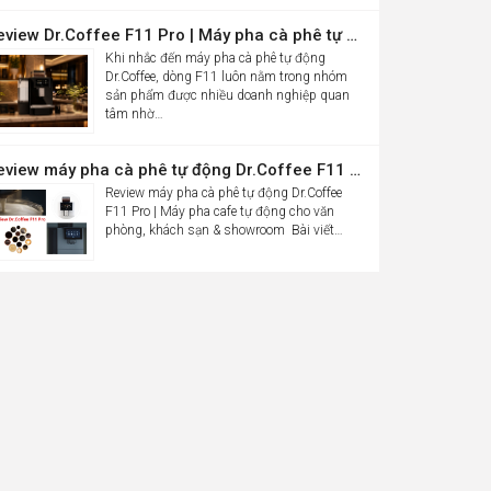
Review Dr.Coffee F11 Pro | Máy pha cà phê tự động cho văn phòng
Khi nhắc đến máy pha cà phê tự động
Dr.Coffee, dòng F11 luôn nằm trong nhóm
sản phẩm được nhiều doanh nghiệp quan
tâm nhờ…
Review máy pha cà phê tự động Dr.Coffee F11 Pro| Máy pha cafe tự động cho văn phòng, khách sạn & showroom
Review máy pha cà phê tự động Dr.Coffee
F11 Pro | Máy pha cafe tự động cho văn
phòng, khách sạn & showroom Bài viết…