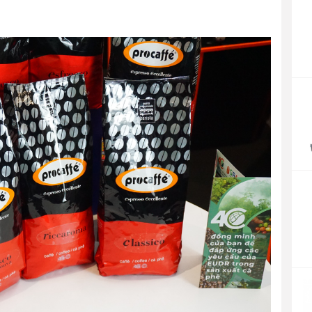
P
r
4
t
4
P
r
1