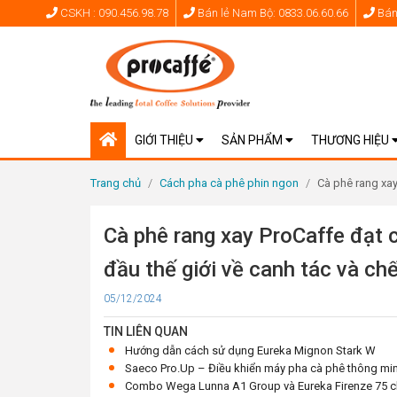
CSKH : 090.456.98.78
Bán lẻ Nam Bộ: 0833.06.60.66
Bán 
GIỚI THIỆU
SẢN PHẨM
THƯƠNG HIỆU
Trang chủ
/
Cách pha cà phê phin ngon
/
Cà phê rang xay
Cà phê rang xay ProCaffe đạt
đầu thế giới về canh tác và ch
Cập
05/12/2024
nhật
TIN LIÊN QUAN
Hướng dẫn cách sử dụng Eureka Mignon Stark W
Saeco Pro.Up – Điều khiển máy pha cà phê thông mi
Combo Wega Lunna A1 Group và Eureka Firenze 75 chỉ