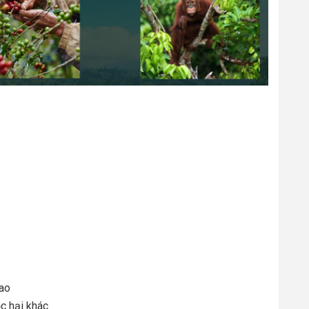
cao
c hại khác