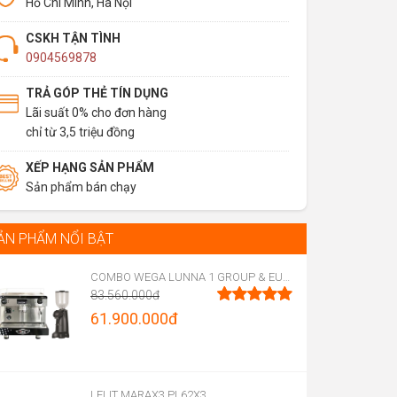
Hồ Chí Minh, Hà Nội
CSKH TẬN TÌNH
0904569878
TRẢ GÓP THẺ TÍN DỤNG
Lãi suất 0% cho đơn hàng
chỉ từ 3,5 triệu đồng
XẾP HẠNG SẢN PHẨM
Sản phẩm bán chạy
ẢN PHẨM NỔI BẬT
COMBO WEGA LUNNA 1 GROUP & EUREKA FIRENZE 75
83.560.000
đ
Original
61.900.000
đ
Được xếp
hạng
5.00
price
Current
5 sao
was:
price
83.560.000đ.
is:
LELIT MARAX3 PL62X3