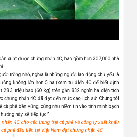
sản xuất được chứng nhận 4C, bao gồm hơn 307,000 nhà
i.
ười trồng nhỏ, nghĩa là những người lao động chủ yếu là
thường không lớn hơn 5 ha (xem từ điển 4C để biết định
 28.3 triệu bao (60 kg) trên gần 832 nghìn ha diện tích
c chứng nhận 4C đã đạt đến mức cao lịch sử. Chúng tôi
về cà phê bền vững, cũng như niềm tin vào tính minh bạch
 hướng này sẽ tiếp tục.”
hận 4C cho các trang trại cà phê và công ty xuất khẩu
 cà phê đầu tiên tại Việt Nam đạt chứng nhận 4C