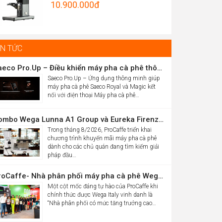
Original
10.900.000
đ
Được xếp
hrough
hạng
5.00
price
Current
5 sao
5.012.000đ
was:
price
16.986.000đ.
is:
IN TỨC
10.900.000đ.
Saeco Pro.Up – Điều khiển máy pha cà phê thông minh Saeco Royal & Magic bằng điện thoại
Saeco Pro.Up – Ứng dụng thông minh giúp
máy pha cà phê Saeco Royal và Magic kết
nối với điện thoại Máy pha cà phê…
Combo Wega Lunna A1 Group và Eureka Firenze 75 chỉ 61,9 triệu
Trong tháng 8/2026, ProCaffe triển khai
chương trình khuyến mãi máy pha cà phê
dành cho các chủ quán đang tìm kiếm giải
pháp đầu…
ProCaffe- Nhà phân phối máy pha cà phê Wega có mức tăng trưởng cao nhất thế giới
Một cột mốc đáng tự hào của ProCaffe khi
chính thức được Wega Italy vinh danh là
“Nhà phân phối có mức tăng trưởng cao…