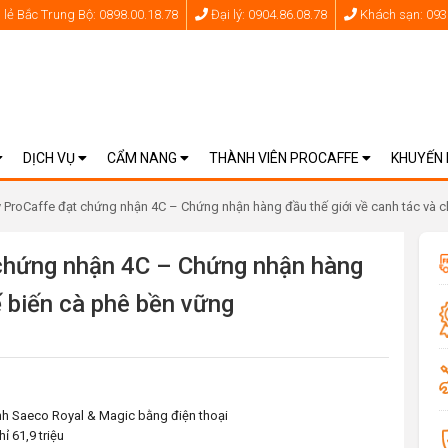
lẻ Bắc Trung Bộ: 0898.00.18.78
Đại lý: 0904.86.08.78
Khách sạn: 093
DỊCH VỤ
CẨM NANG
THÀNH VIÊN PROCAFFE
KHUYẾN
 ProCaffe đạt chứng nhận 4C – Chứng nhận hàng đầu thế giới về canh tác và 
 chứng nhận 4C – Chứng nhận hàng
ế biến cà phê bền vững
nh Saeco Royal & Magic bằng điện thoại
 61,9 triệu