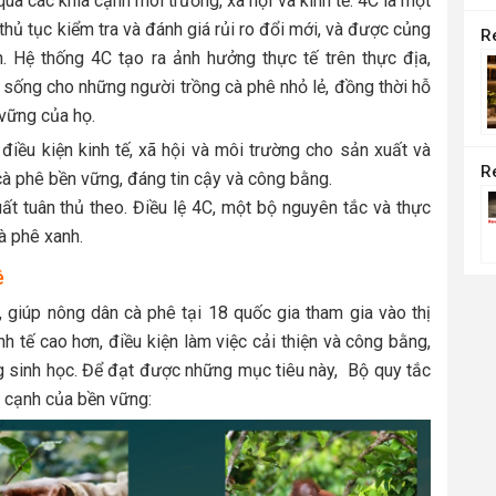
a các khía cạnh môi trường, xã hội và kinh tế. 4C là một
hủ tục kiểm tra và đánh giá rủi ro đổi mới, và được củng
. Hệ thống 4C tạo ra ảnh hưởng thực tế trên thực địa,
c sống cho những người trồng cà phê nhỏ lẻ, đồng thời hỗ
 vững của họ.
điều kiện kinh tế, xã hội và môi trường cho sản xuất và
cà phê bền vững, đáng tin cậy và công bằng.
 tuân thủ theo. Điều lệ 4C, một bộ nguyên tắc và thực
à phê xanh.
ê
, giúp nông dân cà phê tại 18 quốc gia tham gia vào thị
h tế cao hơn, điều kiện làm việc cải thiện và công bằng,
g sinh học. Để đạt được những mục tiêu này, Bộ quy tắc
a cạnh của bền vững: