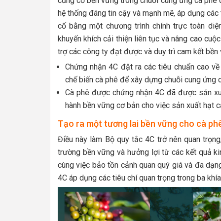
củng cố bền vững trong chuỗi cung ứng cà phê qu
hệ thống đáng tin cậy và mạnh mẽ, áp dụng các t
cố bằng một chương trình chính trực toàn diện
khuyến khích cải thiện liên tục và nâng cao cuộ
trợ các công ty đạt được và duy trì cam kết bền
Chứng nhận 4C đặt ra các tiêu chuẩn cao về 
chế biến cà phê để xây dựng chuỗi cung ứng 
Cà phê được chứng nhận 4C đã được sản xuất
hành bền vững cơ bản cho việc sản xuất hạt c
Tạo ra một tương lai bền vững cho cà ph
Điều này làm Bộ quy tắc 4C trở nên quan trọng
trường bền vững và hưởng lợi từ các kết quả kin
cùng việc bảo tồn cảnh quan quý giá và đa dạn
4C áp dụng các tiêu chí quan trọng trong ba khí