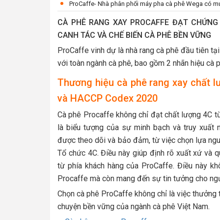
ProCaffe- Nhà phân phối máy pha cà phê Wega có mức
CÀ PHÊ RANG XAY PROCAFFE ĐẠT CHỨNG
CANH TÁC VÀ CHẾ BIẾN CÀ PHÊ BỀN VỮNG
ProCaffe vinh dự là nhà rang cà phê đầu tiên t
với toàn ngành cà phê, bao gồm 2 nhãn hiệu cà 
Thương hiệu
cà phê rang xay
chất l
và HACCP Codex 2020
Cà phê Procaffe không chỉ đạt chất lượng 4C từ
là biểu tượng của sự minh bạch và truy xuất n
được theo dõi và bảo đảm, từ việc chọn lựa ngu
Tổ chức 4C. Điều này giúp định rõ xuất xứ và q
từ phía khách hàng của ProCaffe. Điều này kh
Procaffe mà còn mang đến sự tin tưởng cho ngư
Chọn cà phê ProCaffe không chỉ là việc thưởng 
chuyện bền vững của ngành cà phê Việt Nam.