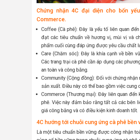
Chứng nhận 4C đại diện cho bốn yếu
Commerce.
Coffee (Cà phê): Đây là yếu tố liên quan đế
đạt các tiêu chuẩn về hương vị, mùi vị và 
phẩm cuối cùng đáp ứng được yêu cầu chất l
Care (Chăm sóc): Đây là khía cạnh về bền v
Các trang trại cà phê cần áp dụng các phươn
an toàn và công bằng.
Community (Cộng đồng): Đối với chứng nhận n
sản xuất. Điều này có thể bao gồm việc cung cấ
Commerce (Thương mại): Đây liên quan đến k
phê. Việc này đảm bảo rằng tất cả các bên l
giá công bằng và có điều kiện kinh doanh tốt.
4C hướng tới chuỗi cung ứng cà phê bền 
Là một tiêu chuẩn bền vững được công nhận toà