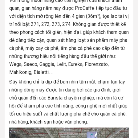
Với mong muốn nâng cao trải nghiệm của khách tham
quan, gian hàng năm nay được ProCaffe tiếp tục đầu tư
với diện tích mở rộng lên đến 4 gian (36m²), tọa lạc tại vị
trí nổi bật 271, 272, 273, 274. Không gian được thiết kế
theo phong cách tối giản, hiện đại, giúp khách tham quan
dễ dàng tiếp cận, quan sát hàng loạt sản phẩm máy pha
cà phê, máy xay cà phê, ấm pha cà phê cao cấp đến từ
những thương hiệu nổi tiếng hàng đầu thế giới như:
Wega, Saeco, Gaggia, Lelit, Eureka, Fiorenzato,
Mahlkonig, Bialetti,…
Đây không chỉ là dịp để bạn nhìn tận mắt, chạm tận tay
những dòng máy được tin dùng bởi các gia đình, giới
chủ quán đến các Barista chuyên nghiệp; mà còn là cơ
hội để khám phá các tính năng, công nghệ mới nhất giúp
tối ưu hiệu suất và chất lượng pha chế cho quán cà phê,
nhà hàng, khách sạn hoặc văn phòng.