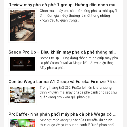
10.900.000đ.
Review máy pha cà phê 1 group: Hướng dẫn chọn mua máy pha cà phê chuyên nghiệp phù hợp cho quán
Chọn mua máy pha cà phê không phải là một quyết
định đơn giản. Đây thường là một trong những
khoản đầu tư quan trọng…
Saeco Pro.Up – Điều khiển máy pha cà phê thông minh Saeco Royal & Magic bằng điện thoại
Saeco Pro.Up – Ứng dụng thông minh giúp máy pha
cà phê Saeco Royal và Magic kết nối với điện thoại
Máy pha cà phê…
Combo Wega Lunna A1 Group và Eureka Firenze 75 chỉ 61,9 triệu
Trong tháng 8/2026, ProCaffe triển khai chương
trình khuyến mãi máy pha cà phê dành cho các chủ
quán đang tìm kiếm giải pháp đầu…
ProCaffe- Nhà phân phối máy pha cà phê Wega có mức tăng trưởng cao nhất thế giới
Một cột mốc đáng tự hào của ProCaffe khi chính
thức được Wega Italy vinh danh là “Nhà phân phối