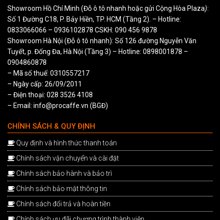
Showroom Hồ Chí Minh (Đỗ ô tô nhanh hoặc gửi Cộng Hòa Plaza
)
:
Số 1 Đường C18, P. Bảy Hiền, TP. HCM (Tầng 2). – Hotline:
0833066066
–
0936102878
CSKH:
090 456 9878
Showroom Hà Nội (Đỗ ô tô nhanh): Số 126 đường Nguyễn Văn
Tuyết, p. Đống Đa, Hà Nội (Tầng 3) – Hotline:
0898001878
–
0904860878
– Mã số thuế: 0310557217
– Ngày cấp: 26/09/2011
– Điện thoại: 028 3526 4108
– Email: info@procaffe.vn (BGĐ)
CHÍNH SÁCH & QUY ĐỊNH
Quy định và hình thức thanh toán
Chính sách vận chuyển và cài đặt
Chính sách bảo hành và bảo trì
Chính sách bảo mật thông tin
Chính sách đổi trả và hoàn tiền
Chính sách ưu đãi chương trình thành viên