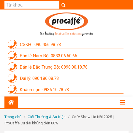
GIỚI THIỆU
SẢN PHẨM
THƯƠNG HIỆU
CSKH : 090.456.98.78
DỊCH VỤ
Bán lẻ Nam Bộ: 0833.06.60.66
CẨM NANG
Bán lẻ Bắc Trung Bộ: 0898.00.18.78
THÀNH VIÊN PROCAFFE
Đại lý: 0904.86.08.78
KHUYẾN MÃI
Khách sạn: 0936.10.28.78
SỰ KIỆN THƯƠNG HIỆU
LIÊN HỆ
Trang chủ
/
Giải Thưởng & Sự Kiện
/
Cafe Show Hà Nội 2025 |
ProCaffe ưu đãi khủng đến 80%