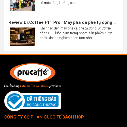
có mức tăng trưởng cao…
Review Dr.Coffee F11 Pro | Máy pha cà phê tự động cho văn phòng
Khi nhắc đến máy pha cà phê tự động Dr.Coffee,
dòng F11 luôn nằm trong nhóm sản phẩm được
nhiều doanh nghiệp quan tâm nhờ…
CÔNG TY CỔ PHẦN QUỐC TẾ BÁCH HỢP