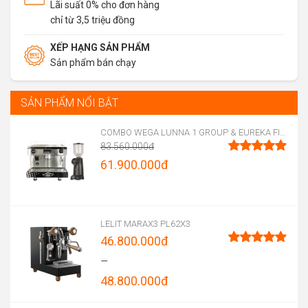
Lãi suất 0% cho đơn hàng
chỉ từ 3,5 triệu đồng
XẾP HẠNG SẢN PHẨM
Sản phẩm bán chạy
SẢN PHẨM NỔI BẬT
COMBO WEGA LUNNA 1 GROUP & EUREKA FIRENZE 75
83.560.000
đ
Original
61.900.000
đ
Được xếp
hạng
5.00
price
Current
5 sao
was:
price
83.560.000đ.
is:
LELIT MARAX3 PL62X3
46.800.000
đ
61.900.000đ.
Được xếp
–
hạng
5.00
48.800.000
đ
5 sao
Price