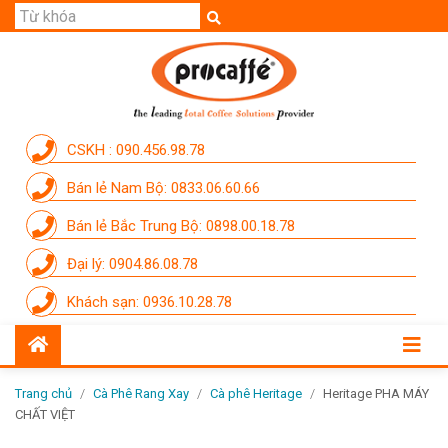
GIỚI THIỆU
SẢN PHẨM
THƯƠNG HIỆU
CSKH : 090.456.98.78
DỊCH VỤ
Bán lẻ Nam Bộ: 0833.06.60.66
CẨM NANG
Bán lẻ Bắc Trung Bộ: 0898.00.18.78
THÀNH VIÊN PROCAFFE
Đại lý: 0904.86.08.78
KHUYẾN MÃI
Khách sạn: 0936.10.28.78
SỰ KIỆN THƯƠNG HIỆU
LIÊN HỆ
Trang chủ
/
Cà Phê Rang Xay
/
Cà phê Heritage
/
Heritage PHA MÁY
CHẤT VIỆT