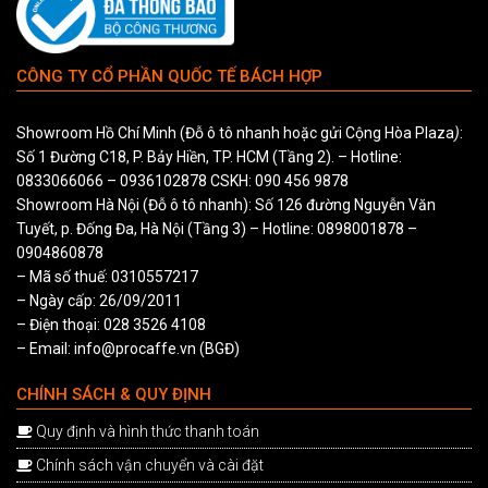
CÔNG TY CỔ PHẦN QUỐC TẾ BÁCH HỢP
Showroom Hồ Chí Minh (Đỗ ô tô nhanh hoặc gửi Cộng Hòa Plaza
)
:
Số 1 Đường C18, P. Bảy Hiền, TP. HCM (Tầng 2). – Hotline:
0833066066
–
0936102878
CSKH:
090 456 9878
Showroom Hà Nội (Đỗ ô tô nhanh): Số 126 đường Nguyễn Văn
Tuyết, p. Đống Đa, Hà Nội (Tầng 3) – Hotline:
0898001878
–
0904860878
– Mã số thuế: 0310557217
– Ngày cấp: 26/09/2011
– Điện thoại: 028 3526 4108
– Email: info@procaffe.vn (BGĐ)
CHÍNH SÁCH & QUY ĐỊNH
Quy định và hình thức thanh toán
Chính sách vận chuyển và cài đặt