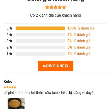
Được xếp
Có 2 đánh giá của khách hàng
hạng
5
5
sao
5
100%
| 2 đánh giá
4
0%
| 0 đánh giá
3
0%
| 0 đánh giá
2
0%
| 0 đánh giá
1
0%
| 0 đánh giá
ĐÁNH GIÁ NGAY
Koko
Được xếp
cà phê khá thơm. bỏ thêm sữa tươi k hề bị bị loãng vị. duyệt!
hạng
5
5
sao