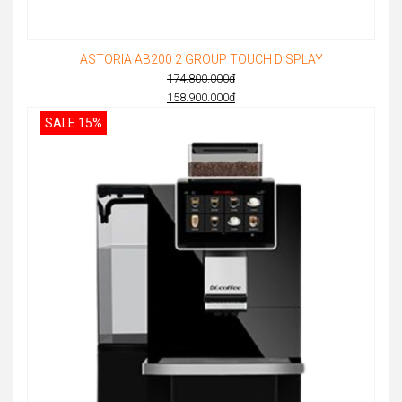
ASTORIA AB200 2 GROUP TOUCH DISPLAY
174.800.000
đ
Original
158.900.000
đ
Current
price
SALE 15%
price
was:
is:
174.800.000đ.
158.900.000đ.