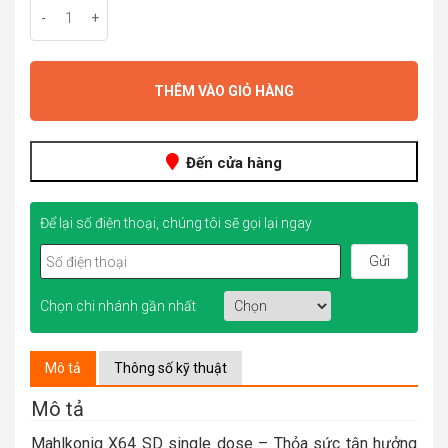
21.000.000đ.
14.600.000đ.
-
+
THÊM VÀO GIỎ HÀNG
Đến cửa hàng
Để lại số điện thoại, chúng tôi sẽ gọi lại ngay
Chọn chi nhánh gần nhất
Mô tả
Thông số kỹ thuật
Mô tả
Mahlkonig X64 SD single dose – Thỏa sức tận hưởng