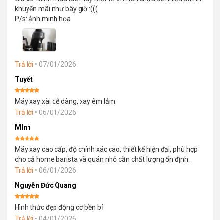
khuyến mãi như bây giờ :(((
P/s: ảnh minh họa
Trả lời
•
07/01/2026
Tuyết
Được xếp
Máy xay xài dễ dàng, xay êm lắm
hạng
5
5
sao
Trả lời
•
06/01/2026
MInh
Được xếp
Máy xay cao cấp, độ chính xác cao, thiết kế hiện đại, phù hợp
hạng
5
5
sao
cho cả home barista và quán nhỏ cần chất lượng ổn định.
Trả lời
•
06/01/2026
Nguyễn Đức Quang
Được xếp
Hình thức đẹp động cơ bền bỉ
hạng
5
5
sao
Trả lời
•
04/01/2026