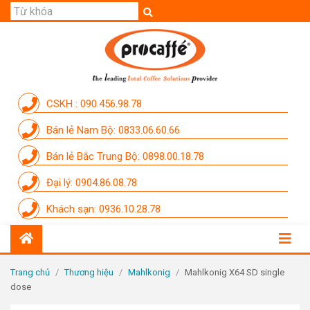
GIỚI THIỆU
SẢN PHẨM
THƯƠNG HIỆU
CSKH : 090.456.98.78
DỊCH VỤ
Bán lẻ Nam Bộ: 0833.06.60.66
CẨM NANG
Bán lẻ Bắc Trung Bộ: 0898.00.18.78
THÀNH VIÊN PROCAFFE
Đại lý: 0904.86.08.78
KHUYẾN MÃI
Khách sạn: 0936.10.28.78
SỰ KIỆN THƯƠNG HIỆU
LIÊN HỆ
Trang chủ
/
Thương hiệu
/
Mahlkonig
/
Mahlkonig X64 SD single
dose