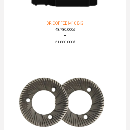
DR.COFFEE M10 BIG
48.780.000
đ
–
51.880.000
đ
Price
range:
48.780.000đ
through
51.880.000đ