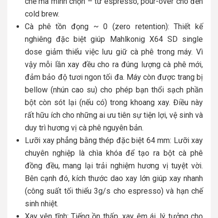
chế mà mình chọn – từ espresso, pour-over cho đến
cold brew.
Cà phê tồn đọng ~ 0 (zero retention): Thiết kế
nghiêng đặc biệt giúp Mahlkonig X64 SD single
dose giảm thiểu việc lưu giữ cà phê trong máy. Vì
vậy mỗi lần xay đều cho ra đúng lượng cà phê mới,
đảm bảo độ tươi ngon tối đa. Máy còn được trang bị
bellow (nhún cao su) cho phép bạn thổi sạch phần
bột còn sót lại (nếu có) trong khoang xay. Điều này
rất hữu ích cho những ai ưu tiên sự tiện lợi, vệ sinh và
duy trì hương vị cà phê nguyên bản.
Lưỡi xay phẳng bằng thép đặc biệt 64 mm: Lưỡi xay
chuyên nghiệp là chìa khóa để tạo ra bột cà phê
đồng đều, mang lại trải nghiệm hương vị tuyệt vời.
Bên cạnh đó, kích thước dao xay lớn giúp xay nhanh
(công suất tối thiểu 3g/s cho espresso) và hạn chế
sinh nhiệt.
Xay yên tĩnh: Tiếng ồn thấp, xay êm ái, lý tưởng cho