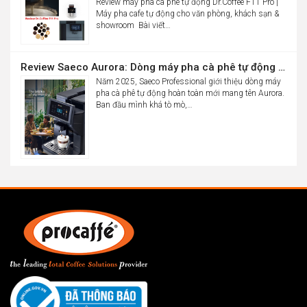
Review máy pha cà phê tự động Dr.Coffee F11 Pro |
Máy pha cafe tự động cho văn phòng, khách sạn &
showroom Bài viết…
Review Saeco Aurora: Dòng máy pha cà phê tự động văn phòng mới của Saeco có gì đáng chú ý?
Năm 2025, Saeco Professional giới thiệu dòng máy
pha cà phê tự động hoàn toàn mới mang tên Aurora.
Ban đầu mình khá tò mò,…