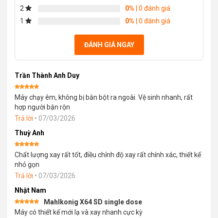
customer
2
0%
| 0 đánh giá
ratings
1
0%
| 0 đánh giá
ĐÁNH GIÁ NGAY
Trần Thành Anh Duy
Được xếp
Máy chạy êm, không bị bắn bột ra ngoài. Vệ sinh nhanh, rất
hạng
5
5
sao
hợp người bận rộn
Trả lời
•
07/03/2026
Thuỳ Anh
Được xếp
Chất lượng xay rất tốt, điều chỉnh độ xay rất chính xác, thiết kế
hạng
5
5
sao
nhỏ gọn
Trả lời
•
07/03/2026
Nhật Nam
Mahlkonig X64 SD single dose
Được xếp
Máy có thiết kế mới lạ và xay nhanh cực kỳ
hạng
5
5