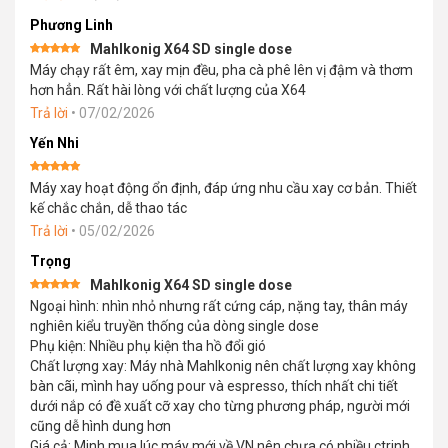
Phương Linh
Mahlkonig X64 SD single dose
Được xếp
Máy chạy rất êm, xay mịn đều, pha cà phê lên vị đậm và thơm
hạng
5
5
sao
hơn hẳn. Rất hài lòng với chất lượng của X64
Trả lời
•
07/02/2026
Yến Nhi
Được xếp
Máy xay hoạt động ổn định, đáp ứng nhu cầu xay cơ bản. Thiết
hạng
5
5
sao
kế chắc chắn, dễ thao tác
Trả lời
•
05/02/2026
Trọng
Mahlkonig X64 SD single dose
Được xếp
Ngoại hình: nhìn nhỏ nhưng rất cứng cáp, nặng tay, thân máy
hạng
5
5
sao
nghiên kiểu truyền thống của dòng single dose
Phụ kiện: Nhiều phụ kiện tha hồ đổi gió
Chất lượng xay: Máy nhà Mahlkonig nên chất lượng xay không
bàn cãi, mình hay uống pour và espresso, thích nhất chi tiết
dưới nắp có đề xuất cỡ xay cho từng phương pháp, người mới
cũng dễ hình dung hơn
Giá cả: Minh mua lúc máy mới về VN nên chưa có nhiều ctrinh