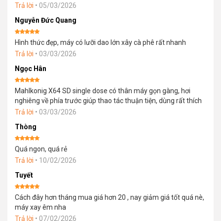
sao
Trả lời
•
05/03/2026
Nguyễn Đức Quang
Được xếp
Hình thức đẹp, máy có lưỡi dao lớn xây cà phê rất nhanh
hạng
5
5
sao
Trả lời
•
03/03/2026
Ngọc Hân
Được xếp
Mahlkonig X64 SD single dose có thân máy gọn gàng, hơi
hạng
5
5
sao
nghiêng về phía trước giúp thao tác thuận tiện, dùng rất thích
Trả lời
•
03/03/2026
Thòng
Được xếp
Quá ngon, quá rẻ
hạng
5
5
sao
Trả lời
•
10/02/2026
Tuyết
Được xếp
Cách đây hơn tháng mua giá hơn 20 , nay giảm giá tốt quá nè,
hạng
5
5
sao
máy xay êm nha
Trả lời
•
07/02/2026