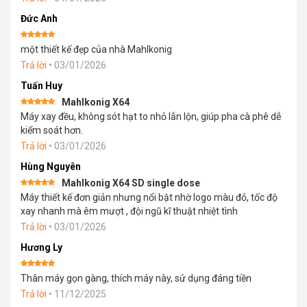
Đức Anh
Được xếp
một thiết kế đẹp của nhà Mahlkonig
hạng
5
5
sao
Trả lời
•
03/01/2026
Tuấn Huy
Mahlkonig X64
Được xếp
Máy xay đều, không sót hạt to nhỏ lẫn lộn, giúp pha cà phê dễ
hạng
5
5
sao
kiểm soát hơn.
Trả lời
•
03/01/2026
Hùng Nguyên
Mahlkonig X64 SD single dose
Được xếp
Máy thiết kế đơn giản nhưng nổi bật nhờ logo màu đỏ, tốc độ
hạng
5
5
sao
xay nhanh mà êm mượt , đội ngũ kĩ thuật nhiệt tình
Trả lời
•
03/01/2026
Hương Ly
Được xếp
Thân máy gọn gàng, thích máy này, sử dụng đáng tiền
hạng
5
5
sao
Trả lời
•
11/12/2025