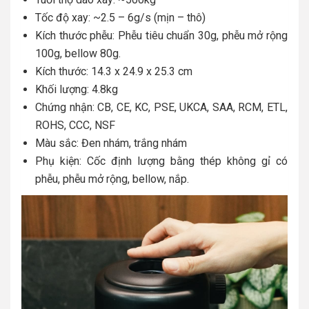
Tốc độ xay: ~2.5 – 6g/s (mịn – thô)
Kích thước phễu: Phễu tiêu chuẩn 30g, phễu mở rộng
100g, bellow 80g.
Kích thước: 14.3 x 24.9 x 25.3 cm
Khối lượng: 4.8kg
Chứng nhận: CB, CE, KC, PSE, UKCA, SAA, RCM, ETL,
ROHS, CCC, NSF
Màu sắc: Đen nhám, trắng nhám
Phụ kiện: Cốc định lượng bằng thép không gỉ có
phễu, phễu mở rộng, bellow, nắp.