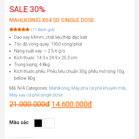
SALE 30%
MAHLKONIG X64 SD SINGLE DOSE
(
17
đánh giá)
Rated
17
5.00
Dao xay 64mm, chất liệu thép đặc biệt
out of 5
Tốc độ vòng quay: 1950 vòng/phút
based on
customer
Năng suất xay: ~ 2.5-6 g/s
ratings
Kích thước: 14.3 x 24.9 x 25.3 cm
Trọng lượng: 4.8kg
Kích thước phễu: Phễu tiêu chuẩn 30g, phễu mở rộng 10g,
bellow 80g
Mã:
N/A
Categories:
Mahlkonig
,
Máy pha cà phê khuyến mãi
,
Máy xay cà phê single dose
Original
Current
21.000.000
đ
14.600.000
đ
price
price
Màu sắc
was:
is: