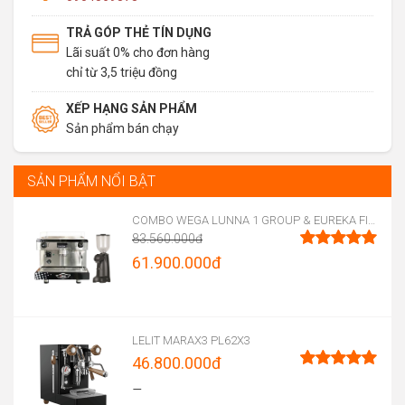
TRẢ GÓP THẺ TÍN DỤNG
Lãi suất 0% cho đơn hàng
chỉ từ 3,5 triệu đồng
XẾP HẠNG SẢN PHẨM
Sản phẩm bán chạy
SẢN PHẨM NỔI BẬT
COMBO WEGA LUNNA 1 GROUP & EUREKA FIRENZE 75
83.560.000
đ
Original
61.900.000
đ
Được xếp
hạng
5.00
price
Current
5 sao
was:
price
83.560.000đ.
is:
LELIT MARAX3 PL62X3
46.800.000
đ
61.900.000đ.
Được xếp
–
hạng
5.00