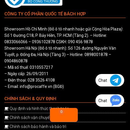
CÔNG TY CỔ PHẦN QUỐC TẾ BÁCH HỢP
Showroom Hồ Chí Minh (Đỗ ô tô nhanh hoặc gửi Cộng Hòa Plaza
)
:
Số 1 Đường C18, P. Bảy Hiền, TP. HCM (Tầng 2). – Hotline:
0833066066
–
0936102878
CSKH:
090 456 9878
Showroom Hà Nội (Đỗ ô tô nhanh): Số 126 đường Nguyễn Văn
Tuyết, p. Đống Đa, Hà Nội (Tầng 3) – Hotline:
0898001878
–
0904860878
– Mã số thuế: 0310557217
– Ngày cấp: 26/09/2011
– Điện thoại: 028 3526 4108
Chat
– Email: info@procaffe.vn (BGĐ)
CHÍNH SÁCH & QUY ĐỊNH
Chat
Quy định và hình thức thanh toán
0
Chính sách vận chuyển và cài đặt
Chính sách bảo hành và bảo trì