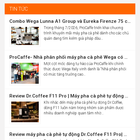
16.986.000đ.
is:
TIN TỨC
10.900.000đ.
Combo Wega Lunna A1 Group và Eureka Firenze 75 chỉ 61,9 triệu
Trong tháng 7/2026, ProCaffe triển khai chương
trình khuyến mãi máy pha cà phê dành cho các chủ
quán đang tìm kiếm giải pháp đầu…
ProCaffe- Nhà phân phối máy pha cà phê Wega có mức tăng trưởng cao nhất thế giới
Một cột mốc đáng tự hào của ProCaffe khi chính
thức được Wega Italy vinh danh là “Nhà phân phối
có mức tăng trưởng cao…
Review Dr.Coffee F11 Pro | Máy pha cà phê tự động cho văn phòng
Khi nhắc đến máy pha cà phê tự động Dr.Coffee,
dòng F11 luôn nằm trong nhóm sản phẩm được
nhiều doanh nghiệp quan tâm nhờ…
Review máy pha cà phê tự động Dr.Coffee F11 Pro| Máy pha cafe tự động cho văn phòng, khách sạn & showroom