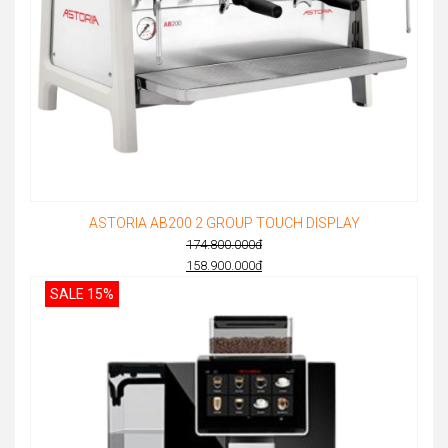
ASTORIA AB200 2 GROUP TOUCH DISPLAY
174.800.000
đ
Original
158.900.000
đ
Current
price
SALE 15%
price
was:
is:
174.800.000đ.
158.900.000đ.