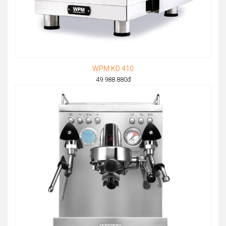
WPM KD 410
49.988.880
đ