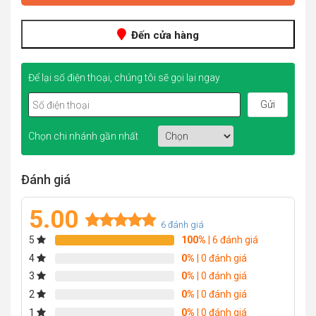
Đến cửa hàng
Để lại số điện thoại, chúng tôi sẽ gọi lại ngay
Chọn chi nhánh gần nhất
Đánh giá
5.00
6
đánh giá
5
100%
| 6 đánh giá
Rated
6
5.00
out of 5
4
0%
| 0 đánh giá
based on
3
0%
| 0 đánh giá
customer
2
0%
| 0 đánh giá
ratings
1
0%
| 0 đánh giá