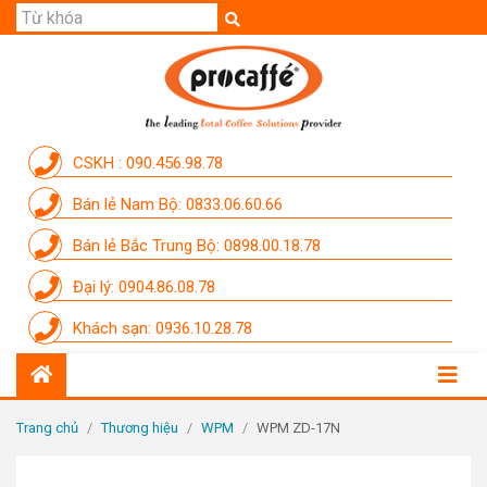
GIỚI THIỆU
SẢN PHẨM
THƯƠNG HIỆU
CSKH : 090.456.98.78
DỊCH VỤ
Bán lẻ Nam Bộ: 0833.06.60.66
CẨM NANG
Bán lẻ Bắc Trung Bộ: 0898.00.18.78
THÀNH VIÊN PROCAFFE
Đại lý: 0904.86.08.78
KHUYẾN MÃI
Khách sạn: 0936.10.28.78
SỰ KIỆN THƯƠNG HIỆU
LIÊN HỆ
Trang chủ
/
Thương hiệu
/
WPM
/
WPM ZD-17N