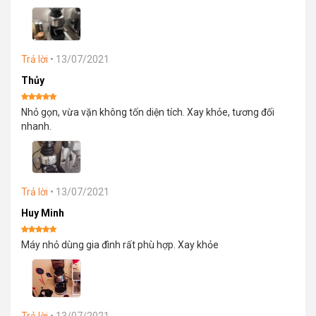
sao
Trả lời
•
13/07/2021
Thủy
Được xếp
Nhỏ gọn, vừa vặn không tốn diện tích. Xay khỏe, tương đối
hạng
5
5
sao
nhanh.
Trả lời
•
13/07/2021
Huy Minh
Được xếp
Máy nhỏ dùng gia đình rất phù hợp. Xay khỏe
hạng
5
5
sao
Trả lời
•
13/07/2021