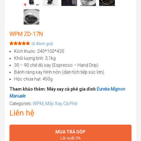
WPM ZD-17N
(
6
đánh giá)
Rated
6
5.00
Kích thước: 240*150*420
out of 5
Khối lượng tịnh: 3,1kg
based on
customer
30 – 90 chế độ xay (Espresso – Hand Drip)
ratings
Bánh răng xay hình nón (diện tích tiếp xúc lớn)
Hộc chứa hạt: 450g
Tham khảo thêm: Máy xay cà phê gia đình
Eureka Mignon
Manuale
Categories:
WPM
,
Máy Xay Cà Phê
Liên hệ
MUA TRẢ GÓP
Lãi suất 0%