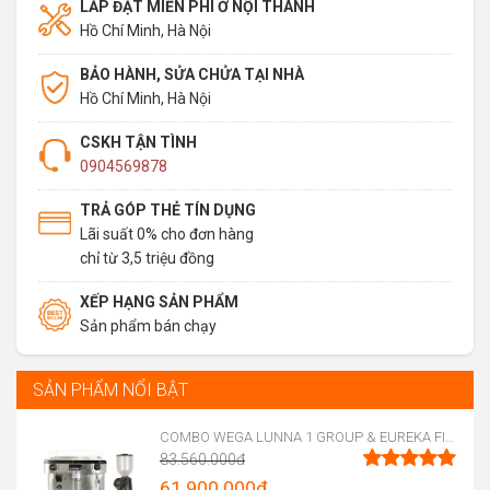
LẮP ĐẶT MIỄN PHÍ Ở NỘI THÀNH
Hồ Chí Minh, Hà Nội
BẢO HÀNH, SỬA CHỬA TẠI NHÀ
Hồ Chí Minh, Hà Nội
CSKH TẬN TÌNH
0904569878
TRẢ GÓP THẺ TÍN DỤNG
Lãi suất 0% cho đơn hàng
chỉ từ 3,5 triệu đồng
XẾP HẠNG SẢN PHẨM
Sản phẩm bán chạy
SẢN PHẨM NỔI BẬT
COMBO WEGA LUNNA 1 GROUP & EUREKA FIRENZE 75
83.560.000
đ
Original
61.900.000
đ
Được xếp