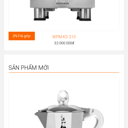
0%
Trả góp
WPM KD 310
32.000.000
đ
SẢN PHẨM MỚI