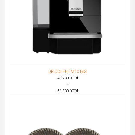
DR.COFFEE M10 BIG
48.780.000
đ
–
51.880.000
đ
Price
range:
48.780.000đ
through
51.880.000đ