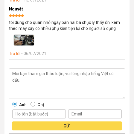
Nguyệt
Được xếp
tôi dùng cho quán nhỏ ngày bán hai ba chục ly thấy ổn. kèm
hạng
5
5
sao
theo máy xay có nhiều phụ kiện tiện lợi cho người sử dụng.
Trả lời
•
06/07/2021
Anh
Chị
GỬI