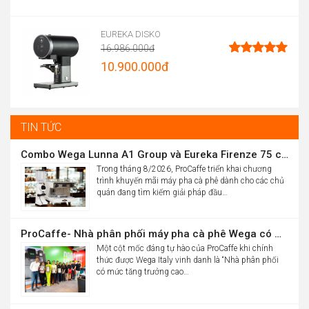
Price
range:
EUREKA DISKO
16.986.000
đ
13.900.000đ
Original
10.900.000
đ
Được xếp
through
hạng
5.00
price
Current
5 sao
15.012.000đ
was:
price
16.986.000đ.
is:
TIN TỨC
10.900.000đ.
Combo Wega Lunna A1 Group và Eureka Firenze 75 chỉ 61,9 triệu
Trong tháng 8/2026, ProCaffe triển khai chương
trình khuyến mãi máy pha cà phê dành cho các chủ
quán đang tìm kiếm giải pháp đầu…
ProCaffe- Nhà phân phối máy pha cà phê Wega có mức tăng trưởng cao nhất thế giới
Một cột mốc đáng tự hào của ProCaffe khi chính
thức được Wega Italy vinh danh là “Nhà phân phối
có mức tăng trưởng cao…