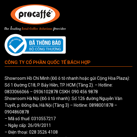
CÔNG TY CỔ PHẦN QUỐC TẾ BÁCH HỢP
Showroom Hồ Chí Minh (Đỗ ô tô nhanh hoặc gửi Cộng Hòa Plaza
)
:
Số 1 Đường C18, P. Bảy Hiền, TP. HCM (Tầng 2). – Hotline:
0833066066
–
0936102878
CSKH:
090 456 9878
Showroom Hà Nội (Đỗ ô tô nhanh): Số 126 đường Nguyễn Văn
Tuyết, p. Đống Đa, Hà Nội (Tầng 3) – Hotline:
0898001878
–
0904860878
– Mã số thuế: 0310557217
– Ngày cấp: 26/09/2011
– Điện thoại: 028 3526 4108