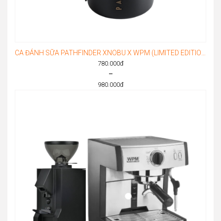
CA ĐÁNH SỮA PATHFINDER XNOBU X WPM (LIMITED EDITION)
780.000
đ
–
980.000
đ
Price
range:
780.000đ
through
980.000đ