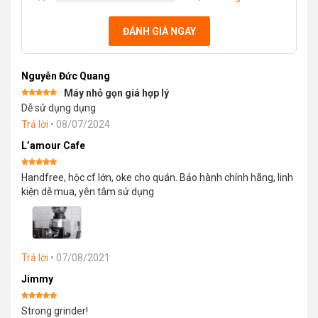
ĐÁNH GIÁ NGAY
Nguyễn Đức Quang
Máy nhỏ gọn giá hợp lý
Được xếp
Dễ sử dụng dụng
hạng
5
5
sao
Trả lời
•
08/07/2024
L’amour Cafe
Được xếp
Handfree, hộc cf lớn, oke cho quán. Bảo hành chính hãng, linh
hạng
5
5
sao
kiện dễ mua, yên tâm sử dụng
Trả lời
•
07/08/2021
Jimmy
Được xếp
Strong grinder!
hạng
5
5