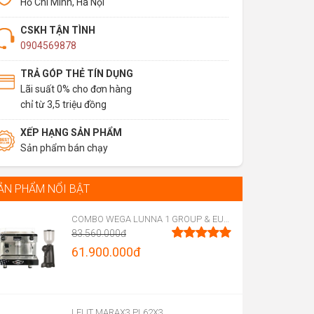
Hồ Chí Minh, Hà Nội
CSKH TẬN TÌNH
0904569878
TRẢ GÓP THẺ TÍN DỤNG
Lãi suất 0% cho đơn hàng
chỉ từ 3,5 triệu đồng
XẾP HẠNG SẢN PHẨM
Sản phẩm bán chạy
ẢN PHẨM NỔI BẬT
COMBO WEGA LUNNA 1 GROUP & EUREKA FIRENZE 75
83.560.000
đ
Original
61.900.000
đ
Được xếp
hạng
5.00
price
Current
5 sao
was:
price
83.560.000đ.
is:
LELIT MARAX3 PL62X3