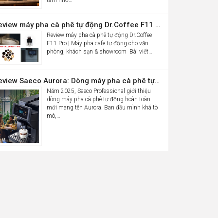
Review máy pha cà phê tự động Dr.Coffee F11 Pro| Máy pha cafe tự động cho văn phòng, khách sạn & showroom
Review máy pha cà phê tự động Dr.Coffee
F11 Pro | Máy pha cafe tự động cho văn
phòng, khách sạn & showroom Bài viết…
Review Saeco Aurora: Dòng máy pha cà phê tự động văn phòng mới của Saeco có gì đáng chú ý?
Năm 2025, Saeco Professional giới thiệu
dòng máy pha cà phê tự động hoàn toàn
mới mang tên Aurora. Ban đầu mình khá tò
mò,…