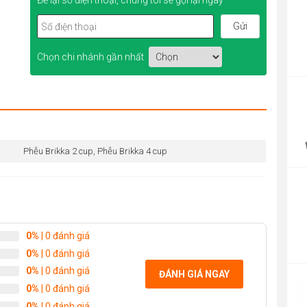
Để lại số điện thoại, chúng tôi sẽ gọi lại ngay
Chọn chi nhánh gần nhất
P
r
4
t
Phễu Brikka 2 cup, Phễu Brikka 4 cup
4
0%
| 0 đánh giá
0%
| 0 đánh giá
P
0%
| 0 đánh giá
ĐÁNH GIÁ NGAY
r
0%
| 0 đánh giá
1
0%
| 0 đánh giá