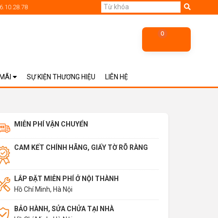
6.10.28.78
0
 MÃI
SỰ KIỆN THƯƠNG HIỆU
LIÊN HỆ
MIỄN PHÍ VẬN CHUYỂN
CAM KẾT CHÍNH HÃNG, GIẤY TỜ RÕ RÀNG
LẮP ĐẶT MIỄN PHÍ Ở NỘI THÀNH
Hồ Chí Minh, Hà Nội
BẢO HÀNH, SỬA CHỬA TẠI NHÀ