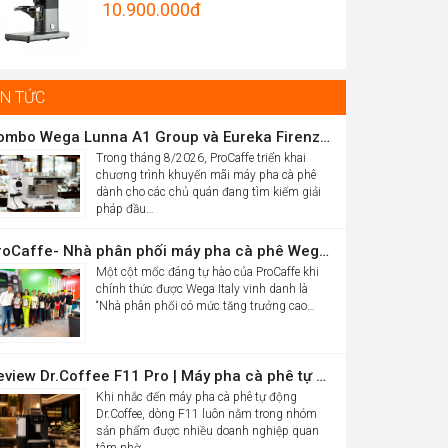
Original
10.900.000
đ
Được xếp
hrough
hạng
5.00
price
Current
5 sao
5.012.000đ
was:
price
16.986.000đ.
is:
IN TỨC
10.900.000đ.
Combo Wega Lunna A1 Group và Eureka Firenze 75 chỉ 61,9 triệu
Trong tháng 8/2026, ProCaffe triển khai
chương trình khuyến mãi máy pha cà phê
dành cho các chủ quán đang tìm kiếm giải
pháp đầu…
ProCaffe- Nhà phân phối máy pha cà phê Wega có mức tăng trưởng cao nhất thế giới
Một cột mốc đáng tự hào của ProCaffe khi
chính thức được Wega Italy vinh danh là
“Nhà phân phối có mức tăng trưởng cao…
Review Dr.Coffee F11 Pro | Máy pha cà phê tự động cho văn phòng
Khi nhắc đến máy pha cà phê tự động
Dr.Coffee, dòng F11 luôn nằm trong nhóm
sản phẩm được nhiều doanh nghiệp quan
tâm nhờ…