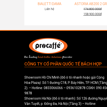
BIALETTI DAMA
Liên hệ
174.800.000
đ
Original
158.900.000
đ
Current
price
price
was:
is:
174.800.0
158.900.0
CÔNG TY CỔ PHẦN QUỐC TẾ BÁCH HỢP
Showroom Hồ Chí Minh (Đỗ ô tô nhanh hoặc gửi Cộng
Hòa Plaza
)
: Số 1 Đường C18, P. Bảy Hiền, TP. HCM (Tần
2). – Hotline:
0833066066
–
0936102878
CSKH:
090 45
9878
Showroom Hà Nội (Đỗ ô tô nhanh): Số 126 đường Nguy
Văn Tuyết, p. Đống Đa, Hà Nội (Tầng 3) – Hotline: