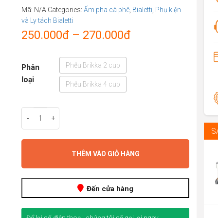
Mã:
N/A
Categories:
Ấm pha cà phê
,
Bialetti
,
Phụ kiện
và Ly tách Bialetti
Price
250.000
đ
–
270.000
đ
range:
Phễu Brikka 2 cup
Phân
250.000đ
loại
Phễu Brikka 4 cup
through
270.000đ
-
+
S
THÊM VÀO GIỎ HÀNG
Đến cửa hàng