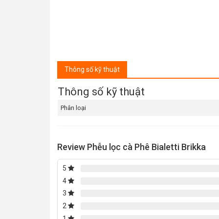
Thông số kỹ thuật
Thông số kỹ thuật
Phân loại
Review Phễu lọc cà Phê Bialetti Brikka
5
4
3
2
1