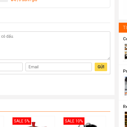
t
1
T
GỬI
SALE 5%
SALE 10%