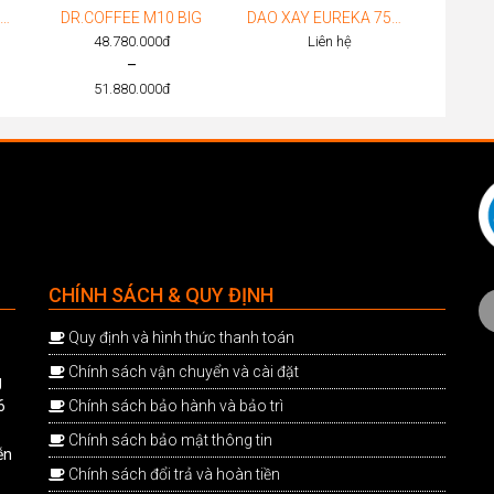
ASTORIA AB200 2 GROUP TOUCH DISPLAY
DR.COFFEE M10 BIG
DAO XAY EUREKA 75MM
48.780.000
đ
Liên hệ
–
51.880.000
đ
Price
range:
00đ.
00đ.
48.780.000đ
through
51.880.000đ
CHÍNH SÁCH & QUY ĐỊNH
Quy định và hình thức thanh toán
Chính sách vận chuyển và cài đặt
g
6
Chính sách bảo hành và bảo trì
Chính sách bảo mật thông tin
ễn
Chính sách đổi trả và hoàn tiền