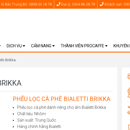
lẻ Bắc Trung Bộ: 0898.00.18.78
Đại lý: 0904.86.08.78
Khách sạn: 093
DỊCH VỤ
CẨM NANG
THÀNH VIÊN PROCAFFE
KHUYẾN
tti Brikka
BRIKKA
PHỄU LỌC CÀ PHÊ BIALETTI BRIKKA
Phễu lọc cà phê dành riêng cho ấm Bialetti Brikka
Chất liệu: Nhôm
Sản xuất: Trung Quốc
Hàng chính hãng Bialetti