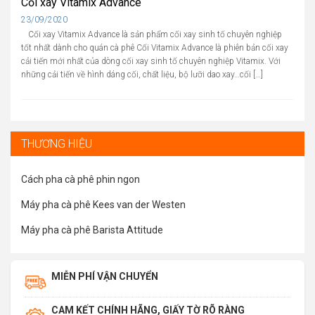
Cối xay Vitamix Advance
Cập
23/09/2020
nhật
Cối xay Vitamix Advance là sản phẩm cối xay sinh tố chuyên nghiệp
tốt nhất dành cho quán cà phê Cối Vitamix Advance là phiên bản cối xay
cải tiến mới nhất của dòng cối xay sinh tố chuyên nghiệp Vitamix. Với
những cải tiến về hình dáng cối, chất liệu, bộ lưỡi dao xay…cối […]
THƯƠNG HIỆU
Cách pha cà phê phin ngon
Máy pha cà phê Kees van der Westen
Máy pha cà phê Barista Attitude
MIỄN PHÍ VẬN CHUYỂN
CAM KẾT CHÍNH HÃNG, GIẤY TỜ RÕ RÀNG