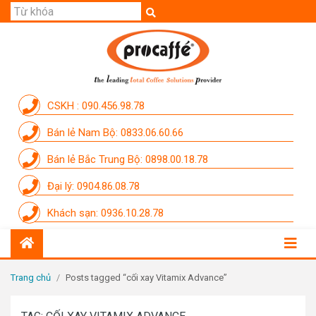
GIỚI THIỆU
SẢN PHẨM
THƯƠNG HIỆU
CSKH : 090.456.98.78
DỊCH VỤ
Bán lẻ Nam Bộ: 0833.06.60.66
CẨM NANG
Bán lẻ Bắc Trung Bộ: 0898.00.18.78
THÀNH VIÊN PROCAFFE
Đại lý: 0904.86.08.78
KHUYẾN MÃI
Khách sạn: 0936.10.28.78
SỰ KIỆN THƯƠNG HIỆU
LIÊN HỆ
Trang chủ
/
Posts tagged “cối xay Vitamix Advance”