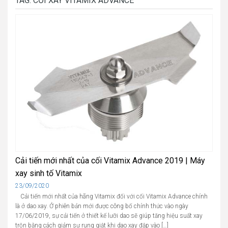
TAG:
CỐI XAY VITAMIX ADVANCE
Cải tiến mới nhất của cối Vitamix Advance 2019 | Máy
xay sinh tố Vitamix
Cập
23/09/2020
nhật
Cải tiến mới nhất của hãng Vitamix đối với cối Vitamix Advance chính
là ở dao xay. Ở phiên bản mới được công bố chính thức vào ngày
17/06/2019, sự cải tiến ở thiết kế lưỡi dao sẽ giúp tăng hiệu suất xay
trộn bằng cách giảm sự rung giật khi dao xay đập vào […]