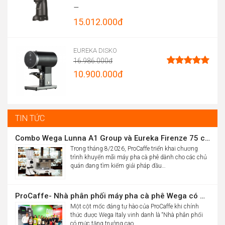
Được xếp
–
hạng
4.96
15.012.000
đ
5 sao
Price
range:
EUREKA DISKO
16.986.000
đ
13.900.000đ
Original
10.900.000
đ
Được xếp
through
hạng
5.00
price
Current
5 sao
15.012.000đ
was:
price
16.986.000đ.
is:
TIN TỨC
10.900.000đ.
Combo Wega Lunna A1 Group và Eureka Firenze 75 chỉ 61,9 triệu
Trong tháng 8/2026, ProCaffe triển khai chương
trình khuyến mãi máy pha cà phê dành cho các chủ
quán đang tìm kiếm giải pháp đầu…
ProCaffe- Nhà phân phối máy pha cà phê Wega có mức tăng trưởng cao nhất thế giới
Một cột mốc đáng tự hào của ProCaffe khi chính
thức được Wega Italy vinh danh là “Nhà phân phối
có mức tăng trưởng cao…