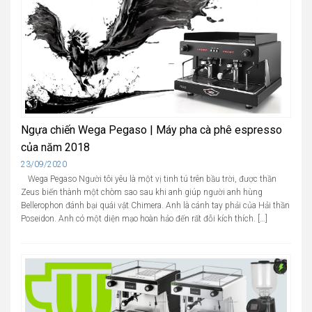
Ngựa chiến Wega Pegaso | Máy pha cà phê espresso
của năm 2018
Cập
23/09/2020
nhật
Wega Pegaso Người tôi yêu là một vị tinh tú trên bầu trời, được thần
Zeus biến thành một chòm sao sau khi anh giúp người anh hùng
Bellerophon đánh bại quái vật Chimera. Anh là cánh tay phải của Hải thần
Poseidon. Anh có một diện mạo hoàn hảo đến rất đỗi kích thích. […]