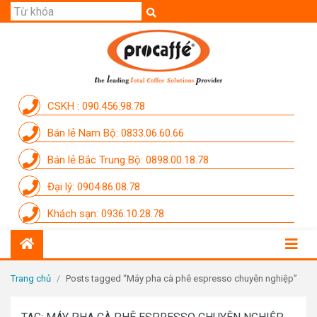
GIỚI THIỆU
SẢN PHẨM
THƯƠNG HIỆU
CSKH : 090.456.98.78
DỊCH VỤ
Bán lẻ Nam Bộ: 0833.06.60.66
CẨM NANG
Bán lẻ Bắc Trung Bộ: 0898.00.18.78
THÀNH VIÊN PROCAFFE
Đại lý: 0904.86.08.78
KHUYẾN MÃI
Khách sạn: 0936.10.28.78
SỰ KIỆN THƯƠNG HIỆU
LIÊN HỆ
Trang chủ
/
Posts tagged “Máy pha cà phê espresso chuyên nghiệp”