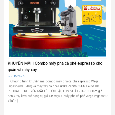
KHUYẾN MÃI | Combo máy pha cà phê espresso cho
quán và máy xay
Cập
30/08/2025
nhật
Chương trình khuyến mãi combo máy pha cà phê espresso Wega
Pegaso (màu đen) và máy xay cà phê Eureka Zenith 65M/ Helios 80
PROCAFFE KHUYẾN MÃI TẾT ĐỘC LẬP, LỚN NHẤT 2025 ⚡️ Giảm giá
đến 43%, kèm quà tặng trị giá 4.8 triệu ⚡️ Máy pha cà phê Wega Pegaso từ
Ý luôn […]