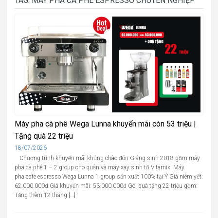
TAG:
MÁY PHA CÀ PHÊ ESPRESSO CHUYÊN NGHIỆP
Máy pha cà phê Wega Lunna khuyến mãi còn 53 triệu |
Tặng quà 22 triệu
Cập
18/07/2026
nhật
Chương trình khuyến mãi khủng chào đón Giáng sinh 2018 gồm máy
pha cà phê 1 – 2 group cho quán và máy xay sinh tố Vitamix. Máy
pha cafe espresso Wega Lunna 1 group sản xuất 100% tại Ý Giá niêm yết:
62.000.000đ Giá khuyến mãi: 53.000.000đ Gói quà tặng 22 triệu gồm:
Tặng thêm 12 tháng […]