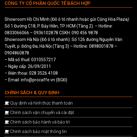
CÔNG TY CỔ PHẦN QUỐC TẾ BÁCH HỢP
Showroom Hồ Chí Minh (Đỗ ô tô nhanh hoặc gửi Cộng Hòa Plaza
)
:
Số 1 Đường C18, P. Bảy Hiền, TP. HCM (Tầng 2). – Hotline:
0833066066
–
0936102878
CSKH:
090 456 9878
Showroom Hà Nội (Đỗ ô tô nhanh): Số 126 đường Nguyễn Văn
Tuyết, p. Đống Đa, Hà Nội (Tầng 3) – Hotline:
0898001878
–
0904860878
– Mã số thuế: 0310557217
– Ngày cấp: 26/09/2011
– Điện thoại: 028 3526 4108
– Email: info@procaffe.vn (BGĐ)
CHÍNH SÁCH & QUY ĐỊNH
Quy định và hình thức thanh toán
Chính sách vận chuyển và cài đặt
Chính sách bảo hành và bảo trì
Chính sách bảo mật thông tin