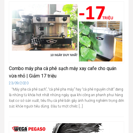
Combo máy pha cà phê sạch máy xay cafe cho quán
vừa nhỏ | Giảm 17 triệu
Cập
23/09/2020
nhật
“Máy pha cà phê sạch”, “cà phê pha máy” hay “cà phê nguyên chất” đang
là những từ khóa hot nhất những ngày qua khi công an phanh phui hàng
loạt cơ sở sản xuất, tiêu thụ cà phê bẩn gây ảnh hưởng nghiêm trọng đến
sức khỏe người tiêu dùng. Đầu tư một chiếc […]