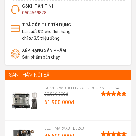
CSKH TẬN TÌNH
0904569878
TRẢ GÓP THẺ TÍN DỤNG
Lãi suất 0% cho đơn hàng
chỉ từ 3,5 triệu đồng
XẾP HẠNG SẢN PHẨM
Sản phẩm bán chạy
SẢN PHẨM NỔI BẬT
COMBO WEGA LUNNA 1 GROUP & EUREKA FIRENZE 75
83.560.000
đ
Original
61.900.000
đ
Được xếp
hạng
5.00
price
Current
5 sao
was:
price
83.560.000đ.
is:
LELIT MARAX3 PL62X3
46.800.000
đ