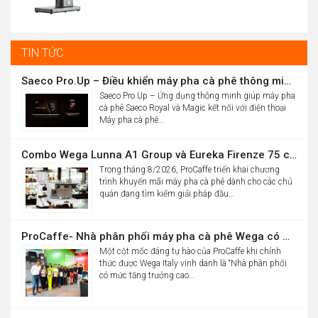
hạng
5.00
price
Current
5 sao
15.012.000đ
was:
price
16.986.000đ.
is:
TIN TỨC
10.900.000đ.
Saeco Pro.Up – Điều khiển máy pha cà phê thông minh Saeco Royal & Magic bằng điện thoại
Saeco Pro.Up – Ứng dụng thông minh giúp máy pha
cà phê Saeco Royal và Magic kết nối với điện thoại
Máy pha cà phê…
Combo Wega Lunna A1 Group và Eureka Firenze 75 chỉ 61,9 triệu
Trong tháng 8/2026, ProCaffe triển khai chương
trình khuyến mãi máy pha cà phê dành cho các chủ
quán đang tìm kiếm giải pháp đầu…
ProCaffe- Nhà phân phối máy pha cà phê Wega có mức tăng trưởng cao nhất thế giới
Một cột mốc đáng tự hào của ProCaffe khi chính
thức được Wega Italy vinh danh là “Nhà phân phối
có mức tăng trưởng cao…