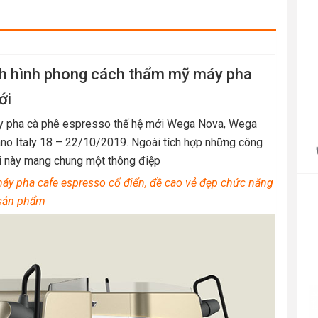
h hình phong cách thẩm mỹ máy pha
P
r
ới
4
y pha cà phê espresso thế hệ mới Wega Nova, Wega
t
ano Italy 18 – 22/10/2019. Ngoài tích hợp những công
4
i này mang chung một thông điệp
 máy pha cafe espresso cổ điển, đề cao vẻ đẹp chức năng
sản phẩm
P
r
1