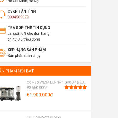
Hồ Chí Minh, Hà Nội
CSKH TẬN TÌNH
0904569878
TRẢ GÓP THẺ TÍN DỤNG
Lãi suất 0% cho đơn hàng
chỉ từ 3,5 triệu đồng
XẾP HẠNG SẢN PHẨM
Sản phẩm bán chạy
ẢN PHẨM NỔI BẬT
COMBO WEGA LUNNA 1 GROUP & EUREKA FIRENZE 75
83.560.000
đ
Original
61.900.000
đ
Được xếp
hạng
5.00
price
Current
5 sao
was:
price
83.560.000đ.
is:
LELIT MARAX3 PL62X3