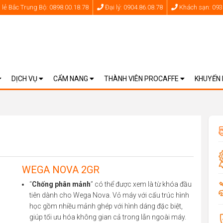
lẻ Bắc Trung Bộ: 0898.00.18.78
Đại lý: 0904.86.08.78
Khách sạn: 093
DỊCH VỤ
CẨM NANG
THÀNH VIÊN PROCAFFE
KHUYẾN
WEGA NOVA 2GR
“
Chống phân mảnh
” có thể được xem là từ khóa đầu
tiên dành cho Wega Nova. Vỏ máy với cấu trúc hình
học gồm nhiều mảnh ghép với hình dáng đặc biệt,
giúp tối ưu hóa không gian cả trong lẫn ngoài máy.