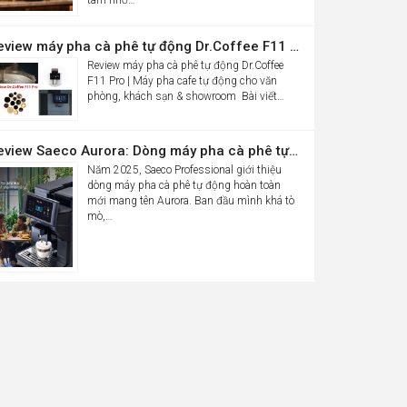
Review máy pha cà phê tự động Dr.Coffee F11 Pro| Máy pha cafe tự động cho văn phòng, khách sạn & showroom
Review máy pha cà phê tự động Dr.Coffee
F11 Pro | Máy pha cafe tự động cho văn
phòng, khách sạn & showroom Bài viết…
Review Saeco Aurora: Dòng máy pha cà phê tự động văn phòng mới của Saeco có gì đáng chú ý?
Năm 2025, Saeco Professional giới thiệu
dòng máy pha cà phê tự động hoàn toàn
mới mang tên Aurora. Ban đầu mình khá tò
mò,…