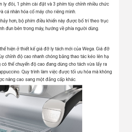
 ly đôi, 1 phím cài đặt và 3 phím tùy chỉnh nhiều chức
à cá nhân hóa cổ máy cho riêng mình.
 chảy hơn, bộ phím điều khiển này được bố trí theo trục
nh đun bên trong máy, hướng về phía người dùng.
 thể hiện ở thiết kế giá đỡ ly tách mới của Wega. Giá đỡ
tùy chỉnh độ cao nhanh chóng bằng thao tác kéo lên hạ
g có thể chuyển độ cao đang dùng cho tách vừa lấy ra
ppuccino. Quy trình làm việc được tối ưu hóa mà không
ược nâng cao sang một đẳng cấp khác.