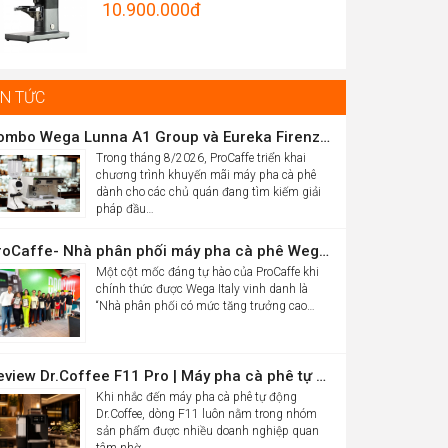
Original
10.900.000
đ
Được xếp
hrough
hạng
5.00
price
Current
5 sao
5.012.000đ
was:
price
16.986.000đ.
is:
IN TỨC
10.900.000đ.
Combo Wega Lunna A1 Group và Eureka Firenze 75 chỉ 61,9 triệu
Trong tháng 8/2026, ProCaffe triển khai
chương trình khuyến mãi máy pha cà phê
dành cho các chủ quán đang tìm kiếm giải
pháp đầu…
ProCaffe- Nhà phân phối máy pha cà phê Wega có mức tăng trưởng cao nhất thế giới
Một cột mốc đáng tự hào của ProCaffe khi
chính thức được Wega Italy vinh danh là
“Nhà phân phối có mức tăng trưởng cao…
Review Dr.Coffee F11 Pro | Máy pha cà phê tự động cho văn phòng
Khi nhắc đến máy pha cà phê tự động
Dr.Coffee, dòng F11 luôn nằm trong nhóm
sản phẩm được nhiều doanh nghiệp quan
tâm nhờ…