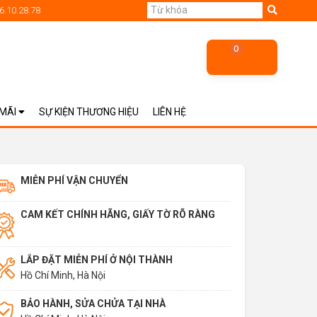
6.10.28.78
0
 MÃI
SỰ KIỆN THƯƠNG HIỆU
LIÊN HỆ
MIỄN PHÍ VẬN CHUYỂN
CAM KẾT CHÍNH HÃNG, GIẤY TỜ RÕ RÀNG
LẮP ĐẶT MIỄN PHÍ Ở NỘI THÀNH
Hồ Chí Minh, Hà Nội
BẢO HÀNH, SỬA CHỬA TẠI NHÀ