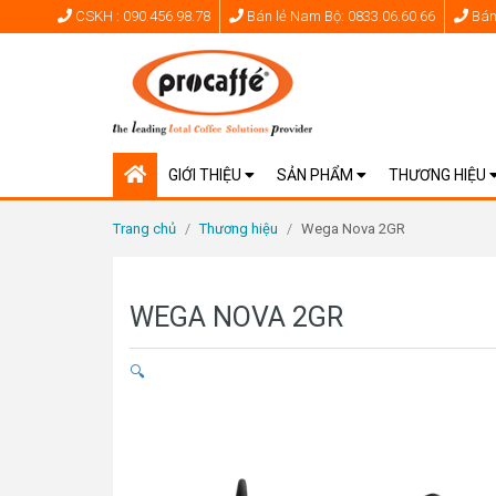
CSKH : 090.456.98.78
Bán lẻ Nam Bộ: 0833.06.60.66
Bán 
GIỚI THIỆU
SẢN PHẨM
THƯƠNG HIỆU
Trang chủ
/
Thương hiệu
/
Wega Nova 2GR
WEGA NOVA 2GR
🔍