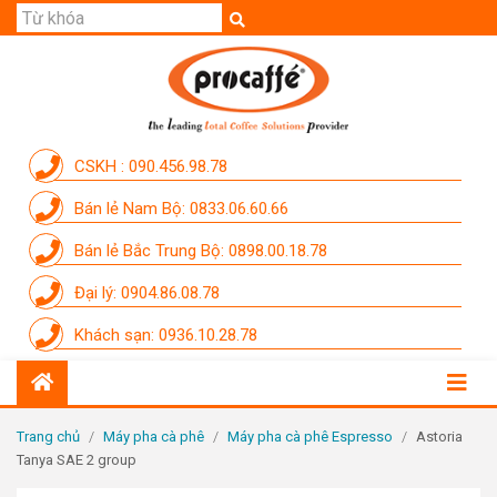
GIỚI THIỆU
SẢN PHẨM
THƯƠNG HIỆU
CSKH : 090.456.98.78
DỊCH VỤ
Bán lẻ Nam Bộ: 0833.06.60.66
CẨM NANG
Bán lẻ Bắc Trung Bộ: 0898.00.18.78
THÀNH VIÊN PROCAFFE
Đại lý: 0904.86.08.78
KHUYẾN MÃI
Khách sạn: 0936.10.28.78
SỰ KIỆN THƯƠNG HIỆU
LIÊN HỆ
Trang chủ
/
Máy pha cà phê
/
Máy pha cà phê Espresso
/
Astoria
Tanya SAE 2 group