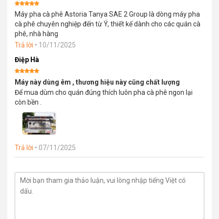
Được xếp
Máy pha cà phê Astoria Tanya SAE 2 Group là dòng máy pha
hạng
5
5
sao
cà phê chuyên nghiệp đến từ Ý, thiết kế dành cho các quán cà
phê, nhà hàng
Trả lời
•
10/11/2025
Điệp Hà
Được xếp
Máy này dùng êm , thương hiệu này cũng chất lượng
hạng
5
5
sao
Để mua dùm cho quán đúng thích luôn pha cà phê ngon lại
còn bền .
Trả lời
•
07/11/2025