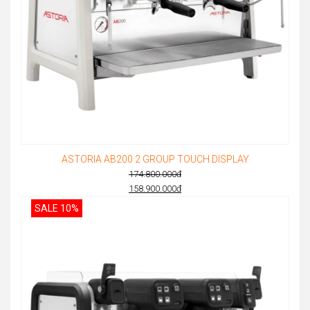
ASTORIA AB200 2 GROUP TOUCH DISPLAY
174.800.000
đ
Original
158.900.000
đ
Current
price
SALE 10%
price
was:
is:
174.800.000đ.
158.900.000đ.