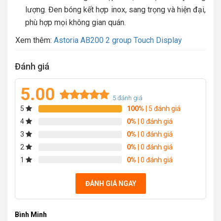
lượng. Đen bóng kết hợp inox, sang trọng và hiện đại,
phù hợp mọi không gian quán.
Xem thêm:
Astoria AB200 2 group Touch Display
Đánh giá
5.00
5
đánh giá
5
100%
| 5 đánh giá
Rated
5
5.00
out of 5
4
0%
| 0 đánh giá
based on
3
0%
| 0 đánh giá
customer
2
0%
| 0 đánh giá
ratings
1
0%
| 0 đánh giá
ĐÁNH GIÁ NGAY
Bình Minh