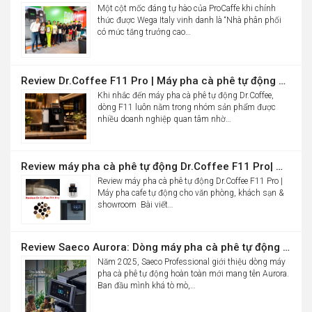
Một cột mốc đáng tự hào của ProCaffe khi chính
thức được Wega Italy vinh danh là “Nhà phân phối
có mức tăng trưởng cao…
Review Dr.Coffee F11 Pro | Máy pha cà phê tự động cho văn phòng
Khi nhắc đến máy pha cà phê tự động Dr.Coffee,
dòng F11 luôn nằm trong nhóm sản phẩm được
nhiều doanh nghiệp quan tâm nhờ…
Review máy pha cà phê tự động Dr.Coffee F11 Pro| Máy pha cafe tự động cho văn phòng, khách sạn & showroom
Review máy pha cà phê tự động Dr.Coffee F11 Pro |
Máy pha cafe tự động cho văn phòng, khách sạn &
showroom Bài viết…
Review Saeco Aurora: Dòng máy pha cà phê tự động văn phòng mới của Saeco có gì đáng chú ý?
Năm 2025, Saeco Professional giới thiệu dòng máy
pha cà phê tự động hoàn toàn mới mang tên Aurora.
Ban đầu mình khá tò mò,…