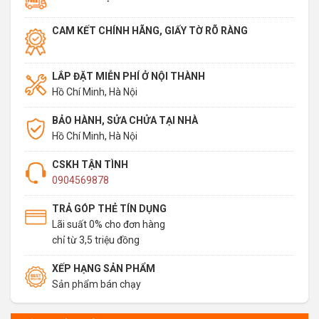
is:
174.800.000đ.
158.900.000đ.
CAM KẾT CHÍNH HÃNG, GIẤY TỜ RÕ RÀNG
LẮP ĐẶT MIỄN PHÍ Ở NỘI THÀNH
Hồ Chí Minh, Hà Nội
BẢO HÀNH, SỬA CHỬA TẠI NHÀ
Hồ Chí Minh, Hà Nội
CSKH TẬN TÌNH
0904569878
TRẢ GÓP THẺ TÍN DỤNG
Lãi suất 0% cho đơn hàng
chỉ từ 3,5 triệu đồng
XẾP HẠNG SẢN PHẨM
Sản phẩm bán chạy