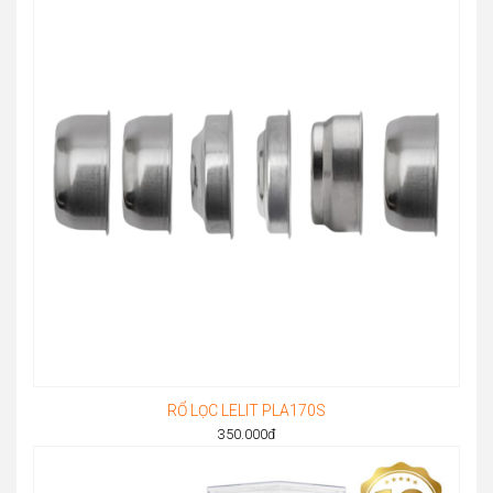
RỔ LỌC LELIT PLA170S
350.000
đ