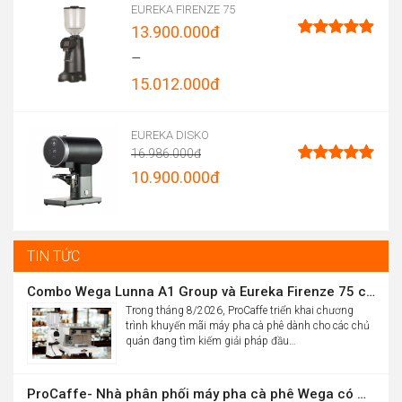
EUREKA FIRENZE 75
13.900.000
đ
Được xếp
–
hạng
4.96
15.012.000
đ
5 sao
Price
range:
EUREKA DISKO
16.986.000
đ
13.900.000đ
Original
10.900.000
đ
Được xếp
through
hạng
5.00
price
Current
5 sao
15.012.000đ
was:
price
16.986.000đ.
is:
TIN TỨC
10.900.000đ.
Combo Wega Lunna A1 Group và Eureka Firenze 75 chỉ 61,9 triệu
Trong tháng 8/2026, ProCaffe triển khai chương
trình khuyến mãi máy pha cà phê dành cho các chủ
quán đang tìm kiếm giải pháp đầu…
ProCaffe- Nhà phân phối máy pha cà phê Wega có mức tăng trưởng cao nhất thế giới