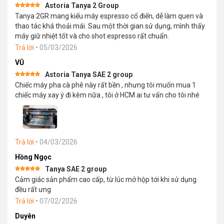
Astoria Tanya 2 Group
Được xếp
Tanya 2GR mang kiểu máy espresso cổ điển, dễ làm quen và
hạng
5
5
sao
thao tác khá thoải mái. Sau một thời gian sử dụng, mình thấy
máy giữ nhiệt tốt và cho shot espresso rất chuẩn.
Trả lời
•
05/03/2026
VŨ
Astoria Tanya SAE 2 group
Được xếp
Chiếc máy pha cà phê này rất bền , nhưng tôi muốn mua 1
hạng
5
5
sao
chiếc máy xay ý đi kèm nữa , tôi ở HCM ai tư vấn cho tôi nhé
Trả lời
•
04/03/2026
Hồng Ngọc
Tanya SAE 2 group
Được xếp
Cảm giác sản phẩm cao cấp, từ lúc mở hộp tới khi sử dụng
hạng
5
5
sao
đều rất ưng
Trả lời
•
07/02/2026
Duyên