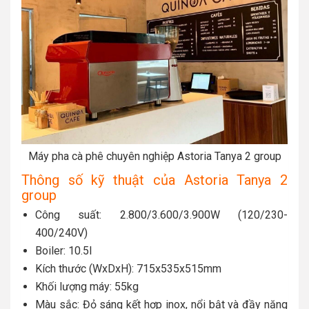
Máy pha cà phê chuyên nghiệp Astoria Tanya 2 group
Thông số kỹ thuật của Astoria Tanya 2
group
Công suất: 2.800/3.600/3.900W (120/230-
400/240V)
Boiler: 10.5l
Kích thước (WxDxH): 715x535x515mm
Khối lượng máy: 55kg
Màu sắc: Đỏ sáng kết hợp inox, nổi bật và đầy năng