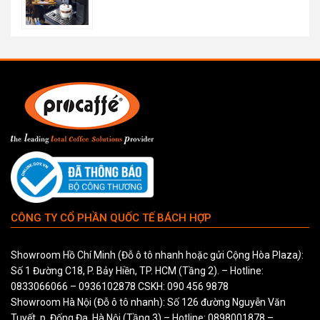
CÔNG TY CỔ PHẦN QUỐC TẾ BÁCH HỢP
Showroom Hồ Chí Minh (Đỗ ô tô nhanh hoặc gửi Cộng Hòa Plaza
)
:
Số 1 Đường C18, P. Bảy Hiền, TP. HCM (Tầng 2). – Hotline:
0833066066
–
0936102878
CSKH:
090 456 9878
Showroom Hà Nội (Đỗ ô tô nhanh): Số 126 đường Nguyễn Văn
Tuyết, p. Đống Đa, Hà Nội (Tầng 3) – Hotline:
0898001878
–