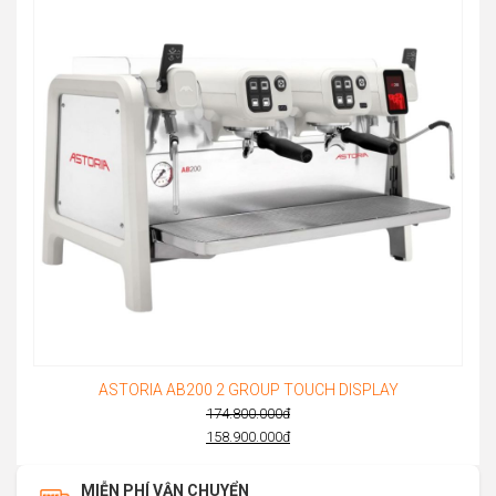
ASTORIA AB200 2 GROUP TOUCH DISPLAY
174.800.000
đ
Original
158.900.000
đ
Current
price
price
was:
MIỄN PHÍ VẬN CHUYỂN