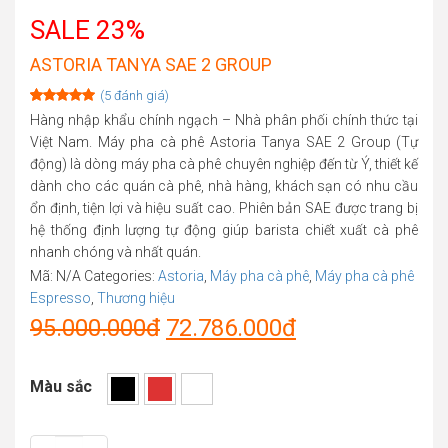
SALE 23%
ASTORIA TANYA SAE 2 GROUP
(
5
đánh giá)
Rated
5
5.00
Hàng nhập khẩu chính ngạch – Nhà phân phối chính thức tại
out of 5
Việt Nam. Máy pha cà phê Astoria Tanya SAE 2 Group (Tự
based on
customer
động) là dòng máy pha cà phê chuyên nghiệp đến từ Ý, thiết kế
ratings
dành cho các quán cà phê, nhà hàng, khách sạn có nhu cầu
ổn định, tiện lợi và hiệu suất cao. Phiên bản SAE được trang bị
hệ thống định lượng tự động giúp barista chiết xuất cà phê
nhanh chóng và nhất quán.
Mã:
N/A
Categories:
Astoria
,
Máy pha cà phê
,
Máy pha cà phê
Espresso
,
Thương hiệu
Original
Current
95.000.000
đ
72.786.000
đ
price
price
Màu sắc
was:
is:
95.000.000đ.
72.786.000đ.