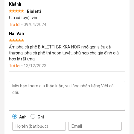
Khánh
Bialetti
Được xếp
Giá cả tuyệt vời
hạng
5
5
sao
Trả lời
•
09/04/2024
Hải Vân
Được xếp
Ấm pha cà phê BIALETTI BRIKKA NOIR nhỏ gọn siêu dễ
hạng
5
5
sao
thương, pha cà phê thì ngon tuyệt, phù hợp cho gia đình giá
hợp lý rất ưng
Trả lời
•
13/12/2023
Anh
Chị