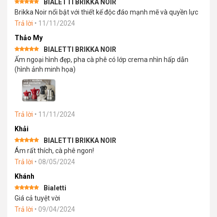
BIALETTI BRIKKA NOIR
Được xếp
Brikka Noir nổi bật với thiết kế độc đáo mạnh mẽ và quyền lực
hạng
5
5
sao
Trả lời
•
11/11/2024
Thảo My
BIALETTI BRIKKA NOIR
Được xếp
Ấm ngoại hình đẹp, pha cà phê có lớp crema nhìn hấp dẫn
hạng
5
5
sao
(hình ảnh minh họa)
Trả lời
•
11/11/2024
Khải
BIALETTI BRIKKA NOIR
Được xếp
Ám rất thích, cà phê ngon!
hạng
5
5
sao
Trả lời
•
08/05/2024
Khánh
Bialetti
Được xếp
Giá cả tuyệt vời
hạng
5
5
sao
Trả lời
•
09/04/2024