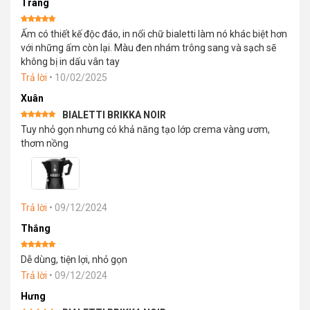
Trang
Được xếp
Ấm có thiết kế độc đáo, in nổi chữ bialetti làm nó khác biệt hơn
hạng
5
5
sao
với những ấm còn lại. Màu đen nhám trông sang và sạch sẽ
không bị in dấu vân tay
Trả lời
•
10/02/2025
Xuân
BIALETTI BRIKKA NOIR
Được xếp
Tuy nhỏ gọn nhưng có khả năng tạo lớp crema vàng ươm,
hạng
5
5
sao
thơm nồng
Trả lời
•
09/12/2024
Thắng
Được xếp
Dễ dùng, tiện lợi, nhỏ gọn
hạng
5
5
sao
Trả lời
•
09/12/2024
Hưng