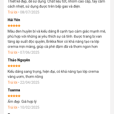
Thiết kế đẹp, dễ sử dụng. Chất liệu tốt, nhôm cao cấp, tay cầm
hạng
5
5
sao
cách nhiệt, sử dụng được trên bếp gas và điện.
Trả lời
•
08/07/2025
Hải Yến
Được xếp
Màu đen huyền bí và kiểu dáng 8 cạnh tạo cảm giác mạnh mẽ,
hạng
5
5
sao
phù hợp với những ai yêu thích sự cá tính. Được trang bị van
tăng áp suất độc quyền, Brikka Noir có khả năng tạo ra lớp
crema mịn màng, giúp cà phê đậm đà và thơm ngon hơn
Trả lời
•
07/06/2025
Thảo Nguyên
Được xếp
Kiểu dáng sang trọng, hiện đại, có khả năng tạo lớp crema
hạng
5
5
sao
vàng ươm, thơm nồng
Trả lời
•
22/04/2025
Tuanna
Được xếp
Ấm đẹp. Giá hợp lý
hạng
5
5
sao
Trả lời
•
10/02/2025