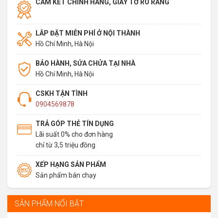
CAM KẾT CHÍNH HÃNG, GIẤY TỜ RÕ RÀNG
LẮP ĐẶT MIỄN PHÍ Ở NỘI THÀNH
Hồ Chí Minh, Hà Nội
BẢO HÀNH, SỬA CHỬA TẠI NHÀ
Hồ Chí Minh, Hà Nội
CSKH TẬN TÌNH
0904569878
TRẢ GÓP THẺ TÍN DỤNG
Lãi suất 0% cho đơn hàng
chỉ từ 3,5 triệu đồng
XẾP HẠNG SẢN PHẨM
Sản phẩm bán chạy
SẢN PHẨM NỔI BẬT