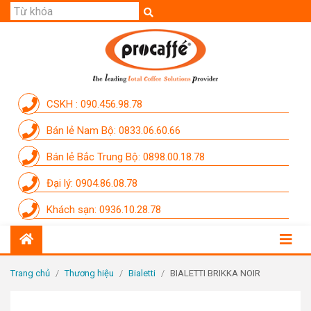
GIỚI THIỆU
SẢN PHẨM
THƯƠNG HIỆU
CSKH : 090.456.98.78
DỊCH VỤ
Bán lẻ Nam Bộ: 0833.06.60.66
CẨM NANG
Bán lẻ Bắc Trung Bộ: 0898.00.18.78
THÀNH VIÊN PROCAFFE
Đại lý: 0904.86.08.78
KHUYẾN MÃI
Khách sạn: 0936.10.28.78
SỰ KIỆN THƯƠNG HIỆU
LIÊN HỆ
Trang chủ
/
Thương hiệu
/
Bialetti
/
BIALETTI BRIKKA NOIR