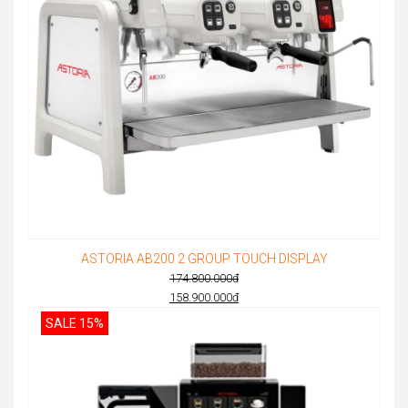
ASTORIA AB200 2 GROUP TOUCH DISPLAY
174.800.000
đ
Original
158.900.000
đ
Current
price
SALE 15%
price
was:
is:
174.800.000đ.
158.900.000đ.