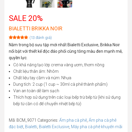
SALE 20%
BIALETTI BRIKKA NOIR
(
13
đánh giá)
Rated
13
5.00
Nằm trong bộ sưu tập mới nhất Bialetti Exclusive, Brikka Noir
out of 5
nổi bật với thiết kế độc đáo phối cùng tông màu đen mạnh mẽ,
based on
customer
quyền lực.
ratings
Có khả năng tạo lớp crema vàng ươm, thơm nồng
Chất liệu thân ấm: Nhôm
Chất liệu tay cầm và núm: Nhựa
Dung tích: 2 cup (1 cup ~ 30ml cà phê thành phẩm)
Van an toàn dễ làm sạch
Thích hợp sử dụng trên các loại bếp trừ bếp từ (khi sử dụng
bếp từ cần có đế chuyển nhiệt bếp từ)
Mã:
BCM_9071
Categories:
Ấm pha cà phê
,
Ấm pha cà phê
đặc biệt
,
Bialetti
,
Bialetti Exclusive
,
Máy pha cà phê khuyến mãi