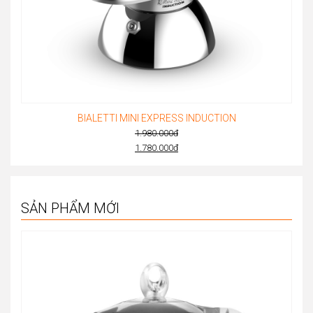
BIALETTI MINI EXPRESS INDUCTION
1.980.000
đ
Original
1.780.000
đ
Current
price
price
was:
is:
1.980.000đ.
SẢN PHẨM MỚI
1.780.000đ.