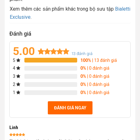
Xem thêm các sản phẩm khác trong bộ sưu tập
Bialetti
Exclusive
.
Đánh giá
5.00
13
đánh giá
5
100%
| 13 đánh giá
Rated
13
5.00
out of 5
4
0%
| 0 đánh giá
based on
3
0%
| 0 đánh giá
customer
2
0%
| 0 đánh giá
ratings
1
0%
| 0 đánh giá
ĐÁNH GIÁ NGAY
Linh
Được xếp