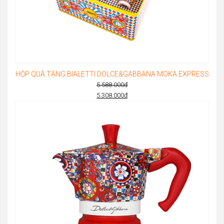
HỘP QUÀ TẶNG BIALETTI DOLCE&GABBANA MOKA EXPRESS
5.588.000
đ
Original
5.308.000
đ
Current
price
price
was:
is:
5.588.000đ.
5.308.000đ.