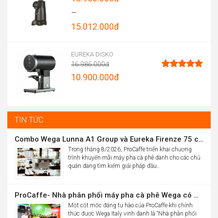
Được xếp
–
hạng
4.96
15.012.000
đ
5 sao
Price
range:
EUREKA DISKO
16.986.000
đ
13.900.000đ
Original
10.900.000
đ
Được xếp
through
hạng
5.00
price
Current
5 sao
15.012.000đ
was:
price
16.986.000đ.
is:
TIN TỨC
10.900.000đ.
Combo Wega Lunna A1 Group và Eureka Firenze 75 chỉ 61,9 triệu
Trong tháng 8/2026, ProCaffe triển khai chương
trình khuyến mãi máy pha cà phê dành cho các chủ
quán đang tìm kiếm giải pháp đầu…
ProCaffe- Nhà phân phối máy pha cà phê Wega có mức tăng trưởng cao nhất thế giới
Một cột mốc đáng tự hào của ProCaffe khi chính
thức được Wega Italy vinh danh là “Nhà phân phối