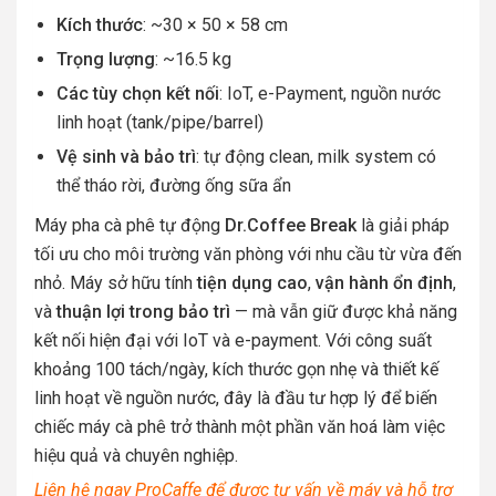
Kích thước
: ~30 × 50 × 58 cm
Trọng lượng
: ~16.5 kg
Các tùy chọn kết nối
: IoT, e-Payment, nguồn nước
linh hoạt (tank/pipe/barrel)
Vệ sinh và bảo trì
: tự động clean, milk system có
thể tháo rời, đường ống sữa ẩn
Máy pha cà phê tự động
Dr.Coffee Break
là giải pháp
tối ưu cho môi trường văn phòng với nhu cầu từ vừa đến
nhỏ. Máy sở hữu tính
tiện dụng cao
,
vận hành ổn định
,
và
thuận lợi trong bảo trì
— mà vẫn giữ được khả năng
kết nối hiện đại với IoT và e-payment. Với công suất
khoảng 100 tách/ngày, kích thước gọn nhẹ và thiết kế
linh hoạt về nguồn nước, đây là đầu tư hợp lý để biến
chiếc máy cà phê trở thành một phần văn hoá làm việc
hiệu quả và chuyên nghiệp.
Liên hệ ngay ProCaffe để được tư vấn về máy và hỗ trợ