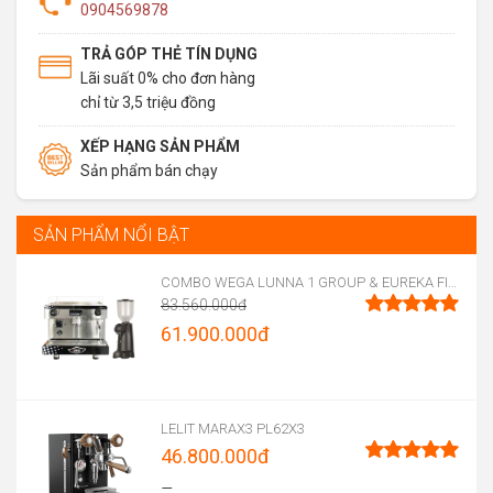
0904569878
TRẢ GÓP THẺ TÍN DỤNG
Lãi suất 0% cho đơn hàng
chỉ từ 3,5 triệu đồng
XẾP HẠNG SẢN PHẨM
Sản phẩm bán chạy
SẢN PHẨM NỔI BẬT
COMBO WEGA LUNNA 1 GROUP & EUREKA FIRENZE 75
83.560.000
đ
Original
61.900.000
đ
Được xếp
hạng
5.00
price
Current
5 sao
was:
price
83.560.000đ.
is:
LELIT MARAX3 PL62X3
46.800.000
đ
61.900.000đ.
Được xếp
–