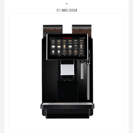
–
51.880.000
đ
Price
range:
48.780.000đ
through
51.880.000đ