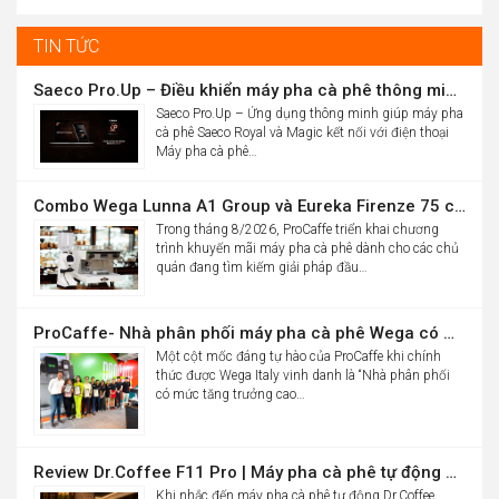
was:
price
16.986.000đ.
is:
TIN TỨC
10.900.000đ.
Saeco Pro.Up – Điều khiển máy pha cà phê thông minh Saeco Royal & Magic bằng điện thoại
Saeco Pro.Up – Ứng dụng thông minh giúp máy pha
cà phê Saeco Royal và Magic kết nối với điện thoại
Máy pha cà phê…
Combo Wega Lunna A1 Group và Eureka Firenze 75 chỉ 61,9 triệu
Trong tháng 8/2026, ProCaffe triển khai chương
trình khuyến mãi máy pha cà phê dành cho các chủ
quán đang tìm kiếm giải pháp đầu…
ProCaffe- Nhà phân phối máy pha cà phê Wega có mức tăng trưởng cao nhất thế giới
Một cột mốc đáng tự hào của ProCaffe khi chính
thức được Wega Italy vinh danh là “Nhà phân phối
có mức tăng trưởng cao…
Review Dr.Coffee F11 Pro | Máy pha cà phê tự động cho văn phòng
Khi nhắc đến máy pha cà phê tự động Dr.Coffee,