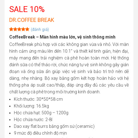
SALE 10%
DR.COFFEE BREAK
(đánh giá)
Rated
1
5.00
CoffeeBreak –
Màn hình màu lớn, vệ sinh thông minh
out of 5
CoffeeBreak phù hợp với các không gian vừa và nhỏ. Với màn
based on
customer
hình cảm ứng màu lên đến 10.1’’ và thiết kế tinh giản, hiện đại,
rating
máy mang đến trải nghiệm cà phê hoàn toàn mới. Hệ thống
đánh sữa có thể tháo rời, chức năng tự vệ sinh không gây gián
đoạn và ống sữa ẩn giúp việc vệ sinh và bảo trì trở nên dễ
dàng, nhẹ nhàng. Bộ xay bằng gốm kết hợp hoàn hảo với hệ
thống pha áp suất cao/thấp, đáp ứng đầy đủ các yêu cầu về
chất lượng cà phê trong môi trường kinh doanh.
Kích thước: 30*50*58 cm
Khối lượng: 16.5kg
Hộc chứa hạt: 500g – 1200g
Hộc chứa nước: 2-8l
Dao xay flat burrs bằng gốm sứ (ceramic)
9 mức độ điều chỉnh độ mịn