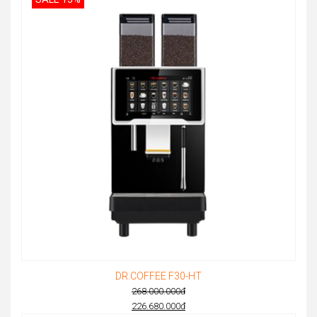
DR.COFFEE F30-HT
268.000.000
đ
Original
226.680.000
đ