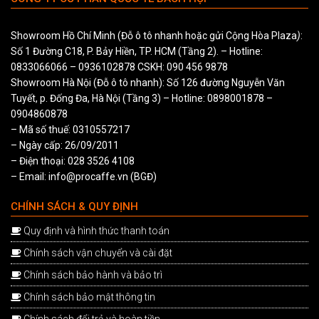
Showroom Hồ Chí Minh (Đỗ ô tô nhanh hoặc gửi Cộng Hòa Plaza
)
:
Số 1 Đường C18, P. Bảy Hiền, TP. HCM (Tầng 2). – Hotline:
0833066066
–
0936102878
CSKH:
090 456 9878
Showroom Hà Nội (Đỗ ô tô nhanh): Số 126 đường Nguyễn Văn
Tuyết, p. Đống Đa, Hà Nội (Tầng 3) – Hotline:
0898001878
–
0904860878
– Mã số thuế: 0310557217
– Ngày cấp: 26/09/2011
– Điện thoại: 028 3526 4108
– Email: info@procaffe.vn (BGĐ)
CHÍNH SÁCH & QUY ĐỊNH
Quy định và hình thức thanh toán
Chính sách vận chuyển và cài đặt
Chính sách bảo hành và bảo trì
Chính sách bảo mật thông tin
Chính sách đổi trả và hoàn tiền