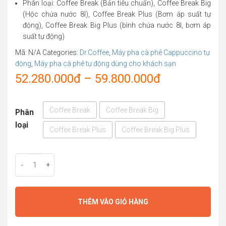
Phân loại: Coffee Break (Bản tiêu chuẩn), Coffee Break Big
(Hộc chứa nước 8l), Coffee Break Plus (Bơm áp suất tự
động), Coffee Break Big Plus (bình chứa nước 8l, bơm áp
suất tự động)
Mã:
N/A
Categories:
Dr.Coffee
,
Máy pha cà phê Cappuccino tự
động
,
Máy pha cà phê tự động dùng cho khách sạn
Price
52.280.000
đ
–
59.800.000
đ
range:
Coffee Break
Coffee Break Big
Phân
52.280.000đ
loại
Coffee Break Plus
Coffee Break Big Plus
through
59.800.000đ
-
+
THÊM VÀO GIỎ HÀNG