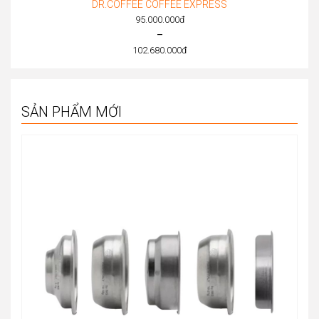
DR.COFFEE COFFEE EXPRESS
95.000.000
đ
–
102.680.000
đ
Price
range:
95.000.000đ
SẢN PHẨM MỚI
through
102.680.000đ