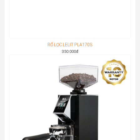
RỔ LỌC LELIT PLA170S
350.000
đ