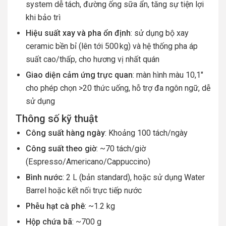
system dễ tách, đường ống sữa ẩn, tăng sự tiện lợi
khi bảo trì
Hiệu suất xay và pha ổn định
: sử dụng bộ xay
ceramic bền bỉ (lên tới 500 kg) và hệ thống pha áp
suất cao/thấp, cho hương vị nhất quán
Giao diện cảm ứng trực quan
: màn hình màu 10,1″
cho phép chọn >20 thức uống, hỗ trợ đa ngôn ngữ, dễ
sử dụng
Thông số kỹ thuật
Công suất hàng ngày
: Khoảng 100 tách/ngày
Công suất theo giờ
: ~70 tách/giờ
(Espresso/Americano/Cappuccino)
Bình nước
: 2 L (bản standard), hoặc sử dụng Water
Barrel hoặc kết nối trực tiếp nước
Phễu hạt cà phê
: ~1.2 kg
Hộp chứa bã
: ~700 g