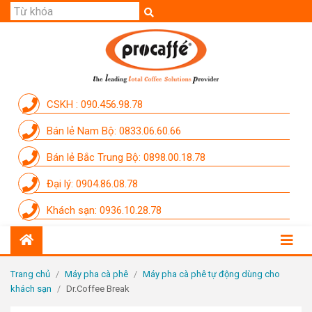
GIỚI THIỆU
SẢN PHẨM
THƯƠNG HIỆU
CSKH : 090.456.98.78
DỊCH VỤ
Bán lẻ Nam Bộ: 0833.06.60.66
CẨM NANG
Bán lẻ Bắc Trung Bộ: 0898.00.18.78
THÀNH VIÊN PROCAFFE
Đại lý: 0904.86.08.78
KHUYẾN MÃI
Khách sạn: 0936.10.28.78
SỰ KIỆN THƯƠNG HIỆU
LIÊN HỆ
Trang chủ
/
Máy pha cà phê
/
Máy pha cà phê tự động dùng cho
khách sạn
/
Dr.Coffee Break