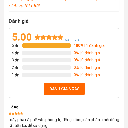
dịch vụ tốt nhất
Đánh giá
5.00
đánh giá
5
100%
| 1 đánh giá
Rated
1
5.00
out of 5
4
0%
| 0 đánh giá
based on
3
0%
| 0 đánh giá
customer
2
0%
| 0 đánh giá
rating
1
0%
| 0 đánh giá
ĐÁNH GIÁ NGAY
Hằng
Được xếp
máy pha cà phê văn phòng tự động, dòng sản phẩm mới dùng
hạng
5
5
sao
rất tiện lợi, dễ sử dụng