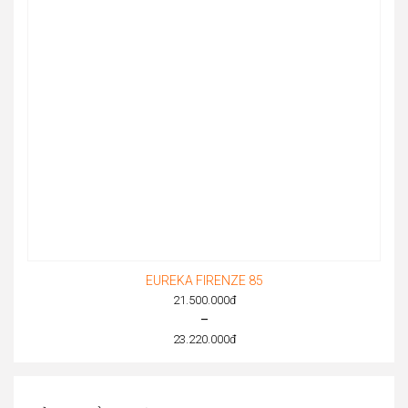
EUREKA FIRENZE 85
21.500.000
đ
–
23.220.000
đ
Price
range:
21.500.000đ