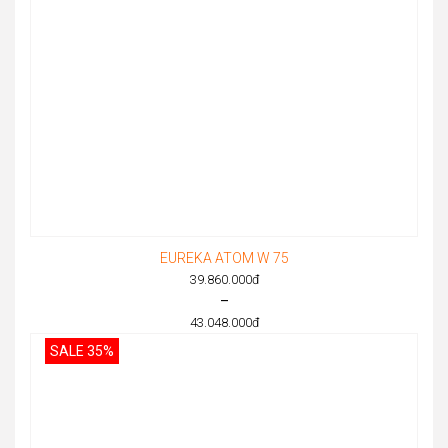
EUREKA ATOM W 75
39.860.000
đ
–
43.048.000
đ
Price
SALE 35%
range:
39.860.000đ
through
43.048.000đ