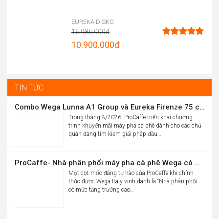
Price
range:
EUREKA DISKO
16.986.000
đ
13.900.000đ
Original
10.900.000
đ
Được xếp
through
hạng
5.00
price
Current
5 sao
15.012.000đ
was:
price
16.986.000đ.
is:
TIN TỨC
10.900.000đ.
Combo Wega Lunna A1 Group và Eureka Firenze 75 chỉ 61,9 triệu
Trong tháng 8/2026, ProCaffe triển khai chương
trình khuyến mãi máy pha cà phê dành cho các chủ
quán đang tìm kiếm giải pháp đầu…
ProCaffe- Nhà phân phối máy pha cà phê Wega có mức tăng trưởng cao nhất thế giới
Một cột mốc đáng tự hào của ProCaffe khi chính
thức được Wega Italy vinh danh là “Nhà phân phối
có mức tăng trưởng cao…