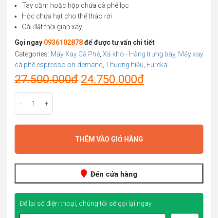
Tay cầm hoặc hộp chứa cà phê lọc
Hộc chứa hạt cho thể tháo rời
Cài đặt thời gian xay
Gọi ngay
0936102878
để được tư vấn chi tiết
Categories:
Máy Xay Cà Phê
,
Xả kho - Hàng trưng bày
,
Máy xay
cà phê espresso on-demand
,
Thương hiệu
,
Eureka
Original
Current
27.500.000
đ
24.750.000
đ
price
price
-
+
was:
is:
27.500.000đ.
24.750.000đ.
THÊM VÀO GIỎ HÀNG
Đến cửa hàng
Để lại số điện thoại, chúng tôi sẽ gọi lại ngay