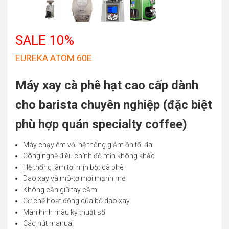
SALE 10%
EUREKA ATOM 60E
Máy xay cà phê hạt cao cấp dành
cho barista chuyên nghiệp (đặc biệt
phù hợp quán specialty coffee)
Máy chạy êm với hệ thống giảm ồn tối đa
Công nghệ điều chỉnh độ mịn không khấc
Hệ thống làm tơi mịn bột cà phê
Dao xay và mô-tơ mới mạnh mẽ
Không cần giữ tay cầm
Cơ chế hoạt động của bộ dao xay
Màn hình màu kỹ thuật số
Các nút manual