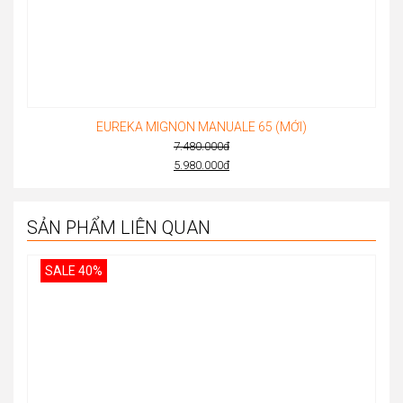
EUREKA MIGNON MANUALE 65 (MỚI)
7.480.000
đ
Original
5.980.000
đ
Current
price
price
was:
is:
SẢN PHẨM LIÊN QUAN
7.480.000đ.
5.980.000đ.
SALE 40%