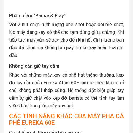
Phần mềm “Pause & Play”
Với 2 nút chọn định lượng one shot hoặc double shot,
lúc máy đang xay có thể cho tạm dừng giữa chừng. Khi
tiếp tục, máy vẫn sẽ xay cho đến khi hết định lượng ban
đầu đã chọn mà không bị quay trở lại xay hoàn toàn từ
đầu.
Không cần giữ tay cầm
Khác với những máy xay cà phê hạt thông thường, kẹp
đỡ tay cầm của Eureka Atom 60E làm từ thép không gỉ
chứ không phải thép cứng. Hệ thống đặt biệt giúp tay
cầm tự giữ chặt vào kẹp đỡ, barista có thể rảnh tay làm
việc khác trong lúc máy xay hạt.
CÁC TÍNH NĂNG KHÁC CỦA MÁY PHA CÀ
PHÊ EUREKA 60E
Cơ chế hoạt động của bộ dao xay