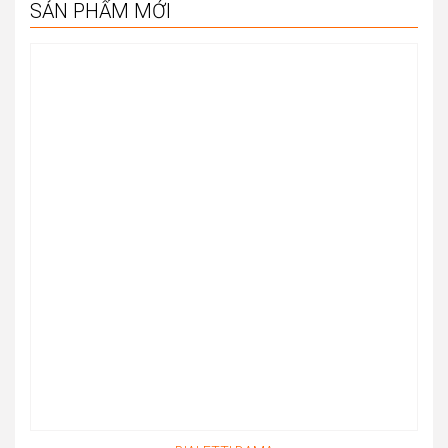
SẢN PHẨM MỚI
through
23.220.000đ