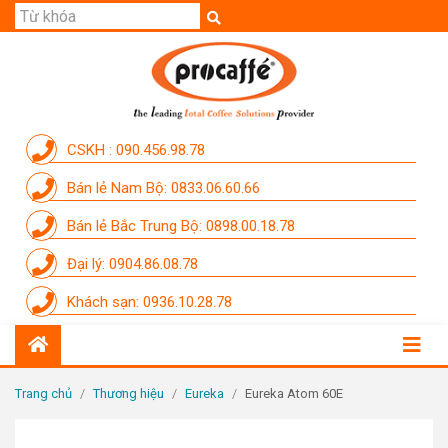
GIỚI THIỆU
SẢN PHẨM
THƯƠNG HIỆU
CSKH : 090.456.98.78
DỊCH VỤ
Bán lẻ Nam Bộ: 0833.06.60.66
CẨM NANG
Bán lẻ Bắc Trung Bộ: 0898.00.18.78
THÀNH VIÊN PROCAFFE
Đại lý: 0904.86.08.78
KHUYẾN MÃI
Khách sạn: 0936.10.28.78
SỰ KIỆN THƯƠNG HIỆU
LIÊN HỆ
Trang chủ
/
Thương hiệu
/
Eureka
/
Eureka Atom 60E