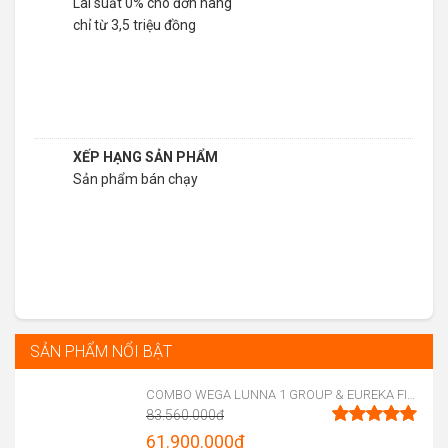
Lãi suất 0% cho đơn hàng
chỉ từ 3,5 triệu đồng
XẾP HẠNG SẢN PHẨM
Sản phẩm bán chạy
SẢN PHẨM NỔI BẬT
COMBO WEGA LUNNA 1 GROUP & EUREKA FIRENZE 75
83.560.000
đ
Original
61.900.000
đ
Được xếp