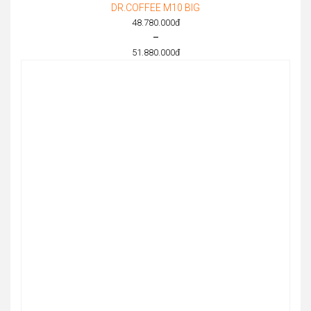
DR.COFFEE M10 BIG
48.780.000
đ
–
51.880.000
đ
Price
range:
48.780.000đ
through
51.880.000đ