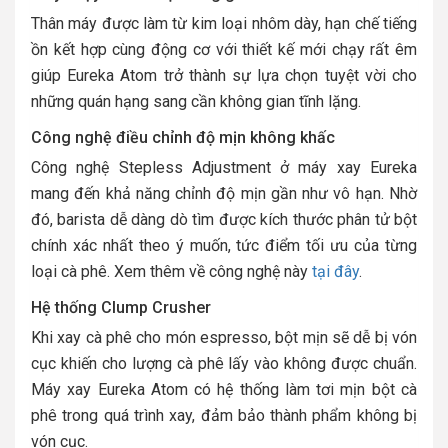
Thân máy được làm từ kim loại nhôm dày, hạn chế tiếng
ồn kết hợp cùng động cơ với thiết kế mới chạy rất êm
giúp Eureka Atom trở thành sự lựa chọn tuyệt vời cho
những quán hạng sang cần không gian tĩnh lặng.
Công nghệ điều chỉnh độ mịn không khấc
Công nghệ Stepless Adjustment ở máy xay Eureka
mang đến khả năng chỉnh độ mịn gần như vô hạn. Nhờ
đó, barista dễ dàng dò tìm được kích thước phân tử bột
chính xác nhất theo ý muốn, tức điểm tối ưu của từng
loại cà phê. Xem thêm về công nghệ này
tại đây
.
Hệ thống Clump Crusher
Khi xay cà phê cho món espresso, bột mịn sẽ dễ bị vón
cục khiến cho lượng cà phê lấy vào không được chuẩn.
Máy xay Eureka Atom có hệ thống làm tơi mịn bột cà
phê trong quá trình xay, đảm bảo thành phẩm không bị
vón cục.