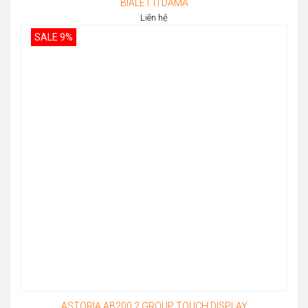
BIALETTI DAMA
Liên hệ
SALE 9%
ASTORIA AB200 2 GROUP TOUCH DISPLAY