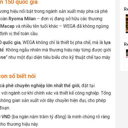
n 150 quốc gia
ương hiệu nổi bật trong ngành sản xuất máy pha cà phê
 đoàn
Ryoma Milan
– đơn vị đang sở hữu các thương
, Macap
và nhiều tên tuổi khác – WEGA đã không ngừng
ịnh vị thế toàn cầu.
0 quốc gia
, WEGA không chỉ là thiết bị pha chế, mà là
lựa
tế
. Không ngẫu nhiên mà thương hiệu này từng được giới
one
” như một đại diện tiêu biểu cho kỹ thuật chế tạo máy
on số biết nói
à phê chuyên nghiệp lớn nhất thế giới
, đặt tại
 với ngành cơ khí chính xác và thiết kế công nghiệp. Tổng
không gian sản xuất với dây chuyền hiện đại, cho phép
đoạn.
0 VND
(ba ngàn năm trăm tỷ đồng) là minh chứng rõ ràng
cho thương hiệu này.