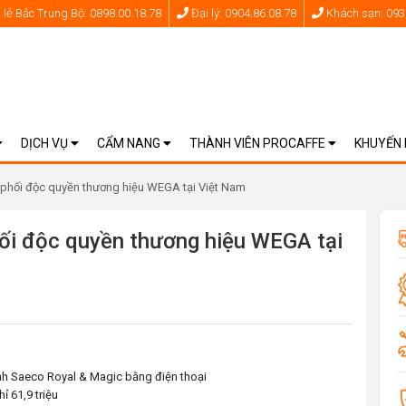
lẻ Bắc Trung Bộ: 0898.00.18.78
Đại lý: 0904.86.08.78
Khách sạn: 093
DỊCH VỤ
CẨM NANG
THÀNH VIÊN PROCAFFE
KHUYẾN
phối độc quyền thương hiệu WEGA tại Việt Nam
ối độc quyền thương hiệu WEGA tại
nh Saeco Royal & Magic bằng điện thoại
 61,9 triệu