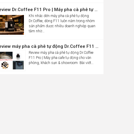
Review Dr.Coffee F11 Pro | Máy pha cà phê tự động cho văn phòng
Khi nhắc đến máy pha cà phê tự động
Dr.Coffee, dòng F11 luôn nằm trong nhóm
sản phẩm được nhiều doanh nghiệp quan
tâm nhờ…
Review máy pha cà phê tự động Dr.Coffee F11 Pro| Máy pha cafe tự động cho văn phòng, khách sạn & showroom
Review máy pha cà phê tự động Dr.Coffee
F11 Pro | Máy pha cafe tự động cho văn
phòng, khách sạn & showroom Bài viết…