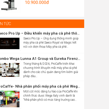
Original
10.900.000
đ
Được xếp
hrough
hạng
5.00
price
Current
5 sao
5.012.000đ
was:
price
16.986.000đ.
is:
IN TỨC
10.900.000đ.
Saeco Pro.Up – Điều khiển máy pha cà phê thông minh Saeco Royal & Magic bằng điện thoại
Saeco Pro.Up – Ứng dụng thông minh giúp
máy pha cà phê Saeco Royal và Magic kết
nối với điện thoại Máy pha cà phê…
Combo Wega Lunna A1 Group và Eureka Firenze 75 chỉ 61,9 triệu
Trong tháng 8/2026, ProCaffe triển khai
chương trình khuyến mãi máy pha cà phê
dành cho các chủ quán đang tìm kiếm giải
pháp đầu…
ProCaffe- Nhà phân phối máy pha cà phê Wega có mức tăng trưởng cao nhất thế giới
Một cột mốc đáng tự hào của ProCaffe khi
chính thức được Wega Italy vinh danh là
“Nhà phân phối có mức tăng trưởng cao…