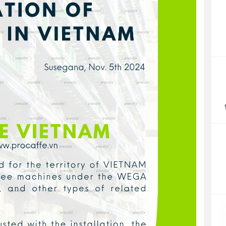
P
r
4
t
4
P
r
1