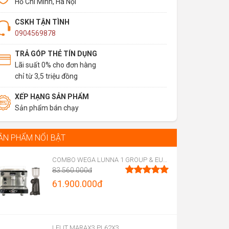
Hồ Chí Minh, Hà Nội
CSKH TẬN TÌNH
0904569878
TRẢ GÓP THẺ TÍN DỤNG
Lãi suất 0% cho đơn hàng
chỉ từ 3,5 triệu đồng
XẾP HẠNG SẢN PHẨM
Sản phẩm bán chạy
ẢN PHẨM NỔI BẬT
COMBO WEGA LUNNA 1 GROUP & EUREKA FIRENZE 75
83.560.000
đ
Original
61.900.000
đ
Được xếp
hạng
5.00
price
Current
5 sao
was:
price
83.560.000đ.
is:
LELIT MARAX3 PL62X3