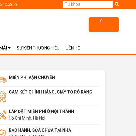
6.10.28.78
0
 MÃI
SỰ KIỆN THƯƠNG HIỆU
LIÊN HỆ
MIỄN PHÍ VẬN CHUYỂN
CAM KẾT CHÍNH HÃNG, GIẤY TỜ RÕ RÀNG
LẮP ĐẶT MIỄN PHÍ Ở NỘI THÀNH
Hồ Chí Minh, Hà Nội
BẢO HÀNH, SỬA CHỬA TẠI NHÀ