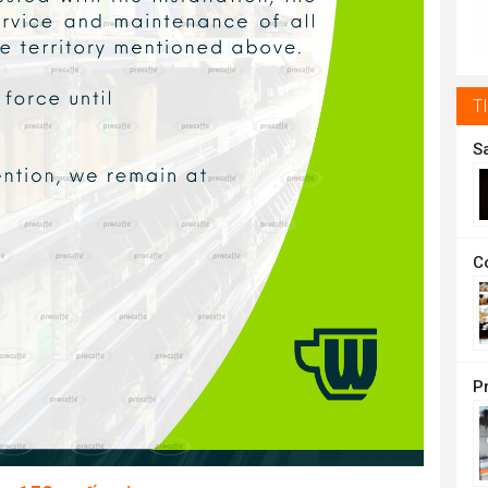
t
1
T