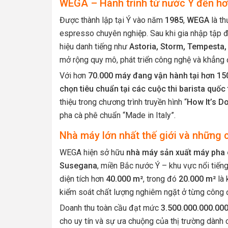
WEGA – Hành trình từ nước Ý đến hơ
Được thành lập tại Ý vào năm
1985
,
WEGA
là th
espresso chuyên nghiệp. Sau khi gia nhập tập
hiệu danh tiếng như
Astoria, Storm, Tempesta
mở rộng quy mô, phát triển công nghệ và khẳng đ
Với hơn
70.000 máy đang vận hành tại hơn 15
chọn tiêu chuẩn tại các cuộc thi barista quốc 
thiệu trong chương trình truyền hình “
How It’s D
pha cà phê chuẩn “Made in Italy”.
Nhà máy lớn nhất thế giới và những c
WEGA hiện sở hữu
nhà máy sản xuất máy pha c
Susegana
, miền Bắc nước Ý – khu vực nổi tiếng
diện tích hơn
40.000 m²
, trong đó
20.000 m²
là 
kiểm soát chất lượng nghiêm ngặt ở từng công 
Doanh thu toàn cầu đạt mức
3.500.000.000.00
cho uy tín và sự ưa chuộng của thị trường dành 