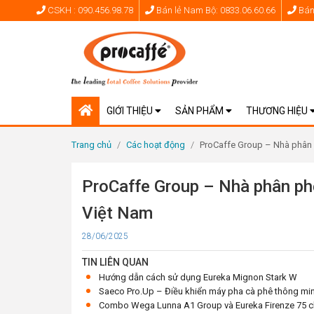
CSKH : 090.456.98.78
Bán lẻ Nam Bộ: 0833.06.60.66
Bán 
GIỚI THIỆU
SẢN PHẨM
THƯƠNG HIỆU
Trang chủ
/
Các hoạt động
/
ProCaffe Group – Nhà phân 
ProCaffe Group – Nhà phân ph
Việt Nam
Cập
28/06/2025
nhật
TIN LIÊN QUAN
Hướng dẫn cách sử dụng Eureka Mignon Stark W
Saeco Pro.Up – Điều khiển máy pha cà phê thông mi
Combo Wega Lunna A1 Group và Eureka Firenze 75 chỉ