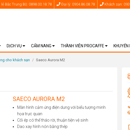
lẻ Bắc Trung Bộ: 0898.00.18.78
Đại lý: 0904.86.08.78
Khách sạn: 093
DỊCH VỤ
CẨM NANG
THÀNH VIÊN PROCAFFE
KHUYẾN
ùng cho khách sạn
/
Saeco Aurora M2
SAECO AURORA M2
Màn hình cảm ứng điện dung với biểu tượng minh
họa trực quan
Cối ép có thể tháo rời, thuận tiện vệ sinh
Dao xay hình nón bằng thép