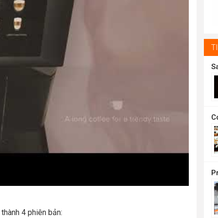
t
1
T
thành 4 phiên bản: