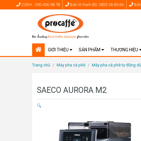
CSKH : 090.456.98.78
Bán lẻ Nam Bộ: 0833.06.60.66
Bán 
GIỚI THIỆU
SẢN PHẨM
THƯƠNG HIỆU
Trang chủ
/
Máy pha cà phê
/
Máy pha cà phê tự động d
SAECO AURORA M2
🔍