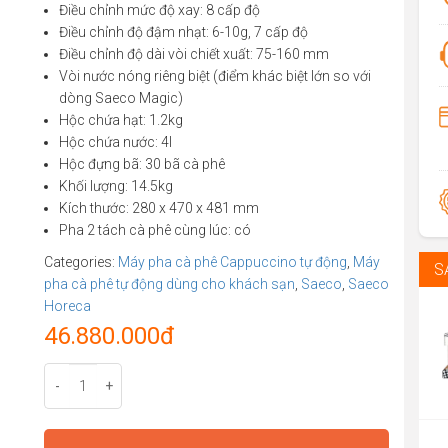
Điều chỉnh mức độ xay: 8 cấp độ
Điều chỉnh độ đậm nhạt: 6-10g, 7 cấp độ
Điều chỉnh độ dài vòi chiết xuất: 75-160 mm
Vòi nước nóng riêng biệt (điểm khác biệt lớn so với
dòng Saeco Magic)
Hộc chứa hạt: 1.2kg
Hộc chứa nước: 4l
Hộc đựng bã: 30 bã cà phê
Khối lượng: 14.5kg
Kích thước: 280 x 470 x 481 mm
Pha 2 tách cà phê cùng lúc: có
Categories:
Máy pha cà phê Cappuccino tự động
,
Máy
S
pha cà phê tự động dùng cho khách sạn
,
Saeco
,
Saeco
Horeca
46.880.000
đ
-
+