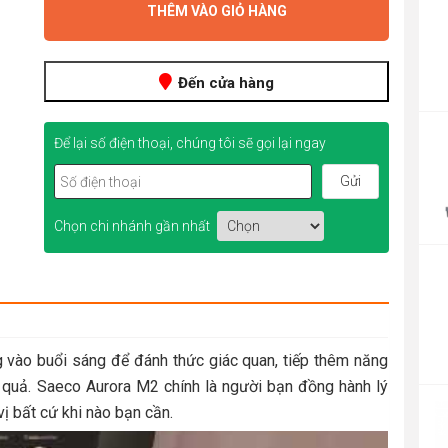
THÊM VÀO GIỎ HÀNG
Đến cửa hàng
P
r
Để lại số điện thoại, chúng tôi sẽ gọi lại ngay
4
t
4
Chọn chi nhánh gần nhất
g vào buổi sáng để đánh thức giác quan, tiếp thêm năng
P
 quả. Saeco Aurora M2 chính là người bạn đồng hành lý
r
ị bất cứ khi nào bạn cần.
1