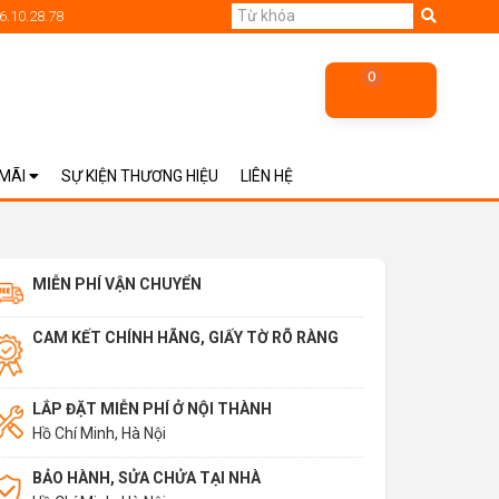
6.10.28.78
0
 MÃI
SỰ KIỆN THƯƠNG HIỆU
LIÊN HỆ
MIỄN PHÍ VẬN CHUYỂN
CAM KẾT CHÍNH HÃNG, GIẤY TỜ RÕ RÀNG
LẮP ĐẶT MIỄN PHÍ Ở NỘI THÀNH
Hồ Chí Minh, Hà Nội
BẢO HÀNH, SỬA CHỬA TẠI NHÀ