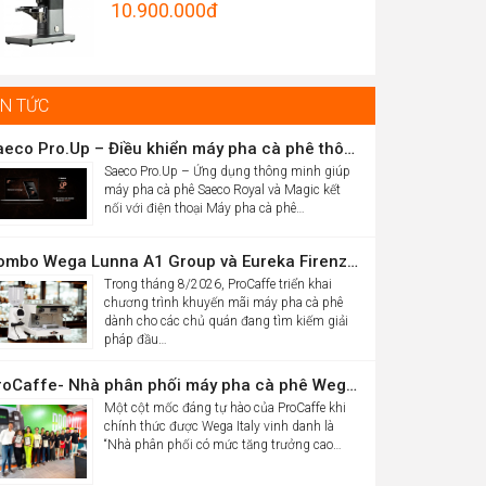
Original
10.900.000
đ
Được xếp
hrough
hạng
5.00
price
Current
5 sao
5.012.000đ
was:
price
16.986.000đ.
is:
IN TỨC
10.900.000đ.
Saeco Pro.Up – Điều khiển máy pha cà phê thông minh Saeco Royal & Magic bằng điện thoại
Saeco Pro.Up – Ứng dụng thông minh giúp
máy pha cà phê Saeco Royal và Magic kết
nối với điện thoại Máy pha cà phê…
Combo Wega Lunna A1 Group và Eureka Firenze 75 chỉ 61,9 triệu
Trong tháng 8/2026, ProCaffe triển khai
chương trình khuyến mãi máy pha cà phê
dành cho các chủ quán đang tìm kiếm giải
pháp đầu…
ProCaffe- Nhà phân phối máy pha cà phê Wega có mức tăng trưởng cao nhất thế giới
Một cột mốc đáng tự hào của ProCaffe khi
chính thức được Wega Italy vinh danh là
“Nhà phân phối có mức tăng trưởng cao…