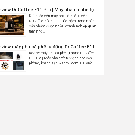
Review Dr.Coffee F11 Pro | Máy pha cà phê tự động cho văn phòng
Khi nhắc đến máy pha cà phê tự động
Dr.Coffee, dòng F11 luôn nằm trong nhóm
sản phẩm được nhiều doanh nghiệp quan
tâm nhờ…
Review máy pha cà phê tự động Dr.Coffee F11 Pro| Máy pha cafe tự động cho văn phòng, khách sạn & showroom
Review máy pha cà phê tự động Dr.Coffee
F11 Pro | Máy pha cafe tự động cho văn
phòng, khách sạn & showroom Bài viết…