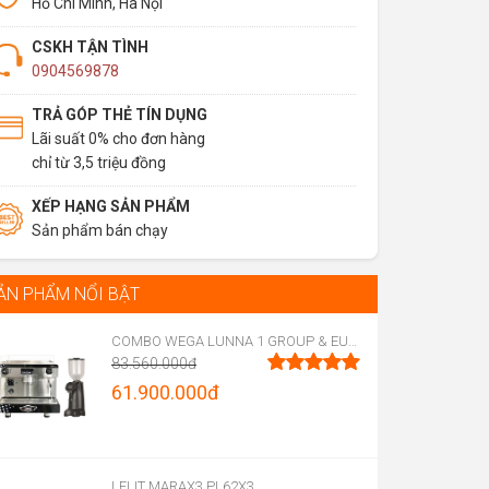
Hồ Chí Minh, Hà Nội
CSKH TẬN TÌNH
0904569878
TRẢ GÓP THẺ TÍN DỤNG
Lãi suất 0% cho đơn hàng
chỉ từ 3,5 triệu đồng
XẾP HẠNG SẢN PHẨM
Sản phẩm bán chạy
ẢN PHẨM NỔI BẬT
COMBO WEGA LUNNA 1 GROUP & EUREKA FIRENZE 75
83.560.000
đ
Original
61.900.000
đ
Được xếp
hạng
5.00
price
Current
5 sao
was:
price
83.560.000đ.
is:
LELIT MARAX3 PL62X3