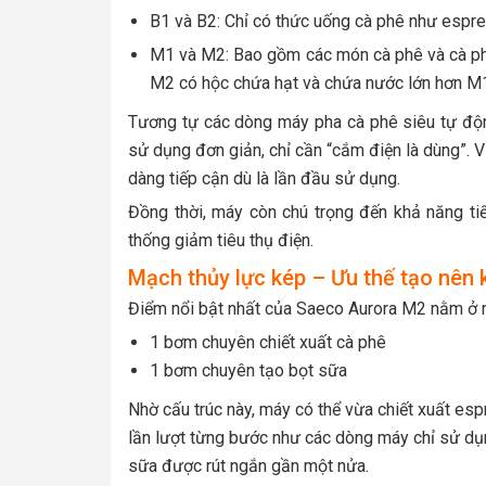
B1 và B2: Chỉ có thức uống cà phê như espre
M1 và M2: Bao gồm các món cà phê và cà phê
M2 có hộc chứa hạt và chứa nước lớn hơn M
Tương tự các dòng máy pha cà phê siêu tự độn
sử dụng đơn giản, chỉ cần “cắm điện là dùng”
. 
dàng tiếp cận dù là lần đầu sử dụng.
Đồng thời, m
áy còn chú trọng đến khả năng ti
thống giảm tiêu thụ điện.
Mạch thủy lực kép – Ưu thế tạo nên 
Điểm nổi bật nhất của Saeco Aurora M2 nằm ở 
1 bơm chuyên chiết xuất cà phê
1 bơm chuyên tạo bọt sữa
Nhờ cấu trúc này, máy có thể vừa chiết xuất esp
lần lượt từng bước như các dòng máy chỉ sử dụn
sữa được rút ngắn gần một nửa.