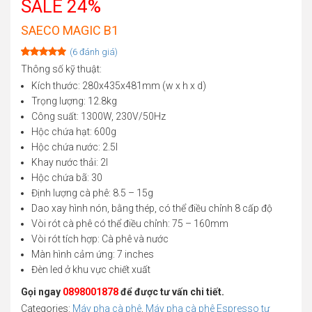
SALE 24%
SAECO MAGIC B1
(
6
đánh giá)
Rated
6
5.00
Thông số kỹ thuật:
out of 5
Kích thước: 280x435x481mm (w x h x d)
based on
customer
Trọng lượng: 12.8kg
ratings
Công suất: 1300W, 230V/50Hz
Hộc chứa hạt: 600g
Hộc chứa nước: 2.5l
Khay nước thải: 2l
Hộc chứa bã: 30
Định lượng cà phê: 8.5 – 15g
Dao xay hình nón, bằng thép, có thể điều chỉnh 8 cấp độ
Vòi rót cà phê có thể điều chỉnh: 75 – 160mm
Vòi rót tích hợp: Cà phê và nước
Màn hình cảm ứng: 7 inches
Đèn led ở khu vực chiết xuất
Gọi ngay
0898001878
để được tư vấn chi tiết.
Categories:
Máy pha cà phê
,
Máy pha cà phê Espresso tự