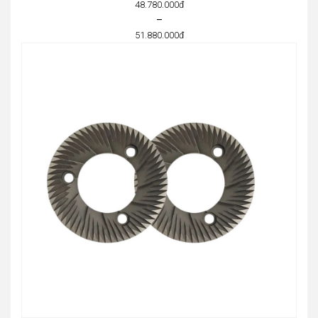
48.780.000
đ
–
51.880.000
đ
Price
range:
48.780.000đ
through
51.880.000đ