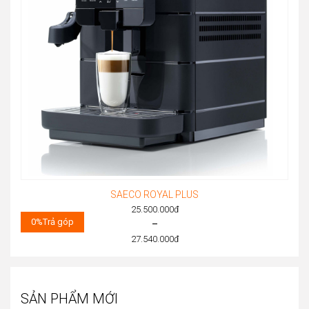
SAECO ROYAL PLUS
25.500.000
đ
0%
Trả góp
–
27.540.000
đ
Price
range:
25.500.000đ
SẢN PHẨM MỚI
through