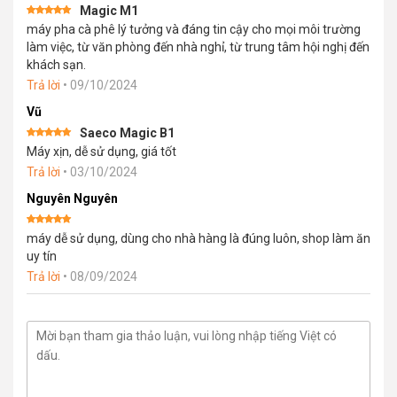
Magic M1
Được xếp
máy pha cà phê lý tưởng và đáng tin cậy cho mọi môi trường
hạng
5
5
sao
làm việc, từ văn phòng đến nhà nghỉ, từ trung tâm hội nghị đến
khách sạn.
Trả lời
•
09/10/2024
Vũ
Saeco Magic B1
Được xếp
Máy xịn, dễ sử dụng, giá tốt
hạng
5
5
sao
Trả lời
•
03/10/2024
Nguyên Nguyên
Được xếp
máy dễ sử dụng, dùng cho nhà hàng là đúng luôn, shop làm ăn
hạng
5
5
sao
uy tín
Trả lời
•
08/09/2024