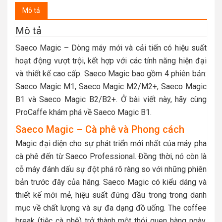
Mô tả
Mô tả
Saeco Magic – Dòng máy mới và cải tiến có hiệu suất
hoạt động vượt trội, kết hợp với các tính năng hiện đại
và thiết kế cao cấp. Saeco Magic bao gồm 4 phiên bản:
Saeco Magic M1, Saeco Magic M2/M2+, Saeco Magic
B1 và Saeco Magic B2/B2+. Ở bài viết này, hãy cùng
ProCaffe khám phá về Saeco Magic B1.
Saeco Magic – Cà phê và Phong cách
Magic đại diện cho sự phát triển mới nhất của máy pha
cà phê đến từ Saeco Professional. Đồng thời, nó còn là
cỗ máy đánh dấu sự đột phá rõ ràng so với những phiên
bản trước đây của hãng. Saeco Magic có kiểu dáng và
thiết kế mới mẻ, hiệu suất đứng đầu trong trong danh
mục về chất lượng và sự đa dạng đồ uống. The coffee
break (tiệc cà phê) trở thành một thói quen hàng ngày,