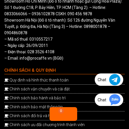
Showroom Hồ Chí Minh (Đỗ ô tô nhanh hoặc gửi Cộng Hòa Plaza
)
:
Số 1 Đường C18, P. Bảy Hiền, TP. HCM (Tầng 2). – Hotline:
0833066066
–
0936102878
CSKH:
090 456 9878
Showroom Hà Nội (Đỗ ô tô nhanh): Số 126 đường Nguyễn Văn
Tuyết, p. Đống Đa, Hà Nội (Tầng 3) – Hotline:
0898001878
–
0904860878
– Mã số thuế: 0310557217
– Ngày cấp: 26/09/2011
– Điện thoại: 028 3526 4108
– Email: info@procaffe.vn (BGĐ)
CHÍNH SÁCH & QUY ĐỊNH
Chat
Quy định và hình thức thanh toán
Chính sách vận chuyển và cài đặt
Chính sách bảo hành và bảo trì
Chat
Chính sách bảo mật thông tin
0
Chính sách đổi trả và hoàn tiền
Chính sách ưu đãi chương trình thành viên