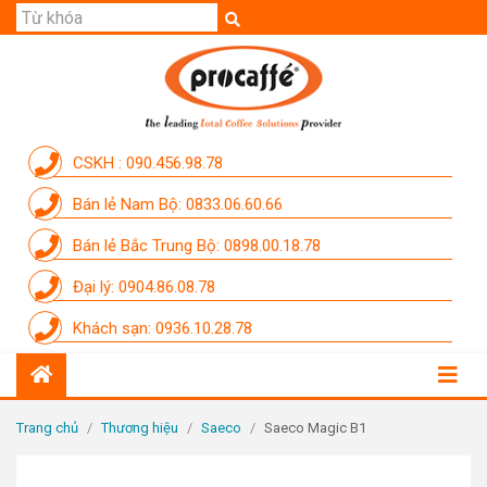
GIỚI THIỆU
SẢN PHẨM
THƯƠNG HIỆU
CSKH : 090.456.98.78
DỊCH VỤ
Bán lẻ Nam Bộ: 0833.06.60.66
CẨM NANG
Bán lẻ Bắc Trung Bộ: 0898.00.18.78
THÀNH VIÊN PROCAFFE
Đại lý: 0904.86.08.78
KHUYẾN MÃI
Khách sạn: 0936.10.28.78
SỰ KIỆN THƯƠNG HIỆU
LIÊN HỆ
Trang chủ
/
Thương hiệu
/
Saeco
/
Saeco Magic B1