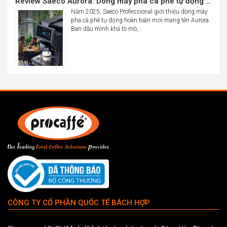
Review Saeco Aurora: Dòng máy pha cà phê tự động văn phòng mới của Saeco có gì đáng chú ý?
Năm 2025, Saeco Professional giới thiệu dòng máy
pha cà phê tự động hoàn toàn mới mang tên Aurora.
Ban đầu mình khá tò mò,…
CÔNG TY CỔ PHẦN QUỐC TẾ BÁCH HỢP