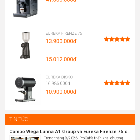
46.800.000đ
Được xếp
through
hạng
5.00
5 sao
48.800.000đ
EUREKA FIRENZE 75
13.900.000
đ
Được xếp
–
hạng
4.96
15.012.000
đ
5 sao
Price
range:
EUREKA DISKO
16.986.000
đ
13.900.000đ
Original
10.900.000
đ
Được xếp
through
hạng
5.00
price
Current
5 sao
15.012.000đ
was:
price
16.986.000đ.
is:
TIN TỨC
10.900.000đ.
Combo Wega Lunna A1 Group và Eureka Firenze 75 chỉ 61,9 triệu
Trong tháng 8/2026, ProCaffe triển khai chương