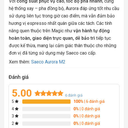
Với
công suất phục vụ cao
,
tốc độ pha nhanh
, cùng
hệ thống xay – pha đồng bộ, Aurora đáp ứng tốt nhu cầu
sử dụng liên tục trong giờ cao điểm, mà vẫn đảm bảo
hương vị espresso nhất quán giữa các tách. Các tính
năng quen thuộc trên Magic như
vận hành tự động
hoàn toàn, giao diện trực quan, dễ bảo trì
tiếp tục
được kế thừa, mang lại cảm giác thân thuộc cho những
đơn vị đã từng sử dụng máy Saeco cao cấp.
Xem thêm:
Saeco Aurora M2
Đánh giá
5.00
6
đánh giá
5
100%
| 6 đánh giá
Rated
6
5.00
out of 5
4
0%
| 0 đánh giá
based on
3
0%
| 0 đánh giá
customer
2
0%
| 0 đánh giá
ratings