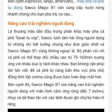
Bên cạnh espresso, lungo, americano,…
máy pha cà phê
tự động
Saeco Magic B1 còn cung cấp nước nóng
nhanh chóng cho bạn pha trà, ca cao,…
Nâng cao trải nghiệm người dùng
Là thương hiệu dẫn đầu trong phân khúc máy pha cà
phê “bean to cup”, Saeco luôn làm hài lòng người dùng
từ những chi tiết tưởng chừng như đơn giản nhất và
Saeco Magic B1 cũng không ngoại lệ. Bộ phận vòi rót
cà phê có thể thay đổi chiều cao từ 75-160mm tương
ứng với nhiều loại ly tách khác nhau. Bạn không cần phải
lăn tăn vấn đề cà phê bị văng bẩn khu vực pha chế,
đồng thời lớp crema cũng được bảo toàn đẹp mắt hơn.
Bên cạnh đó, Saeco Magic B1 còn nâng cao trải nghiệm
người dùng với màn hình cảm ứng rộng đến 7 inches,
nhạy và dễ thao tác với các lệnh được ghi chú/ký hiệu rõ
ràng.