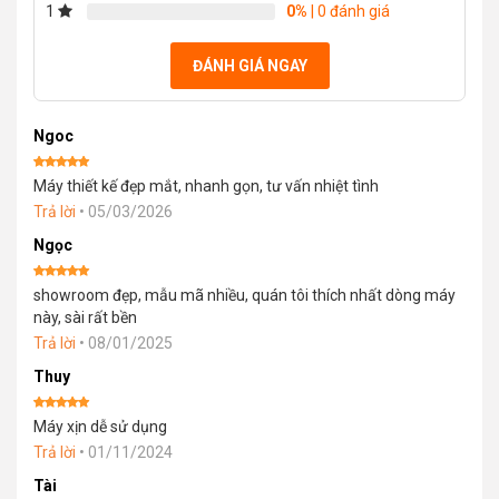
1
0%
| 0 đánh giá
ĐÁNH GIÁ NGAY
Ngoc
Được xếp
Máy thiết kế đẹp mắt, nhanh gọn, tư vấn nhiệt tình
hạng
5
5
sao
Trả lời
•
05/03/2026
Ngọc
Được xếp
showroom đẹp, mẫu mã nhiều, quán tôi thích nhất dòng máy
hạng
5
5
sao
này, sài rất bền
Trả lời
•
08/01/2025
Thuy
Được xếp
Máy xịn dễ sử dụng
hạng
5
5
sao
Trả lời
•
01/11/2024
Tài