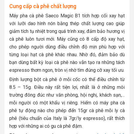
Cung cấp cà phê chất lượng
Máy pha cà phê Saeco Magic B1 tích hợp cối xay hạt
với lưỡi dao hình nón bằng thép chất lượng cao giúp
giảm tích tụ nhiệt trong quá trình xay, đảm bảo hương vị
cà phê luôn tươi mới. Máy cũng có 8 cấp độ xay hạt,
cho phép người dùng điều chỉnh độ mịn phù hợp với
từng loại hạt cà phê khác nhau. Nhờ đó, đảm bảo dù
bạn dùng bất kỳ loại cà phê nào vẫn tạo ra những tách
espresso thơm ngon, tròn vị nhờ tìm đúng cỡ xay tối ưu.
Định lượng bột cà phê ở mỗi cốc có thể điều chỉnh từ
8.5 – 15g. Điều này rất tiện lợi, nhất là ở những môi
trường đông đúc như văn phòng, hội nghị, khách sạn,…
mỗi người có một khẩu vị riêng. Hiếm có máy pha cà
phê tự động nào cho phép đến 15gr cà phê mỗi ly cà
phê (tiêu chuẩn của Italy là 7gr/ly espresso), rất thích
hợp với những ai có gu cà phê đậm.