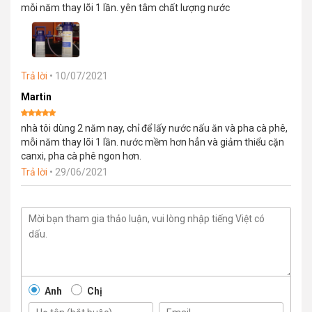
Được xếp
mỗi năm thay lõi 1 lần. yên tâm chất lượng nước
hạng
5
5
sao
Trả lời
•
10/07/2021
Martin
Được xếp
nhà tôi dùng 2 năm nay, chỉ để lấy nước nấu ăn và pha cà phê,
hạng
5
5
sao
mỗi năm thay lõi 1 lần. nước mềm hơn hẳn và giảm thiểu cặn
canxi, pha cà phê ngon hơn.
Trả lời
•
29/06/2021
Anh
Chị