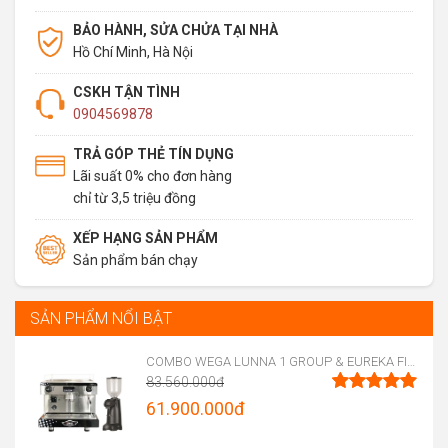
BẢO HÀNH, SỬA CHỬA TẠI NHÀ
Hồ Chí Minh, Hà Nội
CSKH TẬN TÌNH
0904569878
TRẢ GÓP THẺ TÍN DỤNG
Lãi suất 0% cho đơn hàng
chỉ từ 3,5 triệu đồng
XẾP HẠNG SẢN PHẨM
Sản phẩm bán chạy
SẢN PHẨM NỔI BẬT
COMBO WEGA LUNNA 1 GROUP & EUREKA FIRENZE 75
83.560.000
đ
Original
61.900.000
đ
Được xếp
hạng
5.00
price
Current
5 sao