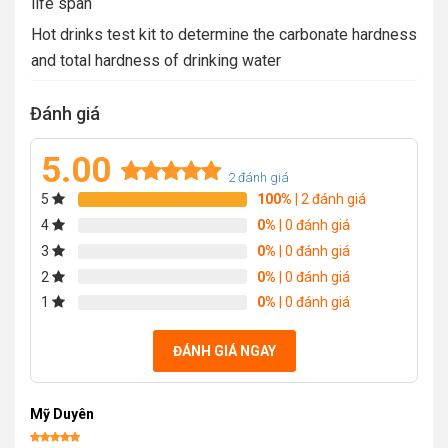
life span
Hot drinks test kit to determine the carbonate hardness
and total hardness of drinking water
Đánh giá
5.00
2
đánh giá
5
100%
| 2 đánh giá
Rated
2
5.00
out of 5
4
0%
| 0 đánh giá
based on
3
0%
| 0 đánh giá
customer
2
0%
| 0 đánh giá
ratings
1
0%
| 0 đánh giá
ĐÁNH GIÁ NGAY
Mỹ Duyên