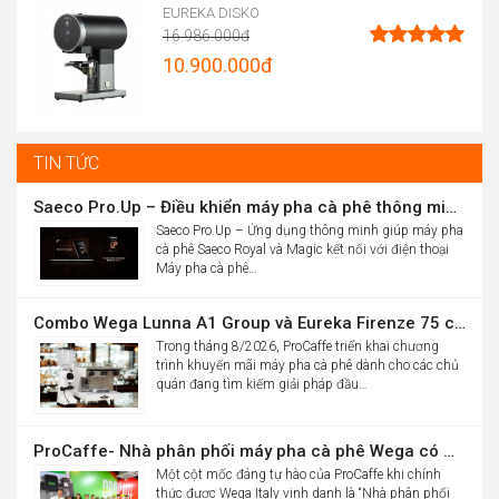
range:
EUREKA DISKO
16.986.000
đ
13.900.000đ
Original
10.900.000
đ
Được xếp
through
hạng
5.00
price
Current
5 sao
15.012.000đ
was:
price
16.986.000đ.
is:
TIN TỨC
10.900.000đ.
Saeco Pro.Up – Điều khiển máy pha cà phê thông minh Saeco Royal & Magic bằng điện thoại
Saeco Pro.Up – Ứng dụng thông minh giúp máy pha
cà phê Saeco Royal và Magic kết nối với điện thoại
Máy pha cà phê…
Combo Wega Lunna A1 Group và Eureka Firenze 75 chỉ 61,9 triệu
Trong tháng 8/2026, ProCaffe triển khai chương
trình khuyến mãi máy pha cà phê dành cho các chủ
quán đang tìm kiếm giải pháp đầu…
ProCaffe- Nhà phân phối máy pha cà phê Wega có mức tăng trưởng cao nhất thế giới
Một cột mốc đáng tự hào của ProCaffe khi chính
thức được Wega Italy vinh danh là “Nhà phân phối