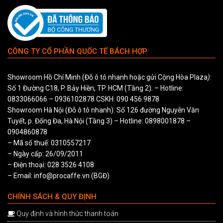
CÔNG TY CỔ PHẦN QUỐC TẾ BÁCH HỢP
Showroom Hồ Chí Minh (Đỗ ô tô nhanh hoặc gửi Cộng Hòa Plaza
)
:
Số 1 Đường C18, P. Bảy Hiền, TP. HCM (Tầng 2). – Hotline:
0833066066
–
0936102878
CSKH:
090 456 9878
Showroom Hà Nội (Đỗ ô tô nhanh): Số 126 đường Nguyễn Văn
Tuyết, p. Đống Đa, Hà Nội (Tầng 3) – Hotline:
0898001878
–
0904860878
– Mã số thuế: 0310557217
– Ngày cấp: 26/09/2011
– Điện thoại: 028 3526 4108
– Email: info@procaffe.vn (BGĐ)
CHÍNH SÁCH & QUY ĐỊNH
Quy định và hình thức thanh toán