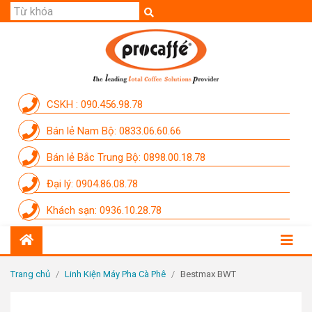
GIỚI THIỆU
SẢN PHẨM
THƯƠNG HIỆU
CSKH : 090.456.98.78
DỊCH VỤ
Bán lẻ Nam Bộ: 0833.06.60.66
CẨM NANG
Bán lẻ Bắc Trung Bộ: 0898.00.18.78
THÀNH VIÊN PROCAFFE
Đại lý: 0904.86.08.78
KHUYẾN MÃI
Khách sạn: 0936.10.28.78
SỰ KIỆN THƯƠNG HIỆU
LIÊN HỆ
Trang chủ
/
Linh Kiện Máy Pha Cà Phê
/
Bestmax BWT