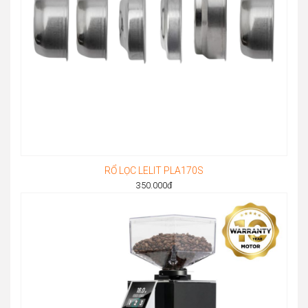
RỔ LỌC LELIT PLA170S
350.000
đ