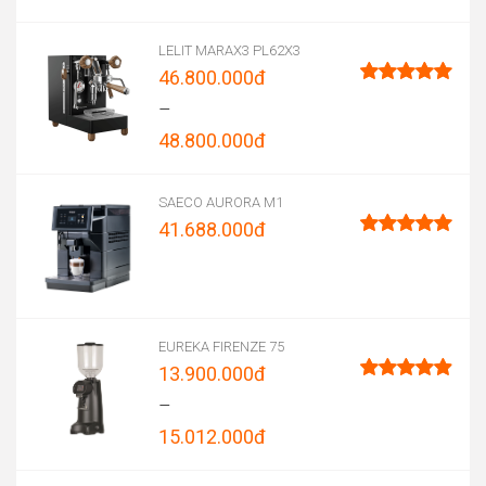
was:
price
83.560.000đ.
is:
LELIT MARAX3 PL62X3
46.800.000
đ
61.900.000đ.
Được xếp
–
hạng
5.00
48.800.000
đ
5 sao
Price
range:
SAECO AURORA M1
41.688.000
đ
46.800.000đ
Được xếp
through
hạng
5.00
5 sao
48.800.000đ
EUREKA FIRENZE 75
13.900.000
đ
Được xếp
–
hạng
4.96
15.012.000
đ
5 sao
Price