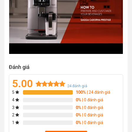
Đánh giá
5.00
24
đánh giá
5
100%
| 24 đánh giá
Rated
24
5.00
out of 5
4
0%
| 0 đánh giá
based on
3
0%
| 0 đánh giá
customer
2
0%
| 0 đánh giá
ratings
1
0%
| 0 đánh giá