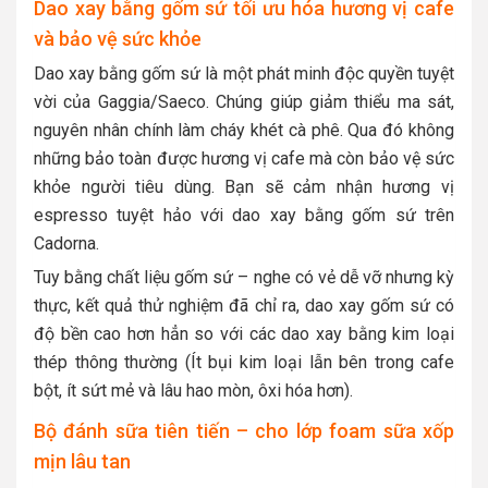
Dao xay bằng gốm sứ tối ưu hóa hương vị cafe
và bảo vệ sức khỏe
Dao xay bằng gốm sứ là một phát minh độc quyền tuyệt
vời của Gaggia/Saeco. Chúng giúp giảm thiểu ma sát,
nguyên nhân chính làm cháy khét cà phê. Qua đó không
những bảo toàn được hương vị cafe mà còn bảo vệ sức
khỏe người tiêu dùng. Bạn sẽ cảm nhận hương vị
espresso tuyệt hảo với dao xay bằng gốm sứ trên
Cadorna.
Tuy bằng chất liệu gốm sứ – nghe có vẻ dễ vỡ nhưng kỳ
thực, kết quả thử nghiệm đã chỉ ra, dao xay gốm sứ có
độ bền cao hơn hẳn so với các dao xay bằng kim loại
thép thông thường (Ít bụi kim loại lẫn bên trong cafe
bột, ít sứt mẻ và lâu hao mòn, ôxi hóa hơn).
Bộ đánh sữa tiên tiến – cho lớp foam sữa xốp
mịn lâu tan