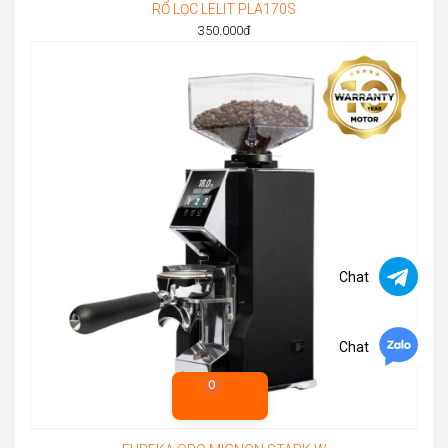
RỔ LỌC LELIT PLA170S
350.000
đ
Chat
Chat
0