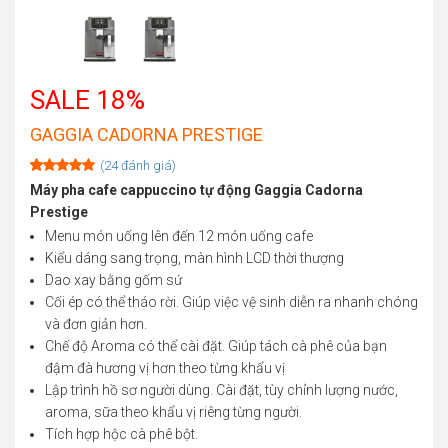
SALE 18%
GAGGIA CADORNA PRESTIGE
(
24
đánh giá)
Rated
24
5.00
Máy pha cafe cappuccino tự động Gaggia Cadorna
out of 5
Prestige
based on
customer
Menu món uống lên đến 12 món uống cafe
ratings
Kiểu dáng sang trọng, màn hình LCD thời thượng
Dao xay bằng gốm sứ
Cối ép có thể tháo rời. Giúp việc vệ sinh diễn ra nhanh chóng
và đơn giản hơn.
Chế độ Aroma có thể cài đặt. Giúp tách cà phê của bạn
đậm đà hương vị hơn theo từng khẩu vị
Lập trình hồ sơ người dùng. Cài đặt, tùy chỉnh lượng nước,
aroma, sữa theo khẩu vị riêng từng người.
Tích hợp hộc cà phê bột.