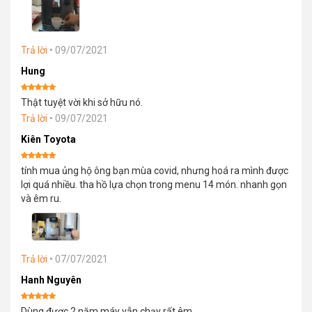
Trả lời
•
09/07/2021
Hung
Được xếp
Thật tuyệt vời khi sở hữu nó.
hạng
5
5
sao
Trả lời
•
09/07/2021
Kiên Toyota
Được xếp
tính mua ủng hộ ông bạn mùa covid, nhưng hoá ra mình được
hạng
5
5
sao
lợi quá nhiều. tha hồ lựa chọn trong menu 14 món. nhanh gọn
và êm ru.
Trả lời
•
07/07/2021
Hanh Nguyên
Được xếp
Dùng được 2 năm máy vẫn chạy rất êm