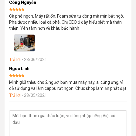
Công Nguyễn
Được xếp
Cà phê ngon. Máy rất ổn. Foam sữa tự động mà mịn bất ngờ.
hạng
5
5
sao
Pha được nhiều loại cà phê. Chị CEO ở đây hiểu biết mà thân
thiện. Yên tâm hơn về khâu bảo hành
Trả lời
•
28/06/2021
Ngoc Linh
Được xếp
Mình giới thiệu cho 2 người bạn mua máy này, ai cũng ưng, vì
hạng
5
5
sao
dễ sử dụng và làm cappu rất ngon. Chúc shop làm ăn phát đạt
Trả lời
•
28/05/2021