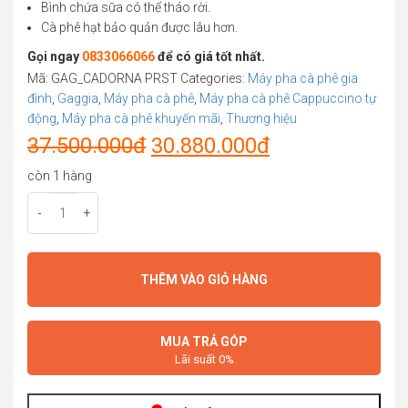
Bình chứa sữa có thể tháo rời.
Cà phê hạt bảo quản được lâu hơn.
Gọi ngay
0833066066
để có giá tốt nhất.
Mã:
GAG_CADORNA PRST
Categories:
Máy pha cà phê gia
đình
,
Gaggia
,
Máy pha cà phê
,
Máy pha cà phê Cappuccino tự
động
,
Máy pha cà phê khuyến mãi
,
Thương hiệu
Original
Current
37.500.000
đ
30.880.000
đ
price
price
còn 1 hàng
was:
is:
-
+
37.500.000đ.
30.880.000đ.
THÊM VÀO GIỎ HÀNG
MUA TRẢ GÓP
Lãi suất 0%