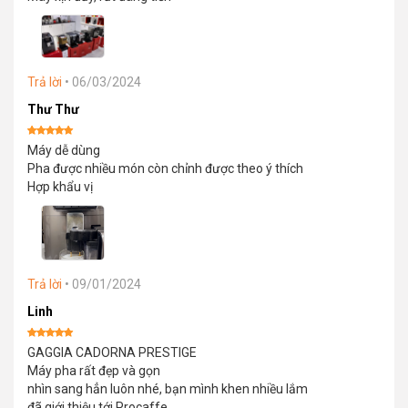
hạng
5
5
sao
Trả lời
•
06/03/2024
Thư Thư
Được xếp
Máy dễ dùng
hạng
5
5
sao
Pha được nhiều món còn chỉnh được theo ý thích
Hợp khẩu vị
Trả lời
•
09/01/2024
Linh
Được xếp
GAGGIA CADORNA PRESTIGE
hạng
5
5
sao
Máy pha rất đẹp và gọn
nhìn sang hẳn luôn nhé, bạn mình khen nhiều lắm
đã giới thiệu tới Procaffe