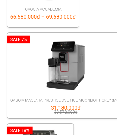
GAGGIA ACCADEMIA
Price
66.680.000
đ
–
69.680.000
đ
range:
66.680.000đ
SALE 7%
through
69.680.000đ
GAGGIA MAGENTA PRESTIGE OVER ICE MOONLIGHT GREY (MỚI)
Original
31.180.000
đ
33.578.000
đ
price
Current
was:
price
SALE 18%
33.578.000đ.