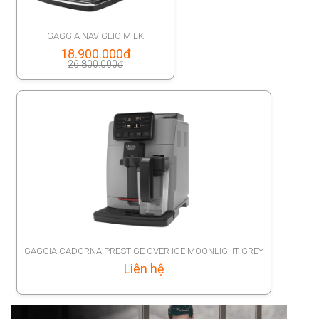
GAGGIA NAVIGLIO MILK
Original
18.900.000
đ
26.800.000
đ
price
Current
was:
price
26.800.000đ.
is:
18.900.000đ.
GAGGIA CADORNA PRESTIGE OVER ICE MOONLIGHT GREY
Liên hệ