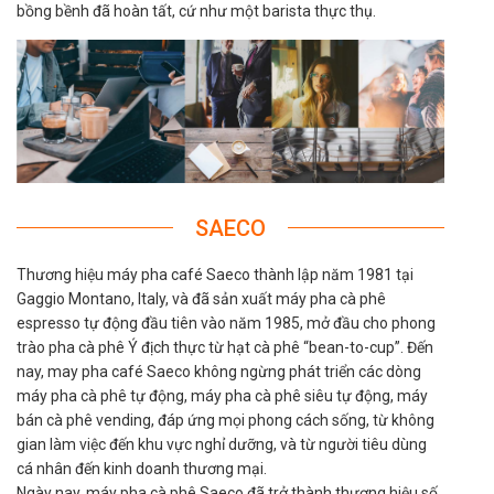
bồng bềnh đã hoàn tất, cứ như một barista thực thụ.
SAECO
Thương hiệu máy pha café Saeco thành lập năm 1981 tại
Gaggio Montano, Italy, và đã sản xuất máy pha cà phê
espresso tự động đầu tiên vào năm 1985, mở đầu cho phong
trào pha cà phê Ý địch thực từ hạt cà phê “bean-to-cup”. Đến
nay, may pha café Saeco không ngừng phát triển các dòng
máy pha cà phê tự động, máy pha cà phê siêu tự động, máy
bán cà phê vending, đáp ứng mọi phong cách sống, từ không
gian làm việc đến khu vực nghỉ dưỡng, và từ người tiêu dùng
cá nhân đến kinh doanh thương mại.
Ngày nay, máy pha cà phê Saeco đã trở thành thương hiệu số