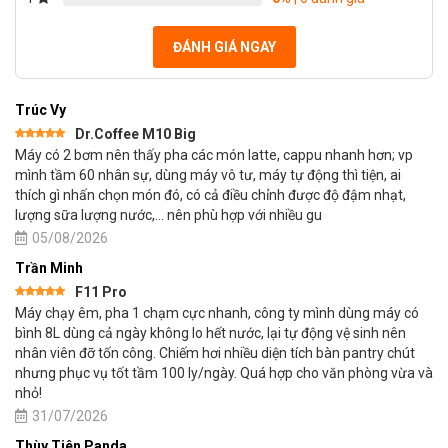
ĐÁNH GIÁ NGAY
Trúc Vy
Dr.Coffee M10 Big
Được xếp
Máy có 2 bơm nên thấy pha các món latte, cappu nhanh hơn; vp
hạng
5
5
sao
mình tầm 60 nhân sự, dùng máy vô tư, máy tự động thì tiện, ai
thích gì nhấn chọn món đó, có cả điều chỉnh được độ đậm nhạt,
lượng sữa lượng nước,… nên phù hợp với nhiều gu
05/08/2026
Trần Minh
F11 Pro
Được xếp
Máy chạy êm, pha 1 chạm cực nhanh, công ty mình dùng máy có
hạng
5
5
sao
bình 8L dùng cả ngày không lo hết nước, lại tự động vệ sinh nên
nhân viên đỡ tốn công. Chiếm hơi nhiều diện tích bàn pantry chút
nhưng phục vụ tốt tầm 100 ly/ngày. Quá hợp cho văn phòng vừa và
nhỏ!
31/07/2026
Thùy Tiên Panda