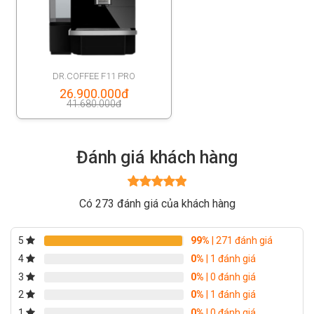
DR.COFFEE F11 PRO
Original
26.900.000
đ
41.680.000
đ
price
Current
was:
price
41.680.000đ.
Đánh giá khách hàng
is:
26.900.000đ.
Được xếp
Có 273 đánh giá của khách hàng
hạng
5
5
sao
5
99%
| 271 đánh giá
4
0%
| 1 đánh giá
3
0%
| 0 đánh giá
2
0%
| 1 đánh giá
1
0%
| 0 đánh giá