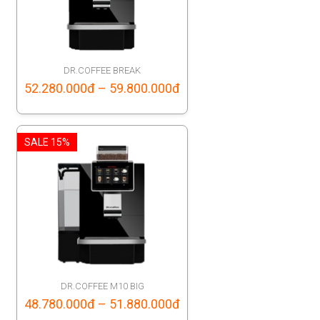
DR.COFFEE BREAK
Price
52.280.000
đ
–
59.800.000
đ
range:
52.280.000đ
SALE 15%
through
59.800.000đ
DR.COFFEE M10 BIG
Price
48.780.000
đ
–
51.880.000
đ