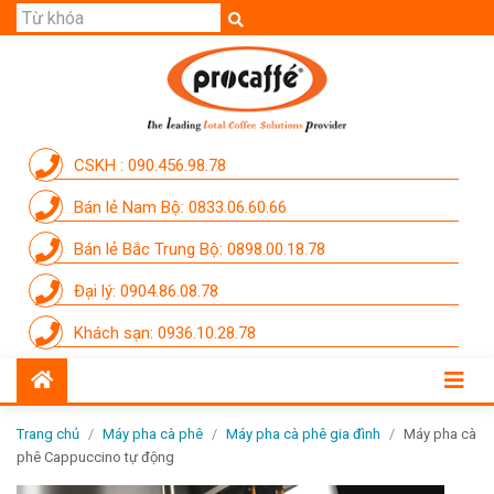
GIỚI THIỆU
SẢN PHẨM
THƯƠNG HIỆU
CSKH : 090.456.98.78
DỊCH VỤ
Bán lẻ Nam Bộ: 0833.06.60.66
CẨM NANG
Bán lẻ Bắc Trung Bộ: 0898.00.18.78
THÀNH VIÊN PROCAFFE
Đại lý: 0904.86.08.78
KHUYẾN MÃI
Khách sạn: 0936.10.28.78
SỰ KIỆN THƯƠNG HIỆU
LIÊN HỆ
Trang chủ
/
Máy pha cà phê
/
Máy pha cà phê gia đình
/
Máy pha cà
phê Cappuccino tự động