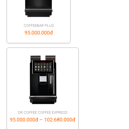
COFFEEBAR PLUS
95.000.000
đ
DR.COFFEE COFFEE EXPRESS
Price
95.000.000
đ
–
102.680.000
đ
range: