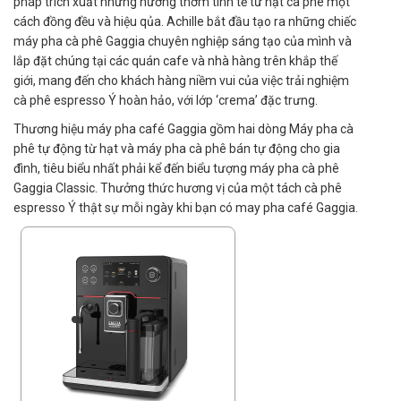
pháp trích xuất những hương thơm tinh tế từ hạt cà phê một
cách đồng đều và hiệu qủa. Achille bắt đầu tạo ra những chiếc
máy pha cà phê Gaggia chuyên nghiệp sáng tạo của mình và
lắp đặt chúng tại các quán cafe và nhà hàng trên khắp thế
giới, mang đến cho khách hàng niềm vui của việc trải nghiệm
cà phê espresso Ý hoàn hảo, với lớp ‘crema’ đặc trưng.
Thương hiệu máy pha café Gaggia gồm hai dòng Máy pha cà
phê tự động từ hạt và máy pha cà phê bán tự động cho gia
đình, tiêu biểu nhất phải kể đến biểu tượng máy pha cà phê
Gaggia Classic. Thưởng thức hương vị của một tách cà phê
espresso Ý thật sự mỗi ngày khi bạn có may pha café Gaggia.