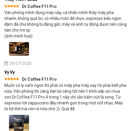
Dr.Coffee F11 Pro
Được xếp
Văn phòng mình dùng máy này, cá nhân mình thấy máy pha
hạng
5
5
sao
nhanh, không quá ồn, có nhiều món để chọn, espresso kiểu ngon
đậm đà chứ không bị đắng gắt, máy vệ sinh tự động được nên cũng
tiện cho mt vp.
(ảnh minh họa)
29/07/2026
Vy Vy
Dr.Coffee F11 Pro
Được xếp
Muốn có ly cafe ngon thì phải có máy pha máy xay rồi phải biết pha
hạng
5
5
sao
nữa. Văn phòng thì càng tiện lợi càng tốt nên t trình sếp xin mua
con Dr.Coffee F11 Pro 4 trong 1 này chỉ cần bấm nút là xong. Từ
espresso tới cappuccino đều nhanh gọn trong một nốt nhạc. Máy
to bề thế mà còn rẻ nữa chớ :)). Quá đã