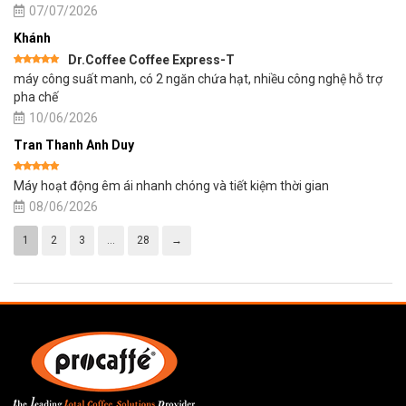
sao
07/07/2026
Khánh
Dr.Coffee Coffee Express-T
Được xếp
máy công suất manh, có 2 ngăn chứa hạt, nhiều công nghệ hỗ trợ
hạng
5
5
sao
pha chế
10/06/2026
Tran Thanh Anh Duy
Được xếp
Máy hoạt động êm ái nhanh chóng và tiết kiệm thời gian
hạng
5
5
sao
08/06/2026
1
2
3
…
28
→