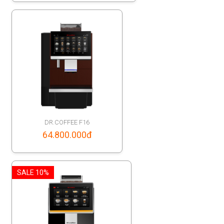
95.000.000đ
through
102.680.000đ
DR.COFFEE F16
64.800.000
đ
SALE 10%