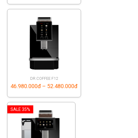
range:
48.780.000đ
through
51.880.000đ
DR.COFFEE F12
Price
46.980.000
đ
–
52.480.000
đ
range:
46.980.000đ
SALE 35%
through
52.480.000đ