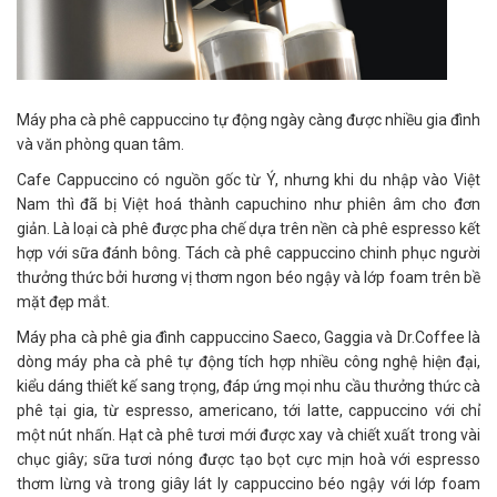
Máy pha cà phê cappuccino tự động ngày càng được nhiều gia đình
và văn phòng quan tâm.
Cafe Cappuccino có nguồn gốc từ Ý, nhưng khi du nhập vào Việt
Nam thì đã bị Việt hoá thành capuchino như phiên âm cho đơn
giản. Là loại cà phê được pha chế dựa trên nền cà phê espresso kết
hợp với sữa đánh bông. Tách cà phê cappuccino chinh phục người
thưởng thức bởi hương vị thơm ngon béo ngậy và lớp foam trên bề
mặt đẹp mắt.
Máy pha cà phê gia đình cappuccino Saeco, Gaggia và Dr.Coffee là
dòng máy pha cà phê tự động tích hợp nhiều công nghệ hiện đại,
kiểu dáng thiết kế sang trọng, đáp ứng mọi nhu cầu thưởng thức cà
phê tại gia, từ espresso, americano, tới latte, cappuccino với chỉ
một nút nhấn. Hạt cà phê tươi mới được xay và chiết xuất trong vài
chục giây; sữa tươi nóng được tạo bọt cực mịn hoà với espresso
thơm lừng và trong giây lát ly cappuccino béo ngậy với lớp foam