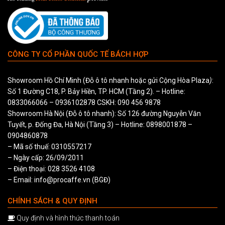
CÔNG TY CỔ PHẦN QUỐC TẾ BÁCH HỢP
Showroom Hồ Chí Minh (Đỗ ô tô nhanh hoặc gửi Cộng Hòa Plaza
)
:
Số 1 Đường C18, P. Bảy Hiền, TP. HCM (Tầng 2). – Hotline:
0833066066
–
0936102878
CSKH:
090 456 9878
Showroom Hà Nội (Đỗ ô tô nhanh): Số 126 đường Nguyễn Văn
Tuyết, p. Đống Đa, Hà Nội (Tầng 3) – Hotline:
0898001878
–
0904860878
– Mã số thuế: 0310557217
– Ngày cấp: 26/09/2011
– Điện thoại: 028 3526 4108
– Email: info@procaffe.vn (BGĐ)
CHÍNH SÁCH & QUY ĐỊNH
Quy định và hình thức thanh toán