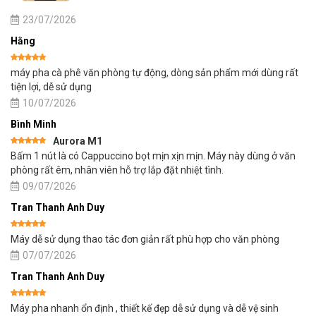
23/07/2026
Hằng
Được xếp
máy pha cà phê văn phòng tự động, dòng sản phẩm mới dùng rất
hạng
5
5
sao
tiện lợi, dễ sử dụng
10/07/2026
Bình Minh
Aurora M1
Được xếp
Bấm 1 nút là có Cappuccino bọt mịn xịn mịn. Máy này dùng ở văn
hạng
5
5
sao
phòng rất êm, nhân viên hỗ trợ lắp đặt nhiệt tình.
09/07/2026
Tran Thanh Anh Duy
Được xếp
Máy dễ sử dụng thao tác đơn giản rất phù hợp cho văn phòng
hạng
5
5
sao
07/07/2026
Tran Thanh Anh Duy
Được xếp
Máy pha nhanh ổn định , thiết kế đẹp dễ sử dụng và dễ vệ sinh
hạng
5
5