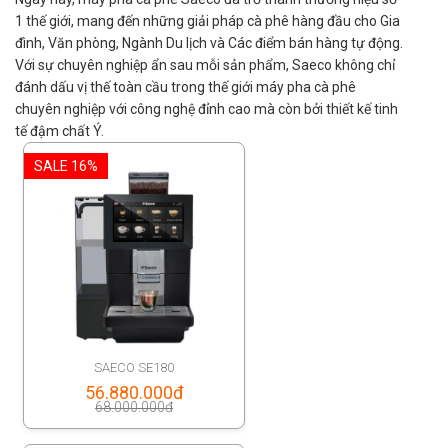
1 thế giới, mang đến những giải pháp cà phê hàng đầu cho Gia
đình, Văn phòng, Ngành Du lịch và Các điểm bán hàng tự động.
Với sự chuyên nghiệp ẩn sau mỗi sản phẩm, Saeco không chỉ
đánh dấu vị thế toàn cầu trong thế giới máy pha cà phê
chuyên nghiệp với công nghệ đỉnh cao mà còn bởi thiết kế tinh
tế đậm chất Ý.
SALE 16%
SAECO SE180
Original
56.880.000
đ
68.000.000
đ
price
Current