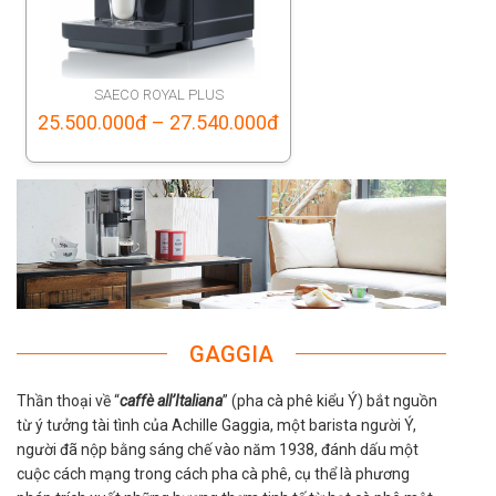
SAECO ROYAL PLUS
Price
25.500.000
đ
–
27.540.000
đ
range:
25.500.000đ
through
27.540.000đ
GAGGIA
Thần thoại về “
caffè all’Italiana
” (pha cà phê kiểu Ý) bắt nguồn
từ ý tưởng tài tình của Achille Gaggia, một barista người Ý,
người đã nộp bằng sáng chế vào năm 1938, đánh dấu một
cuộc cách mạng trong cách pha cà phê, cụ thể là phương