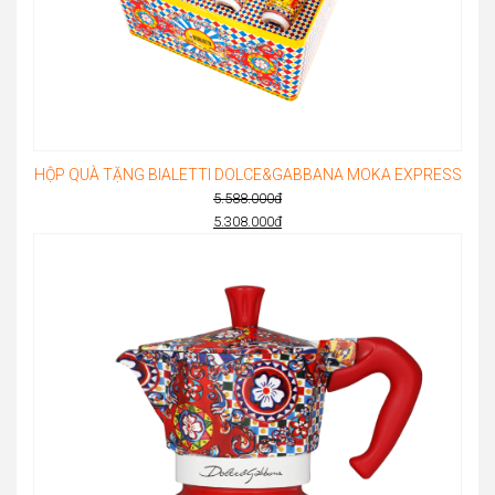
HỘP QUÀ TẶNG BIALETTI DOLCE&GABBANA MOKA EXPRESS
5.588.000
đ
Original
5.308.000
đ
Current
price
price
was:
is:
5.588.000đ.
5.308.000đ.