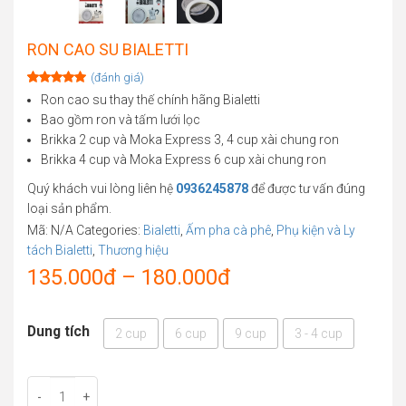
RON CAO SU BIALETTI
(đánh giá)
Rated
1
5.00
Ron cao su thay thế chính hãng Bialetti
out of 5
Bao gồm ron và tấm lưới lọc
based on
customer
Brikka 2 cup và Moka Express 3, 4 cup xài chung ron
rating
Brikka 4 cup và Moka Express 6 cup xài chung ron
Quý khách vui lòng liên hệ
0936245878
để được tư vấn đúng
loại sản phẩm.
Mã:
N/A
Categories:
Bialetti
,
Ấm pha cà phê
,
Phụ kiện và Ly
tách Bialetti
,
Thương hiệu
Price
135.000
đ
–
180.000
đ
range:
Dung tích
2 cup
6 cup
9 cup
3 - 4 cup
135.000đ
through
-
+