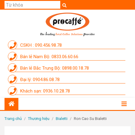
GIỚI THIỆU
SẢN PHẨM
THƯƠNG HIỆU
CSKH : 090.456.98.78
DỊCH VỤ
Bán lẻ Nam Bộ: 0833.06.60.66
CẨM NANG
Bán lẻ Bắc Trung Bộ: 0898.00.18.78
THÀNH VIÊN PROCAFFE
Đại lý: 0904.86.08.78
KHUYẾN MÃI
Khách sạn: 0936.10.28.78
SỰ KIỆN THƯƠNG HIỆU
LIÊN HỆ
Trang chủ
/
Thương hiệu
/
Bialetti
/
Ron Cao Su Bialetti