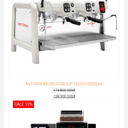
ASTORIA AB200 2 GROUP TOUCH DISPLAY
174.800.000
đ
Original
158.900.000
đ
Current
price
SALE 15%
price
was:
is:
174.800.000đ.
158.900.000đ.