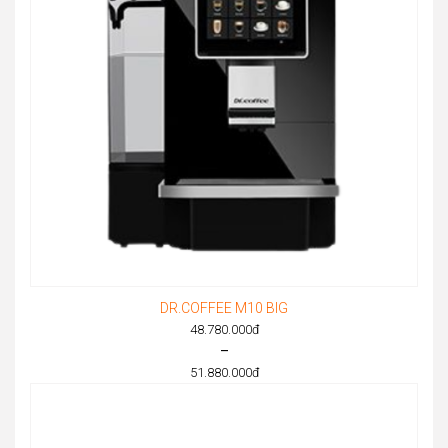
DR.COFFEE M10 BIG
48.780.000
đ
–
51.880.000
đ
Price
range:
48.780.000đ