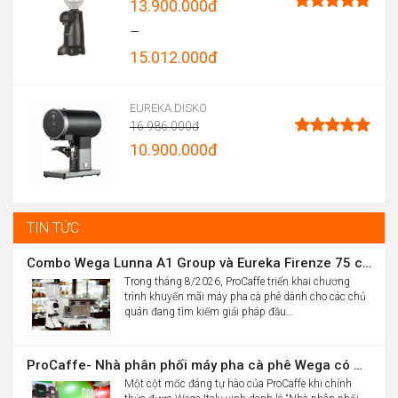
13.900.000
đ
Được xếp
–
hạng
4.96
15.012.000
đ
5 sao
Price
range:
EUREKA DISKO
16.986.000
đ
13.900.000đ
Original
10.900.000
đ
Được xếp
through
hạng
5.00
price
Current
5 sao
15.012.000đ
was:
price
16.986.000đ.
is:
TIN TỨC
10.900.000đ.
Combo Wega Lunna A1 Group và Eureka Firenze 75 chỉ 61,9 triệu
Trong tháng 8/2026, ProCaffe triển khai chương
trình khuyến mãi máy pha cà phê dành cho các chủ
quán đang tìm kiếm giải pháp đầu…
ProCaffe- Nhà phân phối máy pha cà phê Wega có mức tăng trưởng cao nhất thế giới
Một cột mốc đáng tự hào của ProCaffe khi chính