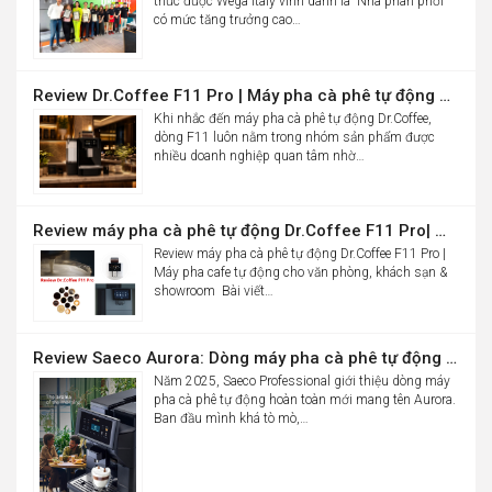
thức được Wega Italy vinh danh là “Nhà phân phối
có mức tăng trưởng cao…
Review Dr.Coffee F11 Pro | Máy pha cà phê tự động cho văn phòng
Khi nhắc đến máy pha cà phê tự động Dr.Coffee,
dòng F11 luôn nằm trong nhóm sản phẩm được
nhiều doanh nghiệp quan tâm nhờ…
Review máy pha cà phê tự động Dr.Coffee F11 Pro| Máy pha cafe tự động cho văn phòng, khách sạn & showroom
Review máy pha cà phê tự động Dr.Coffee F11 Pro |
Máy pha cafe tự động cho văn phòng, khách sạn &
showroom Bài viết…
Review Saeco Aurora: Dòng máy pha cà phê tự động văn phòng mới của Saeco có gì đáng chú ý?
Năm 2025, Saeco Professional giới thiệu dòng máy
pha cà phê tự động hoàn toàn mới mang tên Aurora.
Ban đầu mình khá tò mò,…