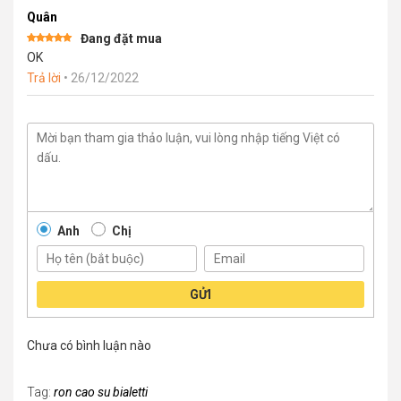
Quân
Đang đặt mua
Được xếp
OK
hạng
5
5
sao
Trả lời
•
26/12/2022
Anh
Chị
GỬI
Chưa có bình luận nào
Tag:
ron cao su bialetti