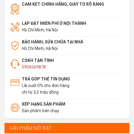
CAM KẾT CHÍNH HÃNG, GIẤY TỜ RÕ RÀNG
LẮP ĐẶT MIỄN PHÍ Ở NỘI THÀNH
Hồ Chí Minh, Hà Nội
BẢO HÀNH, SỬA CHỬA TẠI NHÀ
Hồ Chí Minh, Hà Nội
CSKH TẬN TÌNH
0904569878
TRẢ GÓP THẺ TÍN DỤNG
Lãi suất 0% cho đơn hàng
chỉ từ 3,5 triệu đồng
XẾP HẠNG SẢN PHẨM
Sản phẩm bán chạy
SẢN PHẨM NỔI BẬT