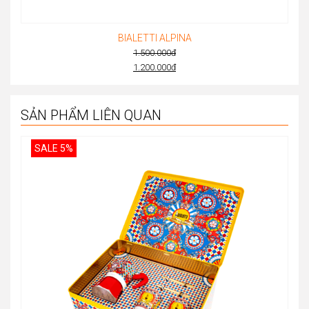
BIALETTI ALPINA
1.500.000
đ
Original
1.200.000
đ
Current
price
price
was:
is:
SẢN PHẨM LIÊN QUAN
1.500.000đ.
1.200.000đ.
SALE 5%