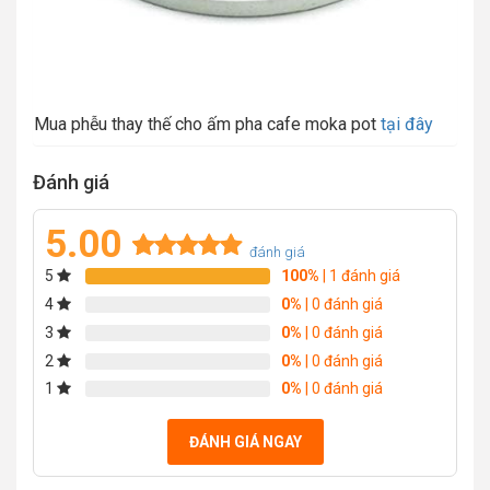
Mua phễu thay thế cho ấm pha cafe moka pot
tại đây
Đánh giá
5.00
đánh giá
5
100%
| 1 đánh giá
Rated
1
5.00
out of 5
4
0%
| 0 đánh giá
based on
3
0%
| 0 đánh giá
customer
2
0%
| 0 đánh giá
rating
1
0%
| 0 đánh giá
ĐÁNH GIÁ NGAY