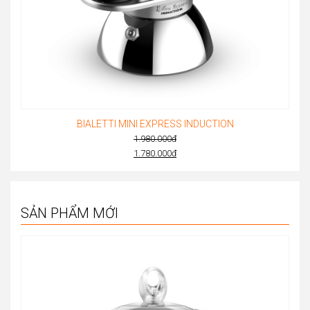
BIALETTI MINI EXPRESS INDUCTION
1.980.000
đ
Original
1.780.000
đ
Current
price
price
was:
is:
1.980.000đ.
SẢN PHẨM MỚI
1.780.000đ.