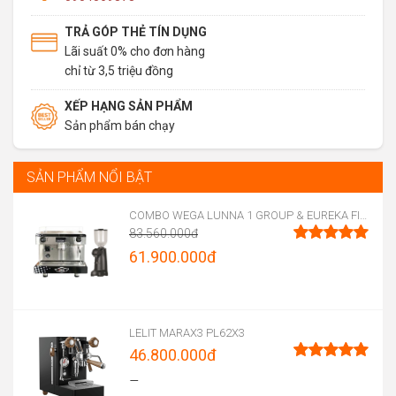
TRẢ GÓP THẺ TÍN DỤNG
Lãi suất 0% cho đơn hàng
chỉ từ 3,5 triệu đồng
XẾP HẠNG SẢN PHẨM
Sản phẩm bán chạy
SẢN PHẨM NỔI BẬT
COMBO WEGA LUNNA 1 GROUP & EUREKA FIRENZE 75
83.560.000
đ
Original
61.900.000
đ
Được xếp
hạng
5.00
price
Current
5 sao
was:
price
83.560.000đ.
is:
LELIT MARAX3 PL62X3
46.800.000
đ
61.900.000đ.
Được xếp
–
hạng
5.00