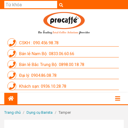
GIỚI THIỆU
SẢN PHẨM
THƯƠNG HIỆU
CSKH : 090.456.98.78
DỊCH VỤ
Bán lẻ Nam Bộ: 0833.06.60.66
CẨM NANG
Bán lẻ Bắc Trung Bộ: 0898.00.18.78
THÀNH VIÊN PROCAFFE
Đại lý: 0904.86.08.78
KHUYẾN MÃI
Khách sạn: 0936.10.28.78
SỰ KIỆN THƯƠNG HIỆU
LIÊN HỆ
Trang chủ
/
Dụng cụ Barista
/
Tamper