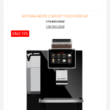
ASTORIA AB200 2 GROUP TOUCH DISPLAY
174.800.000
đ
Original
158.900.000
đ
Current
price
SALE 15%
price
was:
is:
174.800.000đ.
158.900.000đ.