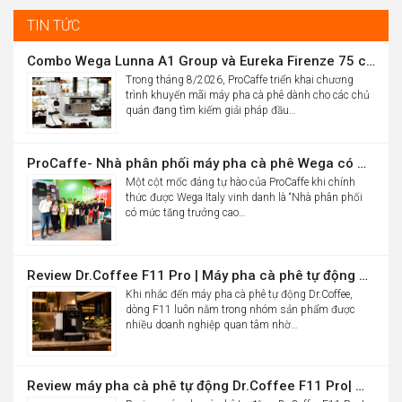
16.986.000đ.
is:
TIN TỨC
10.900.000đ.
Combo Wega Lunna A1 Group và Eureka Firenze 75 chỉ 61,9 triệu
Trong tháng 8/2026, ProCaffe triển khai chương
trình khuyến mãi máy pha cà phê dành cho các chủ
quán đang tìm kiếm giải pháp đầu…
ProCaffe- Nhà phân phối máy pha cà phê Wega có mức tăng trưởng cao nhất thế giới
Một cột mốc đáng tự hào của ProCaffe khi chính
thức được Wega Italy vinh danh là “Nhà phân phối
có mức tăng trưởng cao…
Review Dr.Coffee F11 Pro | Máy pha cà phê tự động cho văn phòng
Khi nhắc đến máy pha cà phê tự động Dr.Coffee,
dòng F11 luôn nằm trong nhóm sản phẩm được
nhiều doanh nghiệp quan tâm nhờ…
Review máy pha cà phê tự động Dr.Coffee F11 Pro| Máy pha cafe tự động cho văn phòng, khách sạn & showroom