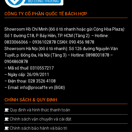
CÔNG TY CỔ PHẦN QUỐC TẾ BÁCH HỢP
Showroom Hồ Chí Minh (Đỗ ô tô nhanh hoặc gửi Cộng Hòa Plaza
)
:
Số 1 Đường C18, P. Bảy Hiền, TP. HCM (Tầng 2). – Hotline:
0833066066
–
0936102878
CSKH:
090 456 9878
Showroom Hà Nội (Đỗ ô tô nhanh): Số 126 đường Nguyễn Văn
Tuyết, p. Đống Đa, Hà Nội (Tầng 3) – Hotline:
0898001878
–
0904860878
– Mã số thuế: 0310557217
– Ngày cấp: 26/09/2011
– Điện thoại: 028 3526 4108
– Email: info@procaffe.vn (BGĐ)
CHÍNH SÁCH & QUY ĐỊNH
Quy định và hình thức thanh toán
Chính sách vận chuyển và cài đặt
Chính sách bảo hành và bảo trì