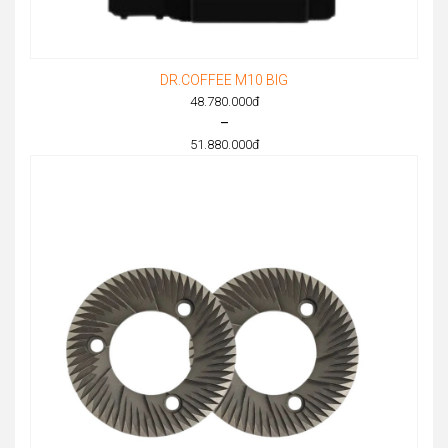
DR.COFFEE M10 BIG
48.780.000
đ
–
51.880.000
đ
Price
range:
48.780.000đ
through
51.880.000đ