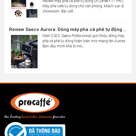
Review máy pha cà phê tự động Dr.Coffee F11 Pro |
Máy pha cafe tự động cho văn phòng, khách sạn &
showroom Bài viết…
Review Saeco Aurora: Dòng máy pha cà phê tự động văn phòng mới của Saeco có gì đáng chú ý?
Năm 2025, Saeco Professional giới thiệu dòng máy
pha cà phê tự động hoàn toàn mới mang tên Aurora.
Ban đầu mình khá tò mò,…