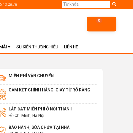
6.10.28.78
0
 MÃI
SỰ KIỆN THƯƠNG HIỆU
LIÊN HỆ
MIỄN PHÍ VẬN CHUYỂN
CAM KẾT CHÍNH HÃNG, GIẤY TỜ RÕ RÀNG
LẮP ĐẶT MIỄN PHÍ Ở NỘI THÀNH
Hồ Chí Minh, Hà Nội
BẢO HÀNH, SỬA CHỬA TẠI NHÀ