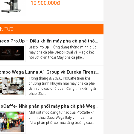
Original
10.900.000
đ
Được xếp
hrough
hạng
5.00
price
Current
5 sao
5.012.000đ
was:
price
16.986.000đ.
is:
IN TỨC
10.900.000đ.
Saeco Pro.Up – Điều khiển máy pha cà phê thông minh Saeco Royal & Magic bằng điện thoại
Saeco Pro.Up – Ứng dụng thông minh giúp
máy pha cà phê Saeco Royal và Magic kết
nối với điện thoại Máy pha cà phê…
Combo Wega Lunna A1 Group và Eureka Firenze 75 chỉ 61,9 triệu
Trong tháng 8/2026, ProCaffe triển khai
chương trình khuyến mãi máy pha cà phê
dành cho các chủ quán đang tìm kiếm giải
pháp đầu…
ProCaffe- Nhà phân phối máy pha cà phê Wega có mức tăng trưởng cao nhất thế giới
Một cột mốc đáng tự hào của ProCaffe khi
chính thức được Wega Italy vinh danh là
“Nhà phân phối có mức tăng trưởng cao…