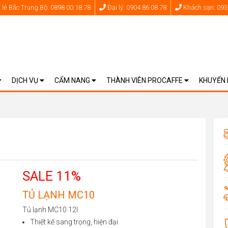
lẻ Bắc Trung Bộ: 0898.00.18.78
Đại lý: 0904.86.08.78
Khách sạn: 093
DỊCH VỤ
CẨM NANG
THÀNH VIÊN PROCAFFE
KHUYẾN
SALE 11%
TỦ LẠNH MC10
Tủ lạnh MC10 12l
Thiết kế sang trọng, hiện đại