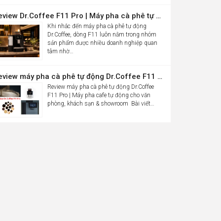
Review Dr.Coffee F11 Pro | Máy pha cà phê tự động cho văn phòng
Khi nhắc đến máy pha cà phê tự động
Dr.Coffee, dòng F11 luôn nằm trong nhóm
sản phẩm được nhiều doanh nghiệp quan
tâm nhờ…
Review máy pha cà phê tự động Dr.Coffee F11 Pro| Máy pha cafe tự động cho văn phòng, khách sạn & showroom
Review máy pha cà phê tự động Dr.Coffee
F11 Pro | Máy pha cafe tự động cho văn
phòng, khách sạn & showroom Bài viết…