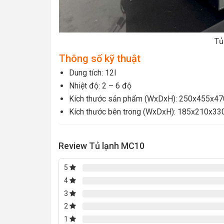
Tủ
Thông số kỹ thuật
Dung tích: 12l
Nhiệt độ: 2 – 6 độ
Kích thước sản phẩm (WxDxH): 250x455x4
Kích thước bên trong (WxDxH):
185x210x33
Review Tủ lạnh MC10
5
4
3
2
1