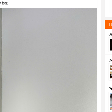
 bar.
t
1
T