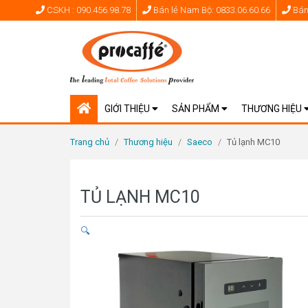
CSKH : 090.456.98.78
Bán lẻ Nam Bộ: 0833.06.60.66
Bán 
GIỚI THIỆU
SẢN PHẨM
THƯƠNG HIỆU
Trang chủ
/
Thương hiệu
/
Saeco
/
Tủ lạnh MC10
TỦ LẠNH MC10
🔍