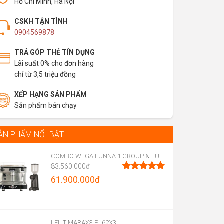
Hồ Chí Minh, Hà Nội
CSKH TẬN TÌNH
0904569878
TRẢ GÓP THẺ TÍN DỤNG
Lãi suất 0% cho đơn hàng
chỉ từ 3,5 triệu đồng
XẾP HẠNG SẢN PHẨM
Sản phẩm bán chạy
ẢN PHẨM NỔI BẬT
COMBO WEGA LUNNA 1 GROUP & EUREKA FIRENZE 75
83.560.000
đ
Original
61.900.000
đ
Được xếp
hạng
5.00
price
Current
5 sao
was:
price
83.560.000đ.
is:
LELIT MARAX3 PL62X3