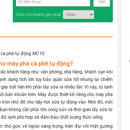
Chọn chi nhánh gần nhất
P
r
4
 cà phê tự động MC10.
t
ho máy pha cà phê tự động?
4
các khách hàng như văn phòng, nhà hàng, khách sạn khi
nh dung tích lớn tuy bảo quản sữa tốt nhưng lại chiếm
ây bất tiện khi phải lấy sữa ra nhiều lần. Vì vậy, tủ lạnh
 nỗi băn khoăn trên. Máy được thiết kế riêng cho máy pha
ỗ tròn nhỏ để cho dây hút sữa tự động vào. Nhờ đó, mỗi
 bạn không cần phải tốn công sức và thời gian lấy sữa từ
P
t độ lạnh phù hợp sẽ đảm bảo chất lượng thức uống.
r
 nhỏ gọn, vẻ ngoài sang trọng, hiện đại với mặt gương
1