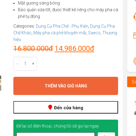
Mặt gương sáng bóng
Bảo quản sữa tốt, được thiết kế riêng cho máy pha cà
phê tự động
Categories:
Dụng Cụ Pha Chế - Phụ Kiện
,
Dụng Cụ Pha
Chế Khác
,
Máy pha cà phê khuyến mãi
,
Saeco
,
Thương
hiệu
Original
Current
16.800.000
đ
14.986.000
đ
price
price
-
+
was:
is:
S
16.800.000đ.
14.986.000đ.
THÊM VÀO GIỎ HÀNG
Đến cửa hàng
Để lại số điện thoại, chúng tôi sẽ gọi lại ngay