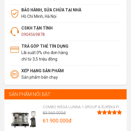
BẢO HÀNH, SỬA CHỬA TẠI NHÀ
Hồ Chí Minh, Hà Nội
CSKH TẬN TÌNH
0904569878
TRẢ GÓP THẺ TÍN DỤNG
Lãi suất 0% cho đơn hàng
chỉ từ 3,5 triệu đồng
XẾP HẠNG SẢN PHẨM
Sản phẩm bán chạy
SẢN PHẨM NỔI BẬT
COMBO WEGA LUNNA 1 GROUP & EUREKA FIRENZE 75
83.560.000
đ
Original
61.900.000
đ
Được xếp
hạng
5.00
price
Current
5 sao