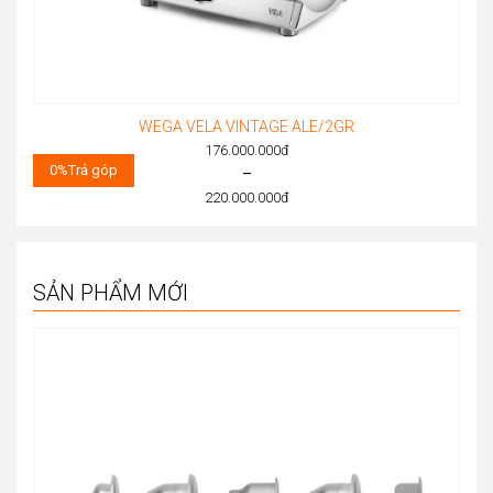
WEGA VELA VINTAGE ALE/2GR
176.000.000
đ
0%
Trả góp
–
220.000.000
đ
Price
range:
176.000.000đ
SẢN PHẨM MỚI
through
220.000.000đ