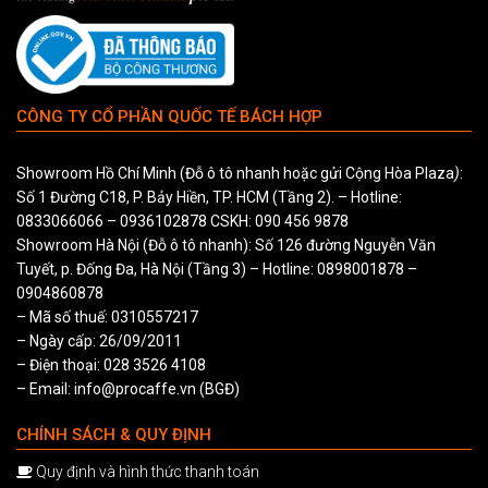
CÔNG TY CỔ PHẦN QUỐC TẾ BÁCH HỢP
Showroom Hồ Chí Minh (Đỗ ô tô nhanh hoặc gửi Cộng Hòa Plaza
)
:
Số 1 Đường C18, P. Bảy Hiền, TP. HCM (Tầng 2). – Hotline:
0833066066
–
0936102878
CSKH:
090 456 9878
Showroom Hà Nội (Đỗ ô tô nhanh): Số 126 đường Nguyễn Văn
Tuyết, p. Đống Đa, Hà Nội (Tầng 3) – Hotline:
0898001878
–
0904860878
– Mã số thuế: 0310557217
– Ngày cấp: 26/09/2011
– Điện thoại: 028 3526 4108
– Email: info@procaffe.vn (BGĐ)
CHÍNH SÁCH & QUY ĐỊNH
Quy định và hình thức thanh toán