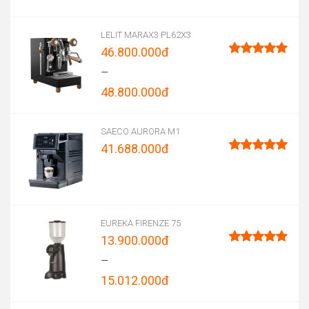
was:
price
83.560.000đ.
is:
LELIT MARAX3 PL62X3
46.800.000
đ
61.900.000đ.
Được xếp
–
hạng
5.00
48.800.000
đ
5 sao
Price
range:
SAECO AURORA M1
41.688.000
đ
46.800.000đ
Được xếp
through
hạng
5.00
5 sao
48.800.000đ
EUREKA FIRENZE 75
13.900.000
đ
Được xếp
–
hạng
4.96
15.012.000
đ
5 sao
Price