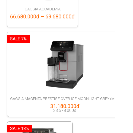
GAGGIA ACCADEMIA
Price
66.680.000
đ
–
69.680.000
đ
range:
66.680.000đ
SALE 7%
through
69.680.000đ
GAGGIA MAGENTA PRESTIGE OVER ICE MOONLIGHT GREY (MỚI)
Original
31.180.000
đ
33.578.000
đ
price
Current
was:
price
SALE 18%
33.578.000đ.