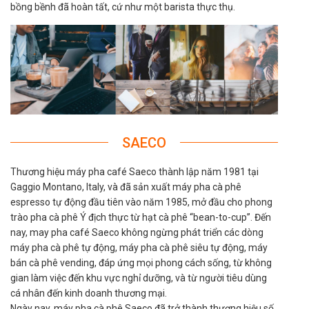
bồng bềnh đã hoàn tất, cứ như một barista thực thụ.
SAECO
Thương hiệu máy pha café Saeco thành lập năm 1981 tại
Gaggio Montano, Italy, và đã sản xuất máy pha cà phê
espresso tự động đầu tiên vào năm 1985, mở đầu cho phong
trào pha cà phê Ý địch thực từ hạt cà phê “bean-to-cup”. Đến
nay, may pha café Saeco không ngừng phát triển các dòng
máy pha cà phê tự động, máy pha cà phê siêu tự động, máy
bán cà phê vending, đáp ứng mọi phong cách sống, từ không
gian làm việc đến khu vực nghỉ dưỡng, và từ người tiêu dùng
cá nhân đến kinh doanh thương mại.
Ngày nay, máy pha cà phê Saeco đã trở thành thương hiệu số