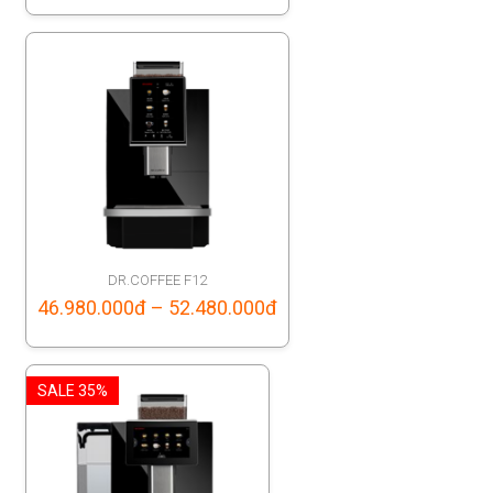
range:
48.780.000đ
through
51.880.000đ
DR.COFFEE F12
Price
46.980.000
đ
–
52.480.000
đ
range:
46.980.000đ
SALE 35%
through
52.480.000đ