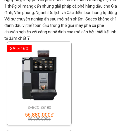
1 thế giới, mang đến những giải pháp cà phê hàng đầu cho Gia
đình, Văn phòng, Ngành Du lịch và Các điểm bán hàng tự động.
Với sự chuyên nghiệp ẩn sau mỗi sản phẩm, Saeco không chỉ
đánh dấu vị thế toàn cầu trong thế giới máy pha cà phê
chuyên nghiệp với công nghệ đỉnh cao mà còn bởi thiết kế tinh
tế đậm chất Ý.
SALE 16%
SAECO SE180
Original
56.880.000
đ
68.000.000
đ
price
Current