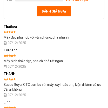
ĐÁNH GIÁ NGAY
Thaihoa
Được xếp
Máy đẹp phù hợp với văn phòng, pha nhanh
hạng
5
5
sao
07/12/2025
Tuananh
Được xếp
Máy hình thức đẹp, pha cà phê rất ngon
hạng
5
5
sao
07/12/2025
THANH
Được xếp
Saeco Royal OTC combo với máy xay hoặc phụ kiện đi kèm có ưu
hạng
5
5
sao
đãi gì không
07/12/2025
Linh