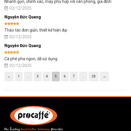
Được xếp
Nhanh gọn, chính xác, máy phù hợp với văn phòng, gia đính
hạng
5
5
sao
02/12/2025
Nguyễn Đức Quang
Được xếp
Thảo tác đơn giản, thiết kế hiện đại
hạng
5
5
sao
02/12/2025
Nguyễn Đức Quang
Được xếp
Cà phê pha ngon, dễ sử dụng
hạng
5
5
sao
02/12/2025
←
1
…
3
4
5
6
7
…
28
→