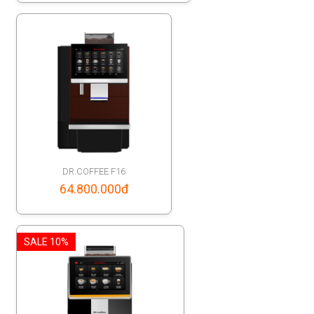
95.000.000đ
through
102.680.000đ
DR.COFFEE F16
64.800.000
đ
SALE 10%