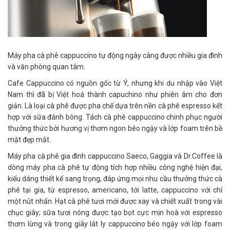
Máy pha cà phê cappuccino tự động ngày càng được nhiều gia đình
và văn phòng quan tâm.
Cafe Cappuccino có nguồn gốc từ Ý, nhưng khi du nhập vào Việt
Nam thì đã bị Việt hoá thành capuchino như phiên âm cho đơn
giản. Là loại cà phê được pha chế dựa trên nền cà phê espresso kết
hợp với sữa đánh bông. Tách cà phê cappuccino chinh phục người
thưởng thức bởi hương vị thơm ngon béo ngậy và lớp foam trên bề
mặt đẹp mắt.
Máy pha cà phê gia đình cappuccino Saeco, Gaggia và Dr.Coffee là
dòng máy pha cà phê tự động tích hợp nhiều công nghệ hiện đại,
kiểu dáng thiết kế sang trọng, đáp ứng mọi nhu cầu thưởng thức cà
phê tại gia, từ espresso, americano, tới latte, cappuccino với chỉ
một nút nhấn. Hạt cà phê tươi mới được xay và chiết xuất trong vài
chục giây; sữa tươi nóng được tạo bọt cực mịn hoà với espresso
thơm lừng và trong giây lát ly cappuccino béo ngậy với lớp foam