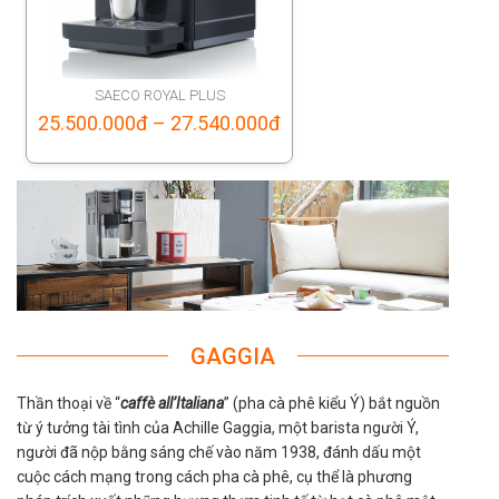
SAECO ROYAL PLUS
Price
25.500.000
đ
–
27.540.000
đ
range:
25.500.000đ
through
27.540.000đ
GAGGIA
Thần thoại về “
caffè all’Italiana
” (pha cà phê kiểu Ý) bắt nguồn
từ ý tưởng tài tình của Achille Gaggia, một barista người Ý,
người đã nộp bằng sáng chế vào năm 1938, đánh dấu một
cuộc cách mạng trong cách pha cà phê, cụ thể là phương