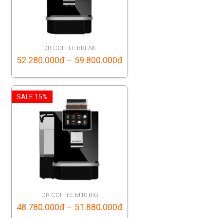
DR.COFFEE BREAK
Price
52.280.000
đ
–
59.800.000
đ
range:
52.280.000đ
SALE 15%
through
59.800.000đ
DR.COFFEE M10 BIG
Price
48.780.000
đ
–
51.880.000
đ