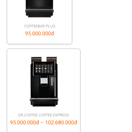
COFFEEBAR PLUS
95.000.000
đ
DR.COFFEE COFFEE EXPRESS
Price
95.000.000
đ
–
102.680.000
đ
range: