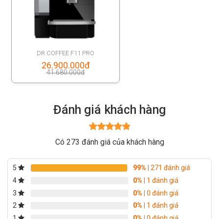
DR.COFFEE F11 PRO
Original
26.900.000
đ
41.680.000
đ
price
Current
was:
price
41.680.000đ.
Đánh giá khách hàng
is:
26.900.000đ.
Được xếp
Có 273 đánh giá của khách hàng
hạng
5
5
sao
5
99%
| 271 đánh giá
4
0%
| 1 đánh giá
3
0%
| 0 đánh giá
2
0%
| 1 đánh giá
1
0%
| 0 đánh giá