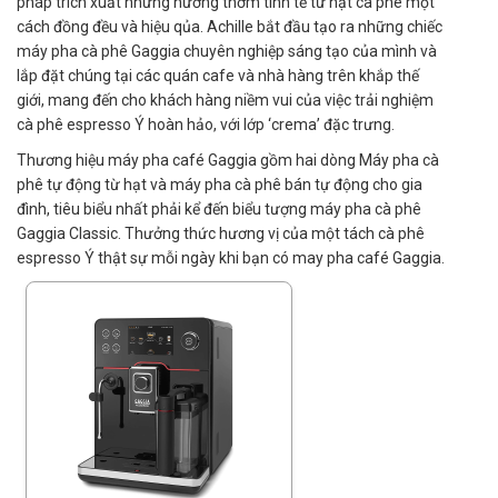
pháp trích xuất những hương thơm tinh tế từ hạt cà phê một
cách đồng đều và hiệu qủa. Achille bắt đầu tạo ra những chiếc
máy pha cà phê Gaggia chuyên nghiệp sáng tạo của mình và
lắp đặt chúng tại các quán cafe và nhà hàng trên khắp thế
giới, mang đến cho khách hàng niềm vui của việc trải nghiệm
cà phê espresso Ý hoàn hảo, với lớp ‘crema’ đặc trưng.
Thương hiệu máy pha café Gaggia gồm hai dòng Máy pha cà
phê tự động từ hạt và máy pha cà phê bán tự động cho gia
đình, tiêu biểu nhất phải kể đến biểu tượng máy pha cà phê
Gaggia Classic. Thưởng thức hương vị của một tách cà phê
espresso Ý thật sự mỗi ngày khi bạn có may pha café Gaggia.