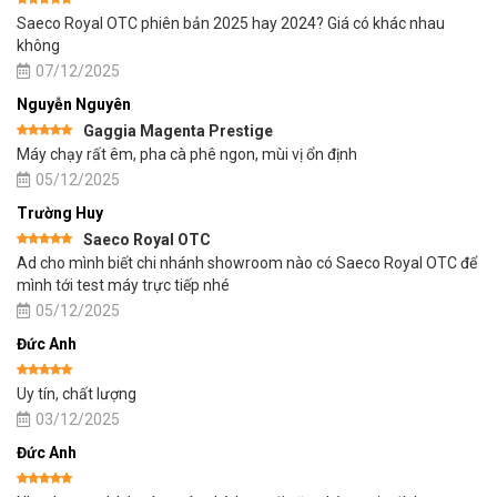
Được xếp
Saeco Royal OTC phiên bản 2025 hay 2024? Giá có khác nhau
hạng
5
5
sao
không
07/12/2025
Nguyễn Nguyên
Gaggia Magenta Prestige
Được xếp
Máy chạy rất êm, pha cà phê ngon, mùi vị ổn định
hạng
5
5
sao
05/12/2025
Trường Huy
Saeco Royal OTC
Được xếp
Ad cho mình biết chi nhánh showroom nào có Saeco Royal OTC để
hạng
5
5
sao
mình tới test máy trực tiếp nhé
05/12/2025
Đức Anh
Được xếp
Uy tín, chất lượng
hạng
5
5
sao
03/12/2025
Đức Anh