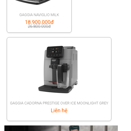
GAGGIA NAVIGLIO MILK
Original
18.900.000
đ
26.800.000
đ
price
Current
was:
price
26.800.000đ.
is:
18.900.000đ.
GAGGIA CADORNA PRESTIGE OVER ICE MOONLIGHT GREY
Liên hệ