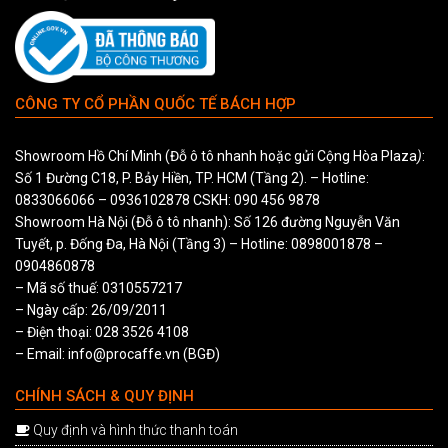
CÔNG TY CỔ PHẦN QUỐC TẾ BÁCH HỢP
Showroom Hồ Chí Minh (Đỗ ô tô nhanh hoặc gửi Cộng Hòa Plaza
)
:
Số 1 Đường C18, P. Bảy Hiền, TP. HCM (Tầng 2). – Hotline:
0833066066
–
0936102878
CSKH:
090 456 9878
Showroom Hà Nội (Đỗ ô tô nhanh): Số 126 đường Nguyễn Văn
Tuyết, p. Đống Đa, Hà Nội (Tầng 3) – Hotline:
0898001878
–
0904860878
– Mã số thuế: 0310557217
– Ngày cấp: 26/09/2011
– Điện thoại: 028 3526 4108
– Email: info@procaffe.vn (BGĐ)
CHÍNH SÁCH & QUY ĐỊNH
Quy định và hình thức thanh toán