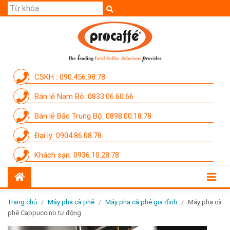
GIỚI THIỆU
SẢN PHẨM
THƯƠNG HIỆU
CSKH : 090.456.98.78
DỊCH VỤ
Bán lẻ Nam Bộ: 0833.06.60.66
CẨM NANG
Bán lẻ Bắc Trung Bộ: 0898.00.18.78
THÀNH VIÊN PROCAFFE
Đại lý: 0904.86.08.78
KHUYẾN MÃI
Khách sạn: 0936.10.28.78
SỰ KIỆN THƯƠNG HIỆU
LIÊN HỆ
Trang chủ
/
Máy pha cà phê
/
Máy pha cà phê gia đình
/
Máy pha cà
phê Cappuccino tự động